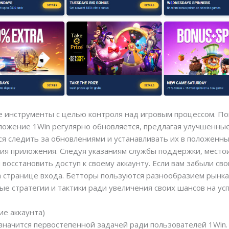
 инструменты с целью контроля над игровым процессом. Пом
ложение 1Win регулярно обновляется, предлагая улучшенны
я следить за обновлениями и устанавливать их в положенны
ния приложения. Следуя указаниям службы поддержки, мест
восстановить доступ к своему аккаунту. Если вам забыли св
а странице входа. Бетторы пользуются разнообразием рынка 
е стратегии и тактики ради увеличения своих шансов на усп
ие ͏аккаунта)
значится первостепенной задачей ради пользователей 1Win