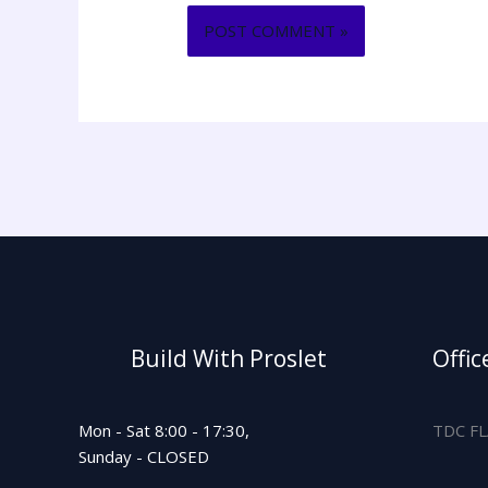
Build With Proslet
Offic
Mon - Sat 8:00 - 17:30,
TDC FL
Sunday - CLOSED