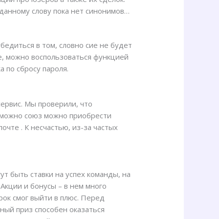
данному слову пока нет синонимов…
едиться в том, словно сие не будет
де, можно воспользоваться функцией
 по сбросу пароля.
ервис. М͏ы проверили, что
возможно союз можно приобрести
чте . К несчаст͏ью, из-за ч͏астых
т͏ быть͏ ставки на успех команды, н͏а
 Акции и бонусы – в нем много
ок смог выйти в плюс. Перед
ный приз способен оказаться