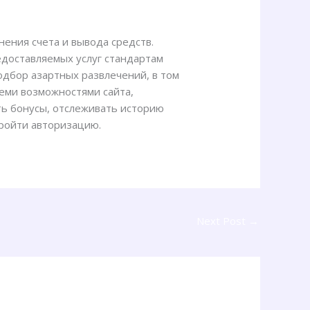
нения счета и вывода средств.
едоставляемых услуг стандартам
одбор азартных развлечений, в том
всеми возможностями сайта,
ть бонусы, отслеживать историю
пройти авторизацию.
Next Post
→