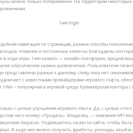
нусы можно только попеременно. На территории некоторых с
ированными.
добная навигация по страницам, разные способы пополнения
асходов. Новички и постоянные клиенты благодарны конторе 
in в ходе игры. 1win казино — онлайн-платформа, предлага
другие классические казино-развлечения. Пользователи гиган
де представлены разные к данному слову пока нет синонимо
рудничает с известными провайдерами игрового софта, обес
 1Win – популярная в игровой среде букмекерская контора с
олько с целью улучшения игрового опыта. Да, с целью этого
ротив него кнопку «Продать». Владелец — компания MFI inve
лицензии Кюрасао. Подпишитесь на вести сайта, чтобы быть 
кал. В ходе них можно получить фрибеты, релоады, кешбэк