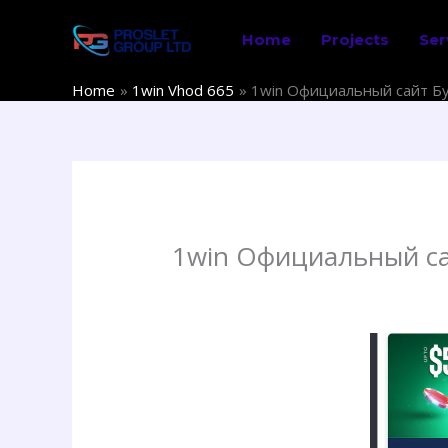
Skip
to
Home
Projects
Ser
content
Home
1win Vhod 665
1win Официальный сайт Бу
1win Официальный са
Leave a Comment
/
1win Vhod 665
/ B