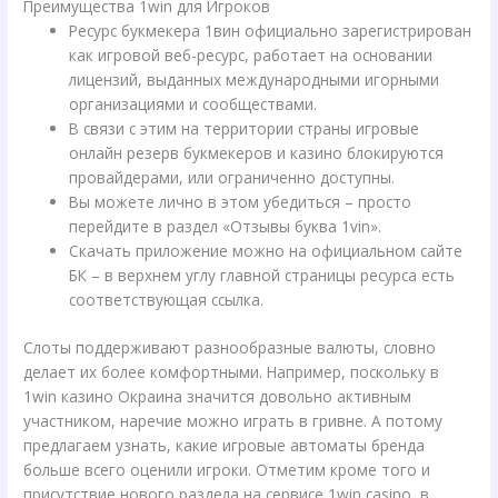
Преимущества 1win для Игроков
Ресурс букмекера 1вин официально зарегистрирован
как игровой веб-ресурс, работает на основании
лицензий, выданных международными игорными
организациями и сообществами.
В связи с этим на территории страны игровые
онлайн резерв букмекеров и казино блокируются
провайдерами, или ограниченно доступны.
Вы можете лично в этом убедиться – просто
перейдите в раздел «Отзывы буква 1vin».
Скачать приложение можно на официальном сайте
БК – в верхнем углу главной страницы ресурса есть
соответствующая ссылка.
Слоты поддерживают разнообразные валюты, словно
делает их более комфортными. Например, поскольку в
1win казино Окраина значится довольно активным
участником, наречие можно играть в гривне. А потому
предлагаем узнать, какие игровые автоматы бренда
больше всего оценили игроки. Отметим кроме того и
присутствие нового раздела на сервисе 1win casino, в