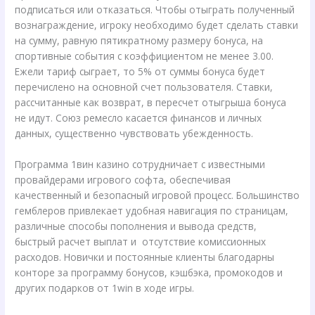
подписаться или отказаться. Чтобы отыграть полученный
вознаграждение, игроку необходимо будет сделать ставки
на сумму, равную пятикратному размеру бонуса, на
спортивные события с коэффициентом не менее 3.00.
Ежели тариф сыграет, то 5% от суммы бонуса будет
перечислено на основной счет пользователя. Ставки,
рассчитанные как возврат, в пересчет отыгрыша бонуса
не идут. Союз ремесло касается финансов и личных
данных, существенно чувствовать убежденность.
Программа 1вин казино сотрудничает с известными
провайдерами игрового софта, обеспечивая
качественный и безопасный игровой процесс. Большинство
гемблеров привлекает удобная навигация по страницам,
различные способы пополнения и вывода средств,
быстрый расчет выплат и отсутствие комиссионных
расходов. Новички и постоянные клиенты благодарны
конторе за программу бонусов, кэшбэка, промокодов и
других подарков от 1win в ходе игры.