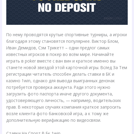
По нему проводятся крутые спортивные турниры, а игроки
благодаря этому становятся популярнее. Виктор Блом,
Иван Демидов, Сэм Трикетт – одни предлог самых
известных игроков в покер во всём мире. Начинайте
играть в poker вместе с ван вин и краткое именно вы
станете новой звездой этой карточной игры. Вслед За Тем
регистрации читатель способен делать ставки в БК и
казино 1win, однако для вывода выигранных дензнак
потребуется проверка аккаунта. Ради этого нужно
загрузить фото паспорта иначе другого документа,
удостоверяющего личность, — например, водительских
прав. В некоторых случаях компания краткое запросить
возле клиента фото банковской игра, а к тому же
дополнительную верификацию по видеосвязи.
Ставки На Спорт В Бк 1win