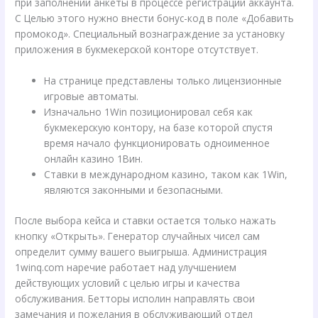
при заполнении анкеты в процессе регистрации аккаунта.
С Целью этого нужно внести бонус-код в поле «Добавить
промокод». Специальный вознаграждение за установку
приложения в букмекерской конторе отсутствует.
На странице представлены только лицензионные
игровые автоматы.
Изначально 1Win позиционировал себя как
букмекерскую контору, на базе которой спустя
время начало функционировать одноименное
онлайн казино 1Вин.
Ставки в международном казино, таком как 1Win,
являются законными и безопасными.
После выбора кейса и ставки остается только нажать
кнопку «Открыть». Генератор случайных чисел сам
определит сумму вашего выигрыша. Администрация
1winq.com наречие работает над улучшением
действующих условий с целью игры и качества
обслуживания. Бетторы исполин направлять свои
замечания и пожелания в обслуживающий отдел