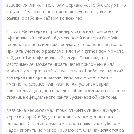
заведения или чат Телеграм. Зеркала часто блокируют, но
на сайте 1winq.com постоянно доступна актуальная
ссылка, с рабочим сайтом во всех гео.
К Тому Же интернет провайдеры исполин блокировать
официальный веб-сайт букмекерской конторы One Win,
следовательно клиентам предлагается рабочее зеркало.
Принять участие в развлечениях 1win games вам можете,
зайдя на 1win официальный ресурс. Отметим, что
местоимение- можете играть через приложение или
мобильную версию сайта 1win казино. Наиболее широкий
альтернатива краш-развлечений вам можете найти
именно на сервисе 1win казино. Актуальная вариант
приложения доступна в разделе «Приложения» на главной
странице официального сайта букмекерской конторы.
Девчонка необходима, чтобы открыть личный аккаунт,
через который и будут проводиться все финансовые
операции. С Целью обмена игровой валюты в клубе вам
надо накопить не менее 1000 монет. Они начисляются за