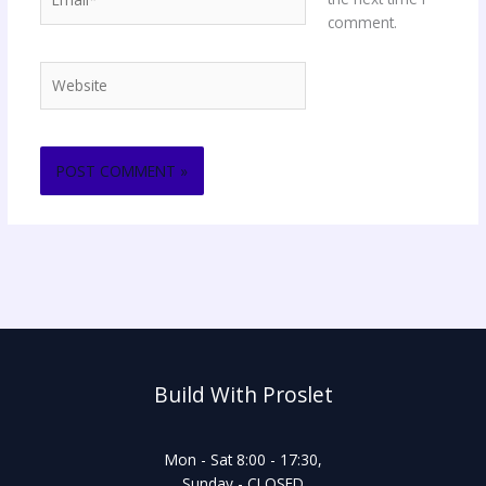
comment.
Website
Build With Proslet
Mon - Sat 8:00 - 17:30,
Sunday - CLOSED