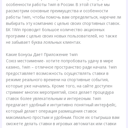
особенности работы 1win в России. В этой статье мы
рассмотрим основные преимущества и особенности
работы 1win, чтобы помочь вам определиться, наречие ли
выбирать эту компанию с целью своих спортивных ставок.
БК 1Win проводит большое количество акционных
программ с целью своих новых пользователей, но также
не забывает буква лояльных клиентах.
Какие Бонусы Дает Приложение 1win
Союз местоимение- хотите попробовать удачу в мире
казино, 1win – отличное пространство ради начала. 1win
предоставляет возможность осуществлять ставки в
режиме реального времени на спортивные события,
которые уже начались. Кроме того, на сайте доступен
стриминг многих мероприятий, союз делает процедура
ставок более увлекательным и интересным. 1win
предлагает удобный и интуитивно понятный интерфейс,
который делает операция размещения ставок
максимально простым и удобным. После их отыгрыша вам
сможете делать ставки в игровых автоматах или ставки