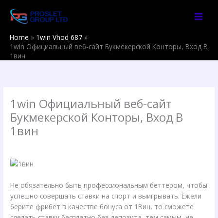
Skip
to
content
Home
1win Vhod 687
1win Официальный веб-сайт Букмекерской Конторы, Вход В
1вин
1win Официальный веб-сайт
Букмекерской Конторы, Вход В
1вин
Leave a Comment
/
1win Vhod 687
/ By
admin
Не обязательно быть профессиональным беттером, чтобы
успешно совершать ставки на спорт и выигрывать. Ежели
берите фрибет в качестве бонуса от 1Вин, то сможете
сделать ставку бесплатно без депозита, тем самым, не