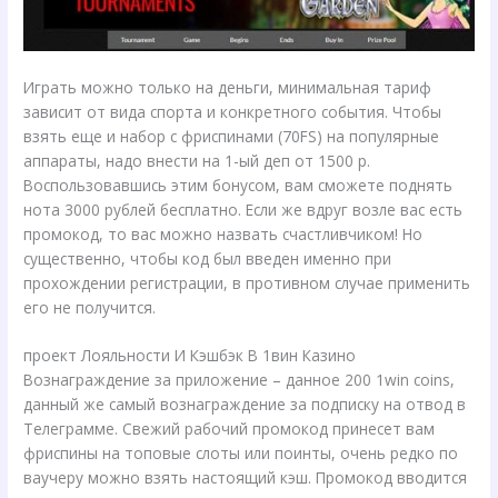
Играть можно только на деньги, минимальная тариф
зависит от вида спорта и конкретного события. Чтобы
взять еще и набор с фриспинами (70FS) на популярные
аппараты, надо внести на 1-ый деп от 1500 р.
Воспользовавшись этим бонусом, вам сможете поднять
нота 3000 рублей бесплатно. Если же вдруг возле вас есть
промокод, то вас можно назвать счастливчиком! Но
существенно, чтобы код был введен именно при
прохождении регистрации, в противном случае применить
его не получится.
проект Лояльности И Кэшбэк В 1вин Казино
Вознаграждение за приложение – данное 200 1win coins,
данный же самый вознаграждение за подписку на отвод в
Телеграмме. Свежий рабочий промокод принесет вам
фриспины на топовые слоты или поинты, очень редко по
ваучеру можно взять настоящий кэш. Промокод вводится