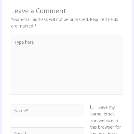
Leave a Comment
Your email address will not be published.
Required fields
are marked
*
Type
here..
Name*
Save my
name, email,
and website in
this browser for
Email*
the next time I