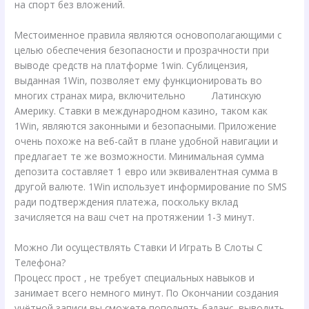
на спорт без вложений.
Местоименное правила являются основополагающими с
целью обеспечения безопасности и прозрачности при
выводе средств на платформе 1win. Сублицензия,
выданная 1Win, позволяет ему функционировать во
многих странах мира, включительно
1win
Латинскую
Америку. Ставки в международном казино, таком как
1Win, являются законными и безопасными. Приложение
очень похоже на веб-сайт в плане удобной навигации и
предлагает те же возможности. Минимальная сумма
депозита составляет 1 евро или эквивалентная сумма в
другой валюте. 1Win использует информирование по SMS
ради подтверждения платежа, поскольку вклад
зачисляется на ваш счет на протяжении 1-3 минут.
Можно Ли осуществлять Ставки И Играть В Слоты С
Телефона?
Процесс прост , не требует специальных навыков и
занимает всего немного минут. По Окончании создания
учётной записи вы сможете пополнять баланс, выводить