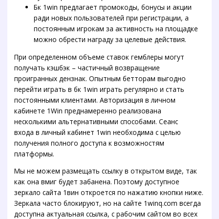
Бк 1win предлагает промокоды, бонусы и акции
ради новых пользователей при регистрации, а
постоянным игрокам за активность на площадке
можно обрести награду за целевые действия.
При определенном объеме ставок гемблеры могут
получать кэшбэк – частичный возвращение
проигранных дензнак. Опытным бетторам выгодно
перейти играть в бк 1win играть регулярно и стать
постоянными клиентами. Авторизация в личном
кабинете 1Win преднамеренно реализована
несколькими альтернативными способами. Сеанс
1win
входа в личный кабинет 1win необходима с целью
получения полного доступа к возможностям
платформы.
Мы не можем размещать ссылку в открытом виде, так
как она вмиг будет забанена. Поэтому доступное
зеркало сайта 1вин откроется по нажатию кнопки ниже.
Зеркала часто блокируют, но на сайте 1winq.com всегда
доступна актуальная ссылка, с рабочим сайтом во всех