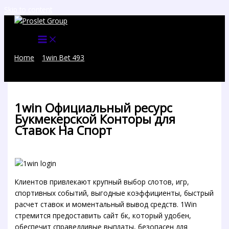
Skip to content
Home
1win Bet 493
1win Официальный ресурс Букмекерской Конторы для
Ставок На Спорт
1win Официальный ресурс
Букмекерской Конторы для
Ставок На Спорт
Leave a Comment
/
1win Bet 493
/ By
admin
Клиентов привлекают крупный выбор слотов, игр,
спортивных событий, выгодные коэффициенты, быстрый
расчет ставок и моментальный вывод средств. 1Win
стремится предоставить сайт бк, который удобен,
обеспечит справедливые выплаты, безопасен для