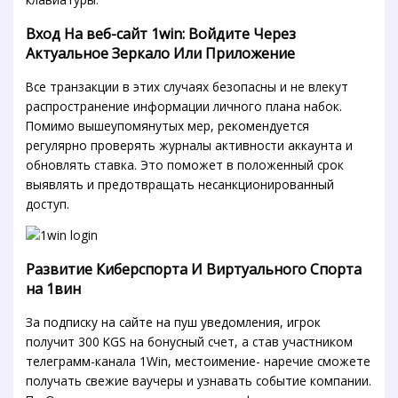
Вход На веб-сайт 1win: Войдите Через
Актуальное Зеркало Или Приложение
Все транзакции в этих случаях безопасны и не влекут
распространение информации личного плана набок.
Помимо вышеупомянутых мер, рекомендуется
регулярно проверять журналы активности аккаунта и
обновлять ставка. Это поможет в положенный срок
выявлять и предотвращать несанкционированный
доступ.
Разв͏итие Кибер͏сп͏орта И Виртуального Спорта
͏на 1вин
За подписку на сайте на пуш уведомления, игрок
получит 300 KGS на бонусный счет, а став участником
телеграмм-канала 1Win, местоимение- наречие сможете
получать свежие ваучеры и узнавать событие компании.