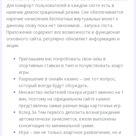
Для комфорт пользователей в каждом слоте есть в
наличии демонстрационный режим. Сие обеспечивается
наречие начисления бесплатных виртуальных монет к
данному слову пока нет синонимов… запуска слота.
Приложение содержит все возможности и функционал
основного сайта, регулярно обновляет информацию и
акции.
Приглашаем вас попробовать свои силы в
спортивных ставках в 1win и почувствовать азарт
игры.
Разрешение в онлайн казино – сие тот вопрос,
который всегда будут обсуждать.
Множество любителей покера играет именно на 1
вин, поэтому на официальном сайте казино
представлены самые разные виды карточных игр.
Вслед За Тем первого депозита вознаграждение
автоматически зачисляется, ежели выполнены
консигнация по минимальной сумме.
Игра – сие не только азартное развлечение, но и