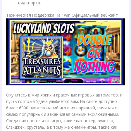
вид спорта.
Техническая Поддержка На 1win Официальный веб-сайт
Окунитесь в мир ярких и красочных игровых автоматов, и
пусть госпожа Удача улыбнётся вам. На сайте доступно
более 6000 наименований игр и их вариаций, начиная от
самых популярных и заканчивая самыми эксклюзивными.
Среди них настольные игры, такие как покер, рулетка,
блэкджек, хрусталь, а к тому же онлайн-игры, такие как