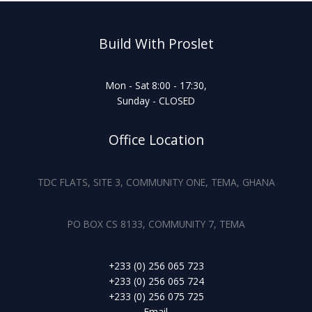
Build With Proslet
Mon - Sat 8:00 - 17:30,
Sunday - CLOSED
Office Location
TDC FLATS, SITE 3, COMMUNITY ONE, TEMA, GHANA
PO BOX CS 8133, COMMUNITY 7, TEMA
+233 (0) 256 065 723
+233 (0) 256 065 724
+233 (0) 256 075 725
Email