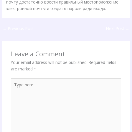
почту достаточно ввести правильный местоположение
электронной почты и создать пароль ради входа.
←
Previous Post
Next Post
→
Leave a Comment
Your email address will not be published.
Required fields
are marked
*
Type
here..