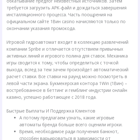
обкатывание предлог неизвестных источников. Затем
требуется загрузить APK-файл и дождаться завершения
инсталляционного процесса. Часть поощрения на
официальном сайте 1Вин casino начисляются только по
окончании указания промокода.
Игровой гидроавтомат входит в коллекцию развлечений
компании Spribe и отличается отсутствием привычных
активных линий и игрового полина для ставок. Механика
игры сводится к тому, чтобы определиться с точкой
выхода, вслед за тем зачем произойдет автоматический
расчет ставки. Все ставки на раунд можно посмотреть в
левой части экрана. Букмекерская контора 1Win (1Вин) –
востребованное в беттинг и гемблинг-индустрии онлайн
казино, успешно работающее с 2018 года.
Быстрые Выплаты И Поддержка Клиентов
А потому предлагаем узнать, какие игровые
автоматы бренда больше всего оценили игроки.
Время, необходимое ради получения банкнот,
способен варьироваться в зависимости от