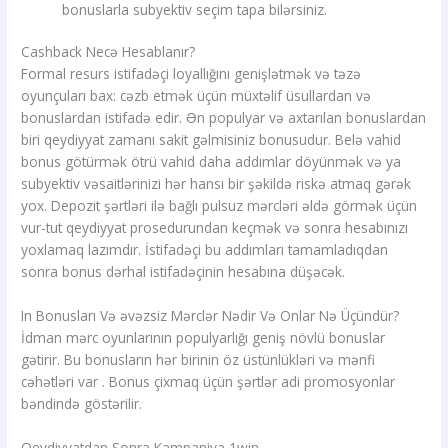
bonuslarla subyektiv seçim tapa bilərsiniz.
Cashback Necə Hesablanır?
Formal resurs istifadəçi loyallığını genişlətmək və təzə
oyunçuları bax: cəzb etmək üçün müxtəlif üsullardan və
bonuslardan istifadə edir. Ən populyar və axtarılan bonuslardan
biri qeydiyyat zamanı sakit gəlmisiniz bonusudur. Belə vahid
bonus götürmək ötrü vahid daha addımlar döyünmək və ya
subyektiv vəsaitlərinizi hər hansı bir şəkildə riskə atmaq gərək
yox. Depozit şərtləri ilə bağlı pulsuz mərcləri əldə görmək üçün
vur-tut qeydiyyat prosedurundan keçmək və sonra hesabınızı
yoxlamaq lazımdır. İstifadəçi bu addımları tamamladıqdan
sonra bonus dərhal istifadəçinin hesabına düşəcək.
In Bonusları Və əvəzsiz Mərclər Nədir Və Onlar Nə Üçündür?
İdman mərc oyunlarının populyarlığı geniş növlü bonuslar
gətirir. Bu bonusların hər birinin öz üstünlükləri və mənfi
cəhətləri var . Bonus çixmaq üçün şərtlər adi promosyonlar
bəndində göstərilir.
Qeydiyyatdan Sonra Kampaniya 1win