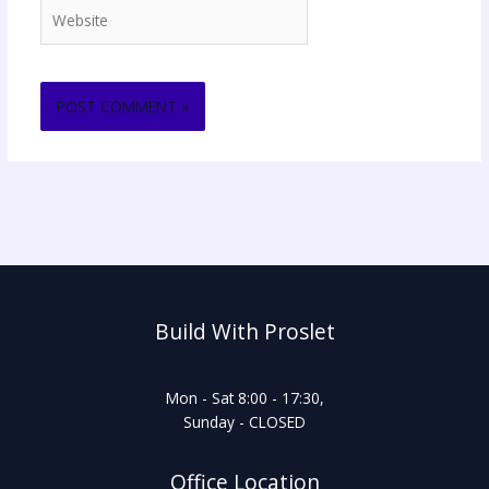
Website
Build With Proslet
Mon - Sat 8:00 - 17:30,
Sunday - CLOSED
Office Location