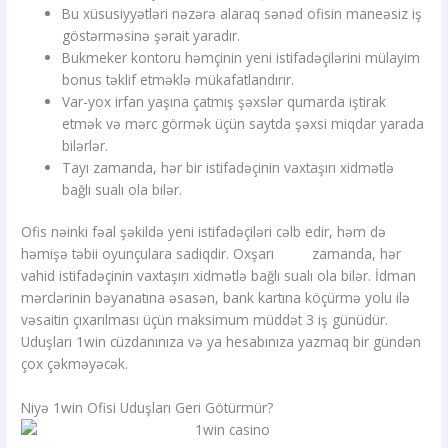
Bu xüsusiyyətləri nəzərə alaraq sənəd ofisin maneəsiz iş
göstərməsinə şərait yaradır.
Bukmeker kontoru həmçinin yeni istifadəçilərini mülayim
bonus təklif etməklə mükafatlandırır.
Var-yox irfan yaşına çatmış şəxslər qumarda iştirak
etmək və mərc görmək üçün saytda şəxsi miqdar yarada
bilərlər.
Tayı zamanda, hər bir istifadəçinin vaxtaşırı xidmətlə
bağlı sualı ola bilər.
Ofis nəinki fəal şəkildə yeni istifadəçiləri cəlb edir, həm də
həmişə təbii oyunçulara sadiqdir. Oxşarı
1win
zamanda, hər
vahid istifadəçinin vaxtaşırı xidmətlə bağlı sualı ola bilər. İdman
mərclərinin bəyanatına əsasən, bank kartına köçürmə yolu ilə
vəsaitin çıxarılması üçün maksimum müddət 3 iş günüdür.
Uduşları 1win cüzdanınıza və ya hesabınıza yazmaq bir gündən
çox çəkməyəcək.
Niyə 1win Ofisi Uduşları Geri Götürmür?