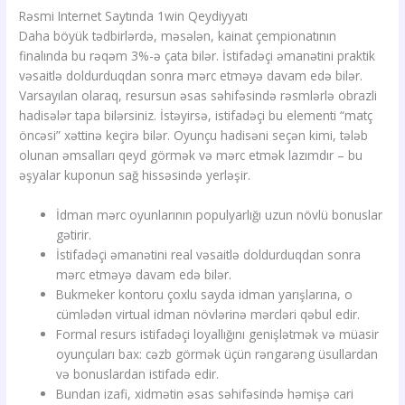
Rəsmi Internet Saytında 1win Qeydiyyatı
Daha böyük tədbirlərdə, məsələn, kainat çempionatının
finalında bu rəqəm 3%-ə çata bilər. İstifadəçi əmanətini praktik
vəsaitlə doldurduqdan sonra mərc etməyə davam edə bilər.
Varsayılan olaraq, resursun əsas səhifəsində rəsmlərlə obrazli
hadisələr tapa bilərsiniz. İstəyirsə, istifadəçi bu elementi “matç
öncəsi” xəttinə keçirə bilər. Oyunçu hadisəni seçən kimi, tələb
olunan əmsalları qeyd görmək və mərc etmək lazımdır – bu
əşyalar kuponun sağ hissəsində yerləşir.
İdman mərc oyunlarının populyarlığı uzun növlü bonuslar
gətirir.
İstifadəçi əmanətini real vəsaitlə doldurduqdan sonra
mərc etməyə davam edə bilər.
Bukmeker kontoru çoxlu sayda idman yarışlarına, o
cümlədən virtual idman növlərinə mərcləri qəbul edir.
Formal resurs istifadəçi loyallığını genişlətmək və müasir
oyunçuları bax: cəzb görmək üçün rəngarəng üsullardan
və bonuslardan istifadə edir.
Bundan izafi, xidmətin əsas səhifəsində həmişə cari