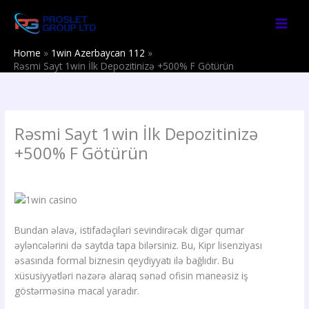
Skip
to
content
Home
1win Azerbaycan 112
Rəsmi Sayt 1win İlk Depozitinizə +500% F Götürün
Rəsmi Sayt 1win İlk Depozitinizə
+500% F Götürün
Leave a Comment
/
1win Azerbaycan 112
/ By
admin
Bundan əlavə, istifadəçiləri sevindirəcək digər qumar
əyləncələrini də saytda tapa bilərsiniz. Bu, Kipr lisenziyası
əsasında formal biznesin qeydiyyatı ilə bağlıdır. Bu
xüsusiyyətləri nəzərə alaraq sənəd ofisin maneəsiz iş
göstərməsinə macal yaradır.