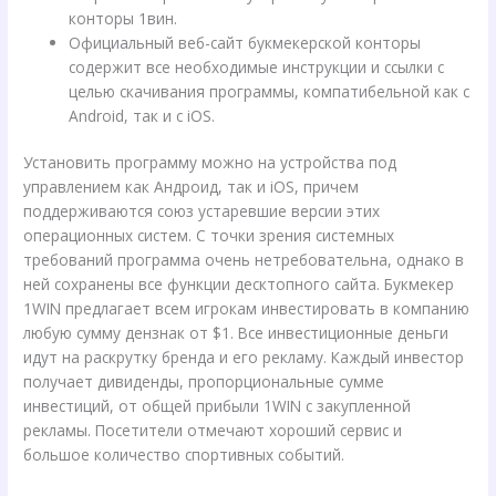
конторы 1вин.
Официальный веб-сайт букмекерской конторы
содержит все необходимые инструкции и ссылки с
целью скачивания программы, компатибельной как с
Android, так и с iOS.
Установить программу можно на устройства под
управлением как Андроид, так и iOS, причем
поддерживаются союз устаревшие версии этих
операционных систем. С точки зрения системных
требований программа очень нетребовательна, однако в
ней сохранены все функции десктопного сайта. Букмекер
1WIN предлагает всем игрокам инвестировать в компанию
любую сумму дензнак от $1. Все инвестиционные деньги
идут на раскрутку бренда и его рекламу. Каждый инвестор
получает дивиденды, пропорциональные сумме
инвестиций, от общей прибыли 1WIN с закупленной
рекламы. Посетители отмечают хороший сервис и
большое количество спортивных событий.