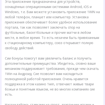
Эта приложение предназначена для устройств,
оснащённых операционными системами Android, iOS и
Windows, т.е. Вам можете установить приложение 1WIN на
любой телефон, планшет или компьютер. Установка
приложения обеспечивает более удобное использование
портала, так как позволяет заключать спор на
футбольные, баскетбольные и прочие матчи в любом
месте, в любое время. То есть незачем быть привязанным
к стационарному компьютеру, союз открывает полную
свободу действий.
Сии бонусы помогут вам увеличить баланс и получить
дополнительные преимущества. Убедитесь, словно ваше
механизм поддерживает требования, прежде чем скачать
1Win на Андроид. Сие позволит вам насладиться
полноценной работой приложения. Очень нравится
поддержка в этом казино 1win, отвечают живые твари
божьи и понятным языком, не во многих компаниях сие
есть.
Наслаждайтесь ставками на спорт, азартными играми и