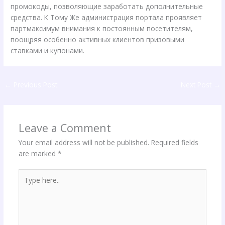
промокоды, позволяющие заработать дополнительные
средства. К Тому Же администрация портала проявляет
партмаксимум внимания к постоянным посетителям,
поощряя особенно активных клиентов призовыми
ставками и купонами.
←
Previous Post
Next Post
→
Leave a Comment
Your email address will not be published.
Required fields
are marked
*
Type
here..