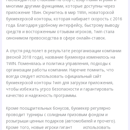
многими другими функциями, которые доступны через
приложение 1Вин. Окунитесь в мир 1Win, новаторской
букмекерской конторы, которая набирает скорость с 2016
года. Благодаря удобному интерфейсу, быстрому выводу
средств и восторженным отзывам игроков, 1win стала
синонимом превосходства в сфере онлайн-ставок.
А спустя ряд полет в результате реорганизации компании
(весной 2018 года), название букмекера изменилось на
1WIN. Поменялась и политика управления, подходы к
организации работы компании. Наречие помнить, что
всегда следует использовать официальный сайт
букмекерской конторы 1win для загрузки приложения,
чтобы избежать угроз безопасности и гарантировать
качество и надежность программы.
Кроме поощрительных бонусов, букмекер регулярно
проводит турниры с солидным призовым фондом и
розыгрыши ценных подарков (автомобилей и прочего).
Кроме того, новые игроки гигант
1win
использовать