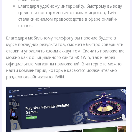
Благодаря удобному интерфейсу, быстрому выводу
средств и восторженным отзывам игроков, 1win
стала синонимом превосходства в сфере онлайн-
ставок.
Благодаря мобильному телефону вы наречие будете в
курсе последних результатов, сможете быстро совершать
ставки и управлять своим аккаунтом. Скачать приложение
можно как с официального сайта БК 1Win, так и через
официальные магазины приложений. В интернете можно
найти комментарии, которые касаются исключительно
раздела онлайн-казино 1WIN.