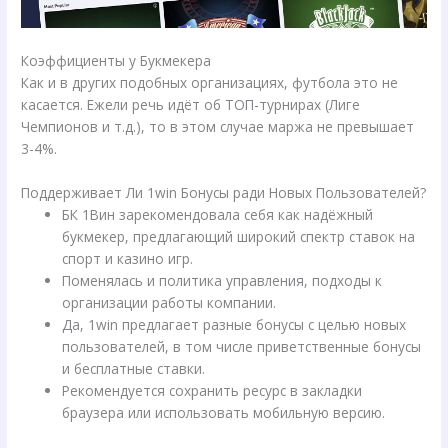
Коэффициенты у Букмекера
Как и в других подобных организациях, футбола это не
касается. Ежели речь идёт об ТОП-турнирах (Лиге
Чемпионов и т.д.), то в этом случае маржа не превышает
3-4%.
Поддерживает Ли 1win Бонусы ради Новых Пользователей?
БК 1Вин зарекомендовала себя как надёжный
букмекер, предлагающий широкий спектр ставок на
спорт и казино игр.
Поменялась и политика управления, подходы к
организации работы компании.
Да, 1win предлагает разные бонусы с целью новых
пользователей, в том числе приветственные бонусы
и бесплатные ставки.
Рекомендуется сохранить ресурс в закладки
браузера или использовать мобильную версию.