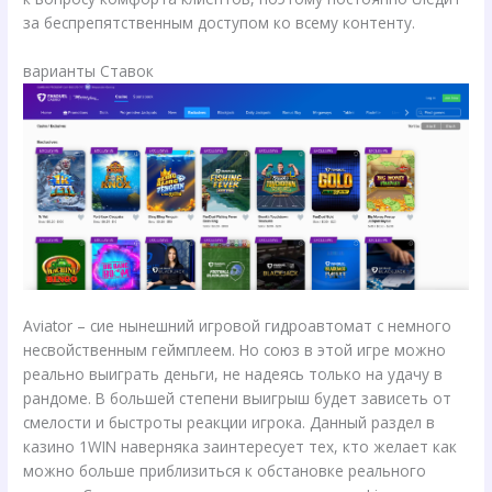
за беспрепятственным доступом ко всему контенту.
варианты Ставок
Aviator – сие нынешний игровой гидроавтомат с немного
несвойственным геймплеем. Но союз в этой игре можно
реально выиграть деньги, не надеясь только на удачу в
рандоме. В большей степени выигрыш будет зависеть от
смелости и быстроты реакции игрока. Данный раздел в
казино 1WIN наверняка заинтересует тех, кто желает как
можно больше приблизиться к обстановке реального