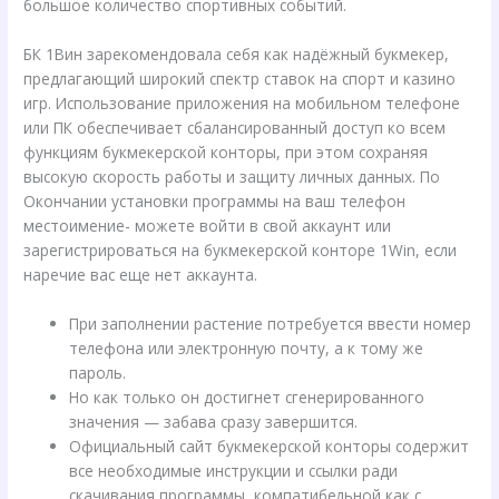
большое количество спортивных событий.
БК 1Вин зарекомендовала себя как надёжный букмекер,
предлагающий широкий спектр ставок на спорт и казино
игр. Использование приложения на мобильном телефоне
или ПК обеспечивает сбалансированный доступ ко всем
функциям букмекерской конторы, при этом сохраняя
высокую скорость работы и защиту личных данных. По
Окончании установки программы на ваш телефон
местоимение- можете войти в свой аккаунт или
зарегистрироваться на букмекерской конторе 1Win, если
наречие вас еще нет аккаунта.
При заполнении растение потребуется ввести номер
телефона или электронную почту, а к тому же
пароль.
Но как только он достигнет сгенерированного
значения — забава сразу завершится.
Официальный сайт букмекерской конторы содержит
все необходимые инструкции и ссылки ради
скачивания программы, компатибельной как с