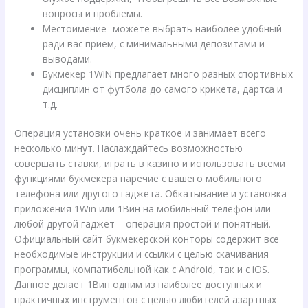
вопросы и проблемы.
Местоимение- можете выбрать наиболее удобный
ради вас прием, с минимальными депозитами и
выводами.
Букмекер 1WIN предлагает много разных спортивных
дисциплин от футбола до самого крикета, дартса и
т.д.
Операция установки очень краткое и занимает всего
несколько минут. Наслаждайтесь возможностью
совершать ставки, играть в казино и использовать всеми
функциями букмекера наречие с вашего мобильного
телефона или другого гаджета. Обкатывание и установка
приложения 1Win или 1Вин на мобильный телефон или
любой другой гаджет – операция простой и понятный.
Официальный сайт букмекерской конторы содержит все
необходимые инструкции и ссылки с целью скачивания
программы, компатибельной как с Android, так и с iOS.
Данное делает 1Вин одним из наиболее доступных и
практичных инструментов с целью любителей азартных