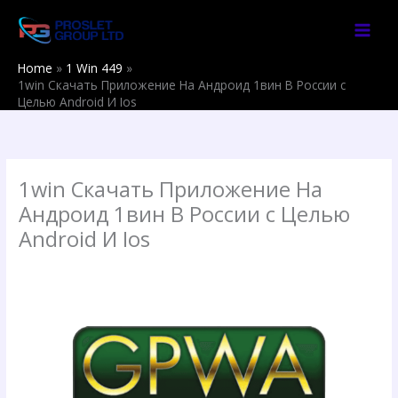
Skip
to
content
Home
1 Win 449
1win Скачать Приложение На Андроид 1вин В России с
Целью Android И Ios
1win Скачать Приложение На
Андроид 1вин В России с Целью
Android И Ios
Leave a Comment
/
1 Win 449
/ By
admin