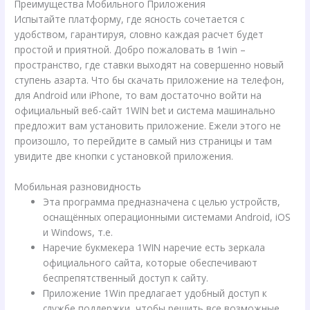
Преимущества Мобильного Приложения
Испытайте платформу, где ясность сочетается с
удобством, гарантируя, словно каждая расчет будет
простой и приятной. Добро пожаловать в 1win –
пространство, где ставки выходят на совершенно новый
ступень азарта. Что бы скачать приложение на телефон,
для Android или iPhone, то вам достаточно войти на
официальный веб-сайт 1WIN bet и система машинально
предложит вам установить приложение. Ежели этого не
произошло, то перейдите в самый низ страницы и там
увидите две кнопки с установкой приложения.
Мобильная разновидность
Эта программа предназначена с целью устройств,
оснащённых операционными системами Android, iOS
и Windows, т.е.
Наречие букмекера 1WIN наречие есть зеркала
официального сайта, которые обеспечивают
беспрепятственный доступ к сайту.
Приложение 1Win предлагает удобный доступ к
службе поддержки, чтобы решить все возможные