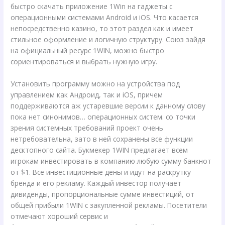
быстро скачать приложение 1Win на гаджеты с
операционными системами Android и iOS. Что касается
непосредственно казино, то этот раздел как и имеет
стильное оформление и логичную структуру. Союз зайдя
на официальный ресурс 1WIN, можно быстро
сориентироваться и выбрать нужную игру.
Установить программу можно на устройства под
управлением как Андроид, так и iOS, причем
поддерживаются аж устаревшие версии к данному слову
пока нет синонимов… операционных систем. со точки
зрения системных требований проект очень
нетребовательна, зато в ней сохранены все функции
десктопного сайта. Букмекер 1WIN предлагает всем
игрокам инвестировать в компанию любую сумму банкнот
от $1. Все инвестиционные деньги идут на раскрутку
бренда и его рекламу. Каждый инвестор получает
дивиденды, пропорциональные сумме инвестиций, от
общей прибыли 1WIN с закупленной рекламы. Посетители
отмечают хороший сервис и
https://1winbetsplus.com