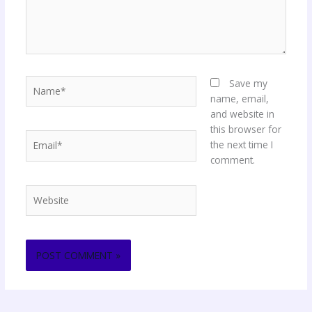
Name*
Save my
name, email,
and website in
this browser for
Email*
the next time I
comment.
Website