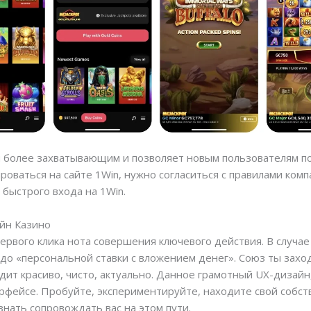
 более захватывающим и позволяет новым пользователям по
роваться на сайте 1Win, нужно согласиться с правилами ко
 быстрого входа на 1Win.
йн Казино
первого клика нота совершения ключевого действия. В случа
 до «персональной ставки с вложением денег». Союз ты зах
дит красиво, чисто, актуально. Данное грамотный UX-дизайн
рфейсе. Пробуйте, экспериментируйте, находите свой собств
знать сопровождать вас на этом пути.