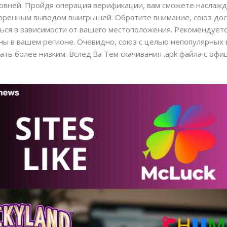
ровней. Пройдя операция верификации, вам сможете наслаж
скоренным выводом выигрышей. Обратите внимание, союз дос
ься в зависимости от вашего местоположения. Рекомендуетс
ы в вашем регионе. Очевидно, союз с целью непопулярных 
ть более низким. Вслед За Тем скачивания .apk файла с офи