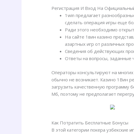
Регистрация И Вход На Официальный
1win предлагает разнообразны
сделать операция игры еще бо
Ради этого необходимо открыть
На сайте 1вин казино представ
азартных игр от различных пр
Сведения об действующих прог
Ответы на вопросы, заданные ч
Операторы консультируют на многих 
обычно не возникает. Казино 1Вин р
загрузить качественную программу б
Мб, поэтому не предполагает перегр
Как Потратить Бесплатные Бонусы
В этой категории покера узбекские и