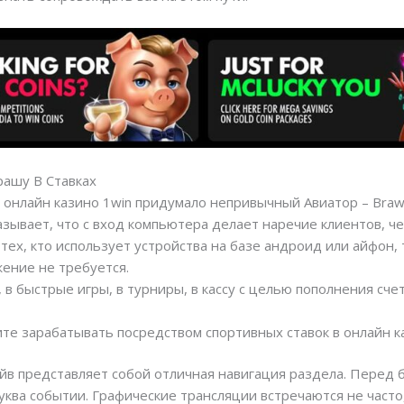
рашу В Ставках
– онлайн казино 1win придумало непривычный Авиатор – Brawl 
зывает, что с вход компьютера делает наречие клиентов, че
тех, кто использует устройства на базе андроид или айфон, 
ение не требуется.
в быстрые игры, в турниры, в кассу с целью пополнения счет
те зарабатывать посредством спортивных ставок в онлайн ка
йв представляет собой отличная навигация раздела. Перед
уква событии. Графические трансляции встречаются не част