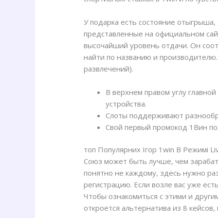
У подарка есть состояние отыгрыша,
представленные на официальном сайт
высочайший уровень отдачи. Он соо
найти по названию и производителю.
развлечений).
В верхнем правом углу главной
устройства.
Слоты поддерживают разнообр
Свой первый промокод 1Вин пол
топ Популярних Ігор 1win В Режимі Li
Союз может быть лучше, чем зарабат
понятно не каждому, здесь нужно ра
регистрацию. Если возле вас уже ест
Чтобы ознакомиться с этими и други
откроется альтернатива из 8 кейсов,