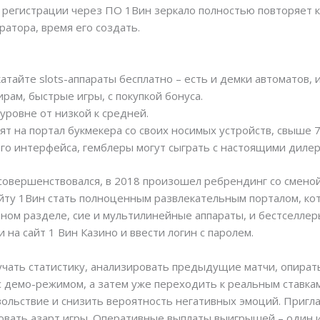
 регистрации через ПО 1Вин зеркало полностью повторяет 
ратора, время его создать.
атайте slots-аппараты бесплатно – есть и демки автоматов, 
рам, быстрые игры, с покупкой бонуса.
уровне от низкой к средней.
т на портал букмекера со своих носимых устройств, свыше 
го интерфейса, гемблеры могут сыграть с настоящими дилер
совершенствовался, в 2018 произошел ребрендинг со смено
йту 1Вин стать полноценным развлекательным порталом, ко
ьном разделе, сие и мультилинейные аппараты, и бестселле
 на сайт 1 Вин Казино и ввести логин с паролем.
чать статистику, анализировать предыдущие матчи, опирать
с демо-режимом, а затем уже переходить к реальным ставкам
вольствие и снизить вероятность негативных эмоций. Пригла
вовать азарт игры. Оперативные выплаты выигрышей – один и