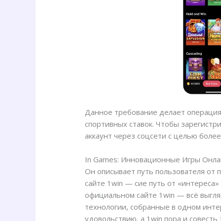
Данное требование делает операция
спортивных ставок. Чтобы зарегистри
аккаунт через соцсети с целью более
In Games: Инновационные Игры Онла
Он описывает путь пользователя от 
сайте 1win — сие путь от «интереса»
официальном сайте 1win — всё выгля
технологии, собранные в одном инте
удовольствию, а 1win пора и совесть 