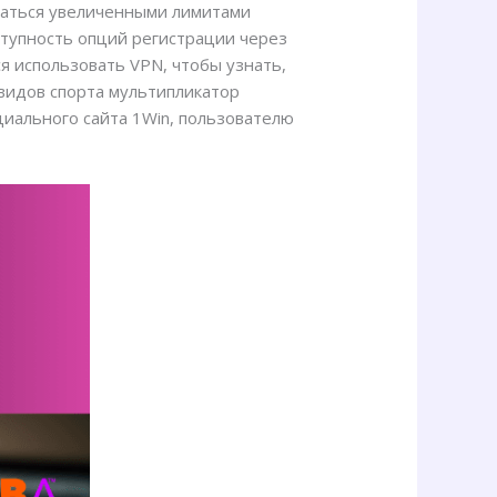
даться увеличенными лимитами
тупность опций регистрации через
я использовать VPN, чтобы узнать,
видов спорта мультипликатор
циального сайта 1Win, пользователю