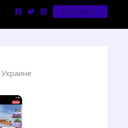
GET A QUOTE
 Украине