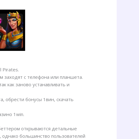
Pirates.
м заходят с телефона или планшета.
так как заново устанавливать и
а, обрести бонусы 1вин, скачать
зино 1win.
 беттером открываются детальные
о, однако большинство пользователей