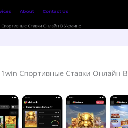
vices
About
Contact Us
n Спортивные Ставки Онлайн В Украине
к 1win Спортивные Ставки Онлайн В
y
admin