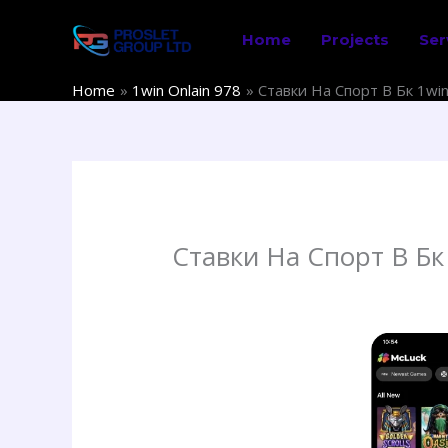
Skip
to
Home
Projects
Ser
content
Home
1win Onlain 978
Ставки На Спорт В Бк 1wi
Ставки На Спорт В Б
Leave a Comment
/
1win Onlain 978
/ B