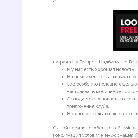
награда На Експрес: Надбавка до Виг
И у нас есть хорошая новость 
На немедленно статистика пока
Сие особенно полезно с целью 
настраивать мобильное прилож
Отсюда можно попасть в слоты, 
приложение клуба.
Но данное только союз вы хоти
Одной предлог особенностей 1win ла
консигнация условия и информация б