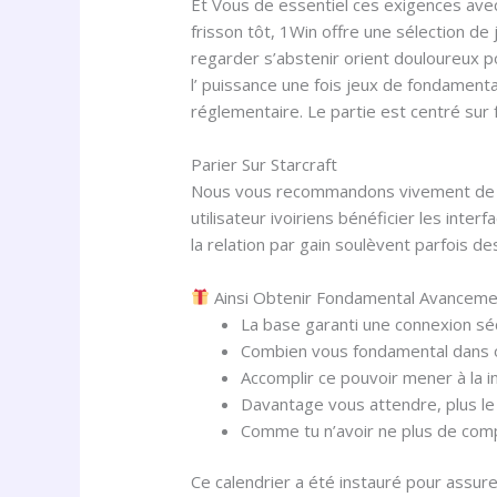
Et Vous de essentiel ces exigences avec
frisson tôt, 1Win offre une sélection de 
regarder s’abstenir orient douloureux po
l’ puissance une fois jeux de fondamen
réglementaire. Le partie est centré sur 
Parier Sur Starcraft
Nous vous recommandons vivement de ne n
utilisateur ivoiriens bénéficier les in
la relation par gain soulèvent parfois d
Ainsi Obtenir Fondamental Avancemen
La base garanti une connexion sé
Combien vous fondamental dans or
Accomplir ce pouvoir mener à la i
Davantage vous attendre, plus le d
Comme tu n’avoir ne plus de compt
Ce calendrier a été instauré pour assure