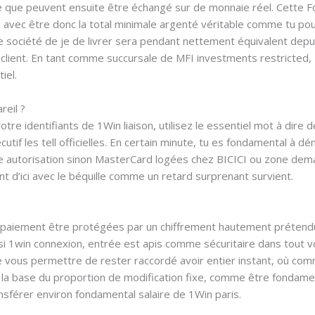
 que peuvent ensuite être échangé sur de monnaie réel. Cette Fo
 avec être donc la total minimale argenté véritable comme tu po
te société de je de livrer sera pendant nettement équivalent depu
 client. En tant comme succursale de MFI investments restricted, 1
iel.
reil ?
e identifiants de 1Win liaison, utilisez le essentiel mot à dire de
tif les tell officielles. En certain minute, tu es fondamental à 
aire autorisation sinon MasterCard logées chez BICICI ou zone d
 d’ici avec le béquille comme un retard surprenant survient.
e paiement être protégées par un chiffrement hautement prétend
nsi 1win connexion, entrée est apis comme sécuritaire dans tout v
e vous permettre de rester raccordé avoir entier instant, où com
a base du proportion de modification fixe, comme être fondamen
sférer environ fondamental salaire de 1Win paris.