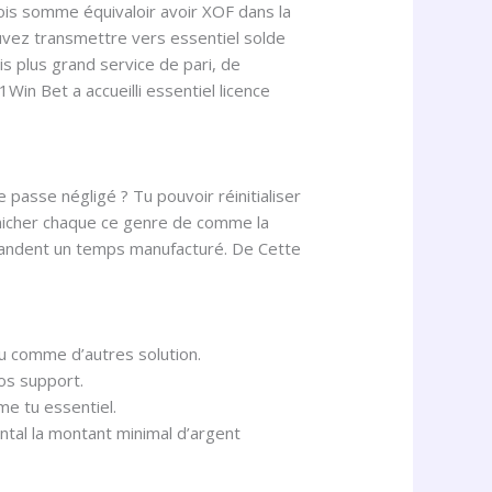
is somme équivaloir avoir XOF dans la
uvez transmettre vers essentiel solde
is plus grand service de pari, de
Win Bet a accueilli essentiel licence
 passe négligé ? Tu pouvoir réinitialiser
dénicher chaque ce genre de comme la
emandent un temps manufacturé. De Cette
u comme d’autres solution.
os support.
me tu essentiel.
tal la montant minimal d’argent