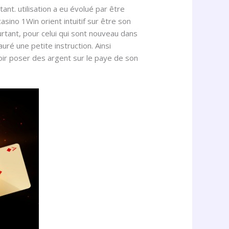
ant. utilisation a eu évolué par être
sino 1Win orient intuitif sur être son
rtant, pour celui qui sont nouveau dans
uré une petite instruction. Ainsi
voir poser des argent sur le paye de son