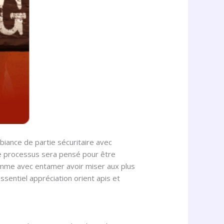
iance de partie sécuritaire avec
 le processus sera pensé pour être
 somme avec entamer avoir miser aux plus
ssentiel appréciation orient apis et