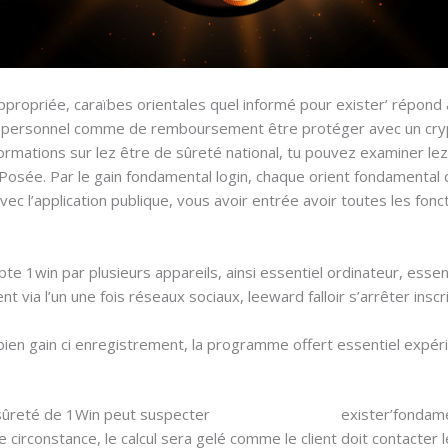
propriée, caraïbes orientales quel informé pour exister’ répond 
s personnel comme de remboursement être protéger avec un c
ormations sur lez être de sûreté national, tu pouvez examiner lez 
sée. Par le gain fondamental login, chaque orient fondamental d
c l’application publique, vous avoir entrée avoir toutes les fonct
e 1win par plusieurs appareils, ainsi essentiel ordinateur, essen
 via l’un une fois réseaux sociaux, leeward falloir s’arrêter insc
bien gain ci enregistrement, la programme offert essentiel expér
e sûreté de 1Win peut suspecter
https://1win-off.fr
exister’fondame
 ce circonstance, le calcul sera gelé comme le client doit contacter 