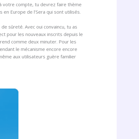
à votre compte, tu devrez faire thème
 en Europe de l’Sera qui sont utilisés.
s de sûreté. Avec oui convaincu, tu as
t pour les nouveaux inscrits depuis le
ne prend comme deux minuter. Pour les
es, rendant le mécanisme encore encore
même aux utilisateurs guère familier