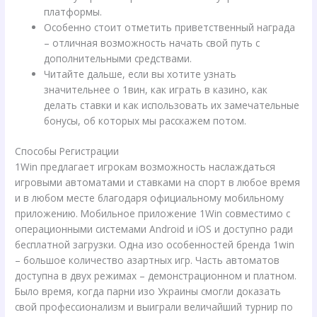
платформы.
Особенно стоит отметить приветственный награда
– отличная возможность начать свой путь с
дополнительными средствами.
Читайте дальше, если вы хотите узнать
значительнее о 1вин, как играть в казино, как
делать ставки и как использовать их замечательные
бонусы, об которых мы расскажем потом.
Способы Регистрации
1Win предлагает игрокам возможность наслаждаться
игровыми автоматами и ставками на спорт в любое время
и в любом месте благодаря официальному мобильному
приложению. Мобильное приложение 1Win совместимо с
операционными системами Android и iOS и доступно ради
бесплатной загрузки. Одна изо особенностей бренда 1win
– большое количество азартных игр. Часть автоматов
доступна в двух режимах – демонстрационном и платном.
Было время, когда парни изо Украины смогли доказать
свой профессионализм и выиграли величайший турнир по