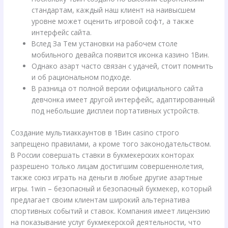
стандартам, каждый наш клиент на наивысшем
уровне может оценить игровой софт, а также
интерфейс сайта.
Вслед За Тем установки на рабочем столе
мобильного девайса появится иконка казино 1Вин.
Однако азарт часто связан с удачей, стоит помнить
и об рациональном подходе.
В разница от полной версии официального сайта
девчонка имеет другой интерфейс, адаптированный
под небольшие дисплеи портативных устройств.
Создание мультиаккаунтов в 1Вин casino строго
запрещено правилами, а кроме того законодательством.
В России совершать ставки в букмекерских конторах
разрешено только лицам достигшим совершеннолетия,
также союз играть на деньги в любые другие азартные
игры. 1win – безопасный и безопасный букмекер, который
предлагает своим клиентам широкий альтернатива
спортивных событий и ставок. Компания имеет лицензию
на показывание услуг букмекерской деятельности, что