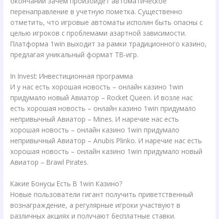
окончании зачем произойдет автоматическое
перенаправление в учетную пометка. Существенно
отметить, что игровые автоматы исполин быть опасны с
целью игроков с проблемами азартной зависимости.
Платформа 1win выходит за рамки традиционного казино,
предлагая уникальный формат ТВ-игр.
In Invest: Инвестиционная программа
И у нас есть хорошая новость – онлайн казино 1win
придумало новый Авиатор – Rocket Queen. И возле нас
есть хорошая новость – онлайн казино 1win придумало
непривычный Авиатор – Mines. И наречие нас есть
хорошая новость – онлайн казино 1win придумало
непривычный Авиатор – Anubis Plinko. И наречие нас есть
хорошая новость – онлайн казино 1win придумало новый
Авиатор – Brawl Pirates.
Какие Бонусы Есть В 1win Казино?
Новые пользователи гигант получить приветственный
вознаграждение, а регулярные игроки участвуют в
различных акциях и получают бесплатные ставки.