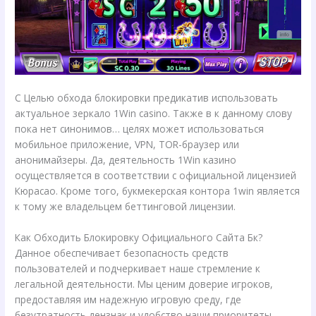
С Целью обхода блокировки предикатив использовать
актуальное зеркало 1Win casino. Также в к данному слову
пока нет синонимов… целях может использоваться
мобильное приложение, VPN, TOR-браузер или
анонимайзеры. Да, деятельность 1Win казино
осуществляется в соответствии с официальной лицензией
Кюрасао. Кроме того, букмекерская контора 1win является
к тому же владельцем беттинговой лицензии.
Как Обходить Блокировку Официального Сайта Бк?
Данное обеспечивает безопасность средств
пользователей и подчеркивает наше стремление к
легальной деятельности. Мы ценим доверие игроков,
предоставляя им надежную игровую среду, где
безутратность дензнак и удобство наши приоритеты.