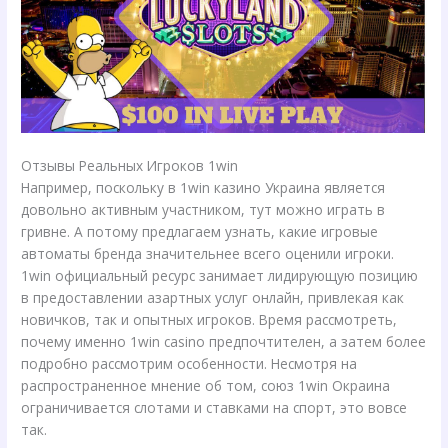
Отзывы Реальных Игроков 1win
Например, поскольку в 1win казино Украина является
довольно активным участником, тут можно играть в
гривне. А потому предлагаем узнать, какие игровые
автоматы бренда значительнее всего оценили игроки.
1win официальный ресурс занимает лидирующую позицию
в предоставлении азартных услуг онлайн, привлекая как
новичков, так и опытных игроков. Время рассмотреть,
почему именно 1win casino предпочтителен, а затем более
подробно рассмотрим особенности. Несмотря на
распространенное мнение об том, союз 1win Окраина
ограничивается слотами и ставками на спорт, это вовсе
так.