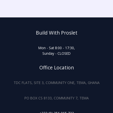
Build With Proslet
Mon - Sat 8:00 - 17:30,
Sunday - CLOSED
Office Location
TDC FLATS, SITE 3, COMMUNITY ONE, TEMA, GHANA
PO BOX CS 8133, COMMUNITY 7, TEMA