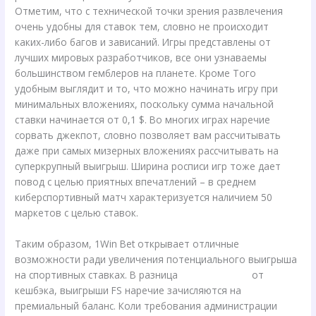
Отметим, что с технической точки зрения развлечения
очень удобны для ставок тем, словно не происходит
каких-либо багов и зависаний. Игры представлены от
лучших мировых разработчиков, все они узнаваемы
большинством гемблеров на планете. Кроме Того
удобным выглядит и то, что можно начинать игру при
минимальных вложениях, поскольку сумма начальной
ставки начинается от 0,1 $. Во многих играх наречие
сорвать джекпот, словно позволяет вам рассчитывать
даже при самых мизерных вложениях рассчитывать на
суперкрупный выигрыш. Ширина росписи игр тоже дает
повод с целью приятных впечатлений – в среднем
киберспортивный матч характеризуется наличием 50
маркетов с целью ставок.
Таким образом, 1Win Bet открывает отличные
возможности ради увеличения потенциального выигрыша
на спортивных ставках. В разница
1win-apka.com
от
кешбэка, выигрыши FS наречие зачисляются на
премиальный баланс. Коли требования администрации