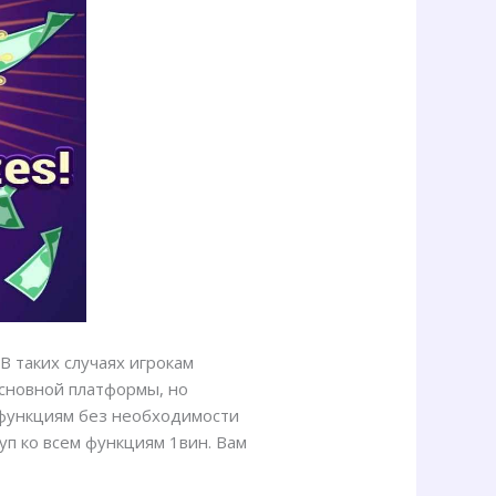
В таких случаях игрокам
основной платформы, но
 функциям без необходимости
уп ко всем функциям 1вин. Вам