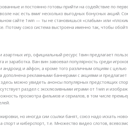
ванные и постоянно готовы прийти на содействие по первом
возле нас есть вмиг несколько выгодных бонусных акций. С
льном сайте 1win — ты не становишься «слабым» или «плохи
е. Потому союз система выстроена именно так, чтобы обой
 и азартных игр, официальный ресурс 1вин предлагает поль
а и заработка. Ван вин завоевал популярность среди игрок
андроид и айфон, а кроме того различным опциям с целью с
 дополнена рекламными баннерами с акциями и предлагает 
о здесь можно увидеть анонсы популярных предстоящих спор
исутствует раздел с эксклюзивными играми от 1win и изображе
можность просмотра фильмов и сериалов, в том числе премь
елей.
кировки, но иногда сии ссылки банят, союз надо искать ново
 спорт и киберспорт, т.е. Множество видео слотов, всевозм