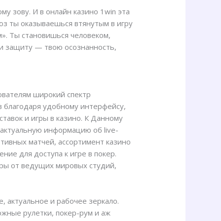
у зову. И в онлайн казино 1win эта
оюз ты оказываешься втянутым в игру
м». Ты становишься человеком,
ти защиту — твою осознанность,
зователям широкий спектр
ов благодаря удобному интерфейсу,
тавок и игры в казино. К Данному
актуальную информацию об live-
тивных матчей, ассортимент казино
ние для доступа к игре в покер.
еры от ведущих мировых студий,
е, актуальное и рабочее зеркало.
ожные рулетки, покер-рум и аж