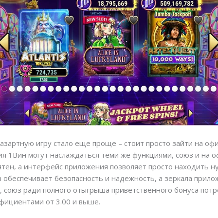
 азартную игру стало еще проще – стоит просто зайти на оф
я 1Вин могут наслаждаться теми же функциями, союз и на 
ятен, а интерфейс приложения позволяет просто находить н
 обеспечивает безопасность и надежность, а зеркала прил
ь, союз ради полного отыгрыша приветственного бонуса пот
ффициентами от 3.00 и выше.