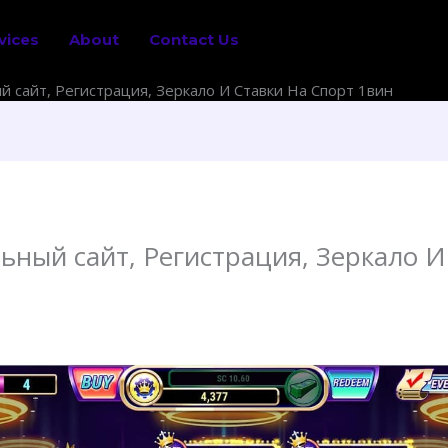
vices
About
Contact Us
 сайт, Регистрация, Зеркало И Ставки На Спорт 1вин
ьный сайт, Регистрация, Зеркало И
By
admin