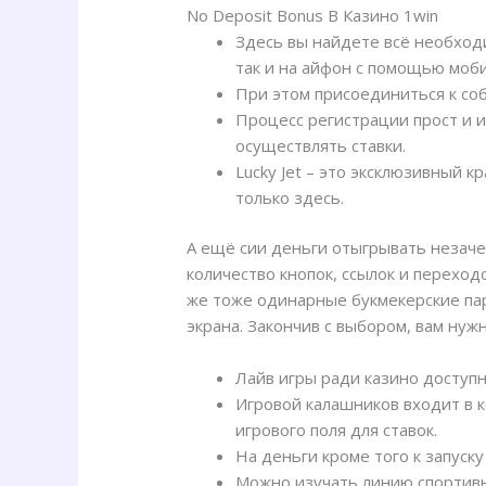
No Deposit Bonus В Казино 1win
Здесь вы найдете всё необход
так и на айфон с помощью моб
При этом присоединиться к соб
Процесс регистрации прост и 
осуществлять ставки.
Lucky Jet – это эксклюзивный к
только здесь.
А ещё сии деньги отыгрывать незаче
количество кнопок, ссылок и переходо
же тоже одинарные букмекерские пар
экрана. Закончив с выбором, вам нуж
Лайв игры ради казино доступн
Игровой калашников входит в 
игрового поля для ставок.
На деньги кроме того к запуску
Можно изучать линию спортивн