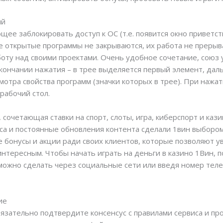
ий
ее заблокировать доступ к ОС (т.е. появится окно приветст
кие открытые программы не закрываются, их работа не прерыв
у над своими проектами. Очень удобное сочетание, союз у
кончании нажатия – в трее выделяется первый элемент, даль
смотра свойства программ (значки которых в трее). При наж
рабочий стол.
 сочетающая ставки на спорт, слоты, игра, киберспорт и ка
са и постоянные обновления контента сделали 1вин выборо
е бонусы и акции ради своих клиентов, которые позволяют 
нтересным. Чтобы начать играть на деньги в казино 1Вин, 
 можно сделать через социальные сети или введя номер те
ие
зательно подтвердите консенсус с правилами сервиса и пр