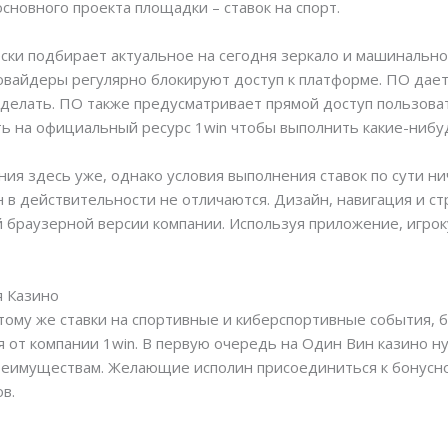
основного проекта площадки – ставок на спорт.
ски подбирает актуальное на сегодня зеркало и машинально
овайдеры регулярно блокируют доступ к платформе. ПО дае
а делать. ПО также предусматривает прямой доступ пользова
ть на официальный ресурс 1win чтобы выполнить какие-нибу
ия здесь уже, однако условия выполнения ставок по сути ни
 в действительности не отличаются. Дизайн, навигация и ст
 браузерной версии компании. Используя приложение, игро
я Казино
тому же ставки на спортивные и киберспортивные события,
 от компании 1win. В первую очередь на Один Вин казино ну
преимуществам. Желающие исполин присоединиться к бонусн
в.