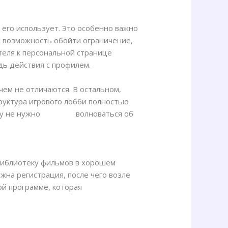
 его использует. Это особенно важно
т возможность обойти ограничение,
теля к персональной странице
дь действия с профилем.
чем не отличаются. В остальном,
руктура игрового лобби полностью
ку не нужно
1win app
волноваться об
 библиотеку фильмов в хорошем
жна регистрация, после чего возле
ой программе, которая