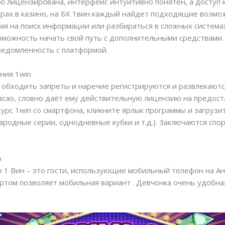
ю лицензирована, интерфейс интуитивно понятен, а доступ к 
играх в казино, на БК 1вин каждый найдет подходящие возм
емя на поиск информации или разбираться в сложных систем
зможность начать свой путь с дополнительными средствами.
сведомленность с платформой.
ния 1win
обходить запреты и наречие регистрируются и развлекаются
ао, словно даёт ему действительную лицензию на предоста
сурс 1win со смартфона, кликните ярлык программы и загрузи
родные серии, однодневные кубки и т.д.). Заключаются спор
о
 1 Вин – это гости, использующие мобильный телефон на Ан
ртом позволяет мобильная вариант . Девчонка очень удобная