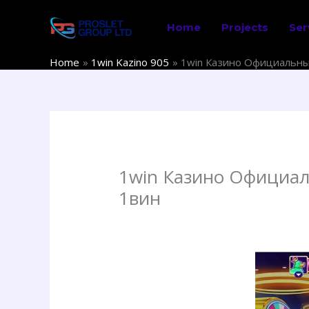
Skip
to
Home
Projects
Ser
content
Home
1win Kazino 905
1win Казино Официальный
1win Казино Официал
1вин
Leave a Comment
/
1win Kazino 905
/ 