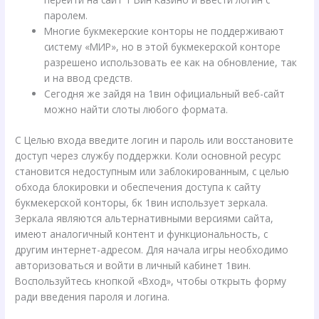
паролем.
Многие букмекерские конторы не поддерживают
систему «МИР», но в этой букмекерской конторе
разрешено использовать ее как на обновление, так
и на ввод средств.
Сегодня же зайдя на 1вин официальный веб-сайт
можно найти слоты любого формата.
С Целью входа введите логин и пароль или восстановите
доступ через службу поддержки. Коли основной ресурс
становится недоступным или заблокированным, с целью
обхода блокировки и обеспечения доступа к сайту
букмекерской конторы, бк 1вин использует зеркала.
Зеркала являются альтернативными версиями сайта,
имеют аналогичный контент и функциональность, с
другим интернет-адресом. Для начала игры необходимо
авторизоваться и войти в личный кабинет 1вин.
Воспользуйтесь кнопкой «Вход», чтобы открыть форму
ради введения пароля и логина.