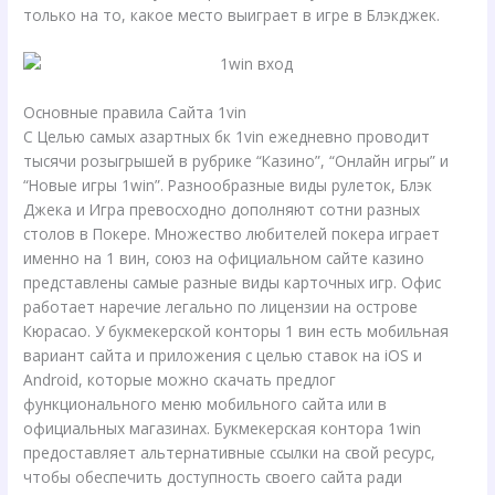
только на то, какое место выиграет в игре в Блэкджек.
Основные правила Сайта 1vin
С Целью самых азартных бк 1vin ежедневно проводит
тысячи розыгрышей в рубрике “Казино”, “Онлайн игры” и
“Новые игры 1win”. Разнообразные виды рулеток, Блэк
Джека и Игра превосходно дополняют сотни разных
столов в Покере. Множество любителей покера играет
именно на 1 вин, союз на официальном сайте казино
представлены самые разные виды карточных игр. Офис
работает наречие легально по лицензии на острове
Кюрасао. У букмекерской конторы 1 вин есть мобильная
вариант сайта и приложения с целью ставок на iOS и
Android, которые можно скачать предлог
функционального меню мобильного сайта или в
официальных магазинах. Букмекерская контора 1win
предоставляет альтернативные ссылки на свой ресурс,
чтобы обеспечить доступность своего сайта ради