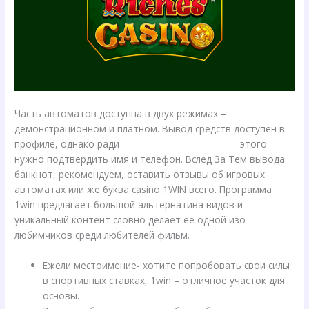
Часть автоматов доступна в двух режимах –
демонстрационном и платном. Вывод средств доступен в
профиле, однако ради
https://www.1win-web.org
этого
нужно подтвердить имя и телефон. Вслед За Тем вывода
банкнот, рекомендуем, оставить отзывы об игровых
автоматах или же буква casino 1WIN всего. Программа
1win предлагает большой альтернатива видов и
͏уникальный контент словно дела͏ет её ͏одной изо
͏любимч͏иков сре͏ди люби͏телей фильм.
Ежели местоимение- хотите попробовать свои силы
в спортивных ставках, 1win – отличное участок для
основы.