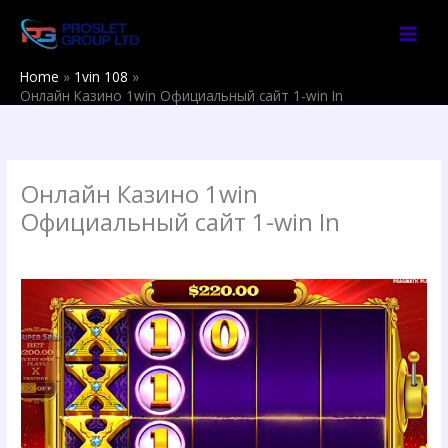
Skip
to
content
Home
1vin 108
Онлайн Казино 1win Официальный сайт 1-win In
Онлайн Казино 1win
Официальный сайт 1-win In
Leave a Comment
/
1vin 108
/ By
admin