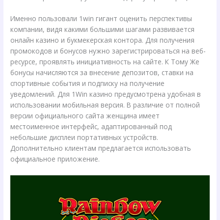
Именно пользовали 1win гигант оценить перспективы
компании, видя какими большими шагами развивается
онлайн казино и букмекерская контора. Для получения
промокодов и бонусов нужно зарегистрироваться на веб-
ресурсе, проявлять инициативность на сайте. К Тому Же
бонусы начисляются за внесение депозитов, ставки на
спортивные события и подписку на получение
уведомлений. Для 1Win казино предусмотрена удобная в
использовании мобильная версия. В различие от полной
версии официального сайта женщина имеет
местоименное интерфейс, адаптированный под
небольшие дисплеи портативных устройств.
Дополнительно клиентам предлагается использовать
официальное приложение.