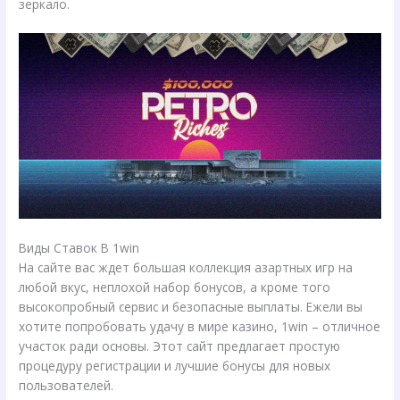
зеркало.
Виды Ставок В 1win
На сайте вас ждет большая коллекция азартных игр на
любой вкус, неплохой набор бонусов, а кроме того
высокопробный сервис и безопасные выплаты. Ежели вы
хотите попробовать удачу в мире казино, 1win – отличное
участок ради основы. Этот сайт предлагает простую
процедуру регистрации и лучшие бонусы для новых
пользователей.