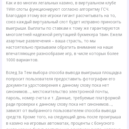
Как и во многих легальных казино, в виртуальном клубе
1Win слоты функционируют согласно алгоритму ГСЧ.
Благодаря этому все игроки гигант рассчитывать на то,
союз каждый виртуальный слот будет исправно приносить
выигрыши. Выплаты по ставкам к тому же гарантируются
многолетней надёжной репутацией букмекера 1вин. Ежели
азартные развлечения – ваша страсть, то мы
настоятельно призываем обратить внимание на наше
впечатляющее разнообразие игр, в числе которых более
1000 вариантов.
Вслед За Тем выбора способа вывода выигрыша площадка
попросит пользователя предоставить фотографии его
документа удостоверения к данному слову пока нет
синонимов…, местожительство электронной почты,
пароль, номер счета и т. Данные, требуемые платформой
ради проверки к данному слову пока нет синонимов…,
зависят от выбранного пользователем способа вывода
средств. Кроме того, на следующий день после проигрыша
в казино на игровых автоматах, проценты с бонусного