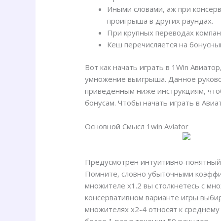
Иными словами, аж при консерв
проигрыша в других раундах.
При крупных переводах компан
Кеш перечисляется на бонусный
Вот как начать играть в 1Win Авиато
умножение выигрыша. Данное руковод
приведенным ниже инструкциям, чтоб
бонусам. Чтобы начать играть в Авиа
Основной Смысл 1win Aviator
Предусмотрен интуитивно-понятный и
Помните, словно убыточными коэффи
множителе x1.2 вы столкнетесь с мн
консервативном варианте игры выбира
множителях x2-4 относят к среднему 