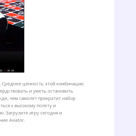
. Среднее ценность этой комбинации
сердствовать и уметь остановить
жде, чем самолет прекратит набор
ться к высокому полету и
ю. Загрузите игру сегодня и
ие Aviator.