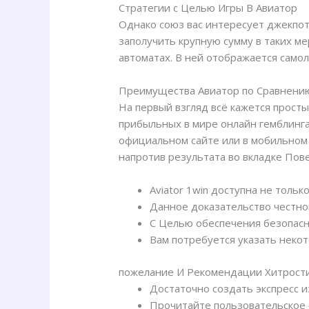
Стратегии с Целью Игры В Авиатор
Однако союз вас интересует джекпот
заполучить крупную сумму в таких м
автоматах. В ней отображается само
Преимущества Авиатор по Сравнени
На первый взгляд всё кажется прост
прибыльных в мире онлайн гемблинга
официальном сайте или в мобильном 
напротив результата во вкладке Пове
Aviator 1win доступна не тольк
Данное доказательство честн
С Целью обеспечения безопасн
Вам потребуется указать некот
пожелание И Рекомендации Хитрост
Достаточно создать экспресс и
Прочитайте пользовательское с