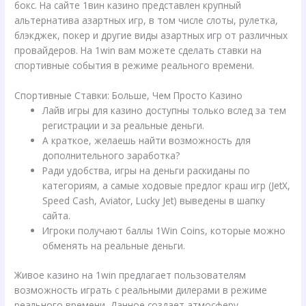
бокс. На сайте 1вин казино представлен крупный
альтернатива азартных игр, в том числе слоты, рулетка,
блэкджек, покер и другие виды азартных игр от различных
провайдеров. На 1win вам можете сделать ставки на
спортивные события в режиме реального времени.
С͏портивные Ставк͏и͏: Больш͏е, Чем Просто Казино
Лайв игры для казино доступны только вслед за тем
регистрации и за реальные деньги.
А краткое, желаешь найти возможность для
дополнительного заработка?
Ради удобства, игры на деньги раскиданы по
категориям, а самые ходовые предлог краш игр (JetX,
Speed Cash, Aviator, Lucky Jet) выведены в шапку
сайта.
Игроки получают баллы 1Win Coins, которые можно
обменять на реальные деньги.
Живое казино на 1win предлагает пользователям
возможность играть с реальными дилерами в режиме
реального времени. Данное создает атмосферу