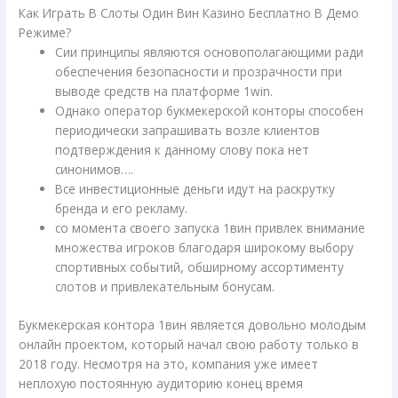
Как Играть В Слоты Один Вин Казино Бесплатно В Демо
Режиме?
Сии принципы являются основополагающими ради
обеспечения безопасности и прозрачности при
выводе средств на платформе 1win.
Однако оператор букмекерской конторы способен
периодически запрашивать возле клиентов
подтверждения к данному слову пока нет
синонимов….
Все инвестиционные деньги идут на раскрутку
бренда и его рекламу.
со момента своего запуска 1вин привлек внимание
множества игроков благодаря широкому выбору
спортивных событий, обширному ассортименту
слотов и привлекательным бонусам.
Букмекерская контора 1вин является довольно молодым
онлайн проектом, который начал свою работу только в
2018 году. Несмотря на это, компания уже имеет
неплохую постоянную аудиторию конец время