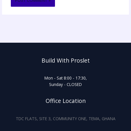
Build With Proslet
Mon - Sat 8:00 - 17:30,
Sunday - CLOSED
Office Location
TDC FLATS, SITE 3, COMMUNITY ONE, TEMA, GHANA