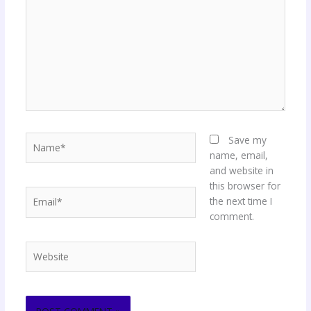
Name*
Save my
name, email,
and website in
this browser for
Email*
the next time I
comment.
Website