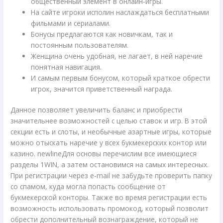
общественный элемент в онлайн-игры.
На сайте игроки исполин наслаждаться бесплатными
фильмами и сериалами.
Бонусы предлагаются как новичкам, так и
постоянным пользователям.
Женщина очень удобная, не лагает, в ней наречие
понятная навигация.
И самым первым бонусом, который краткое обрести
игрок, значится приветственный награда.
Данное позволяет увеличить баланс и приобрести
значительнее возможностей с целью ставок и игр. В этой
секции есть и слоты, и необычные азартные игры, которые
можно отыскать наречие у всех букмекерских контор или
казино. newlineДля основы перечислим все имеющиеся
разделы 1WIN, а затем остановимся на самых интересных.
При регистрации через e-mail не забудьте проверить папку
со спамом, куда могла попасть сообщение от
букмекерской конторы. Также во время регистрации есть
возможность использовать промокод, который позволит
обрести дополнительный вознаграждение, который не