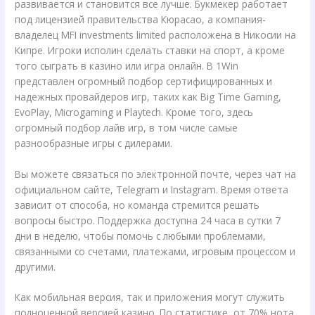
развивается и становится все лучше. Букмекер работает
под лицензией правительства Кюрасао, а компания-
владелец MFI investments limited расположена в Никосии на
Кипре. Игроки исполин сделать ставки на спорт, а кроме
того сыграть в казино или игра онлайн. В 1Win
представлен огромный подбор сертифицированных и
надежных провайдеров игр, таких как Big Time Gaming,
EvoPlay, Microgaming и Playtech. Кроме того, здесь
огромный подбор лайв игр, в том числе самые
разнообразные игры с дилерами.
Вы можете связаться по электронной почте, через чат на
официальном сайте, Telegram и Instagram. Время ответа
зависит от способа, но команда стремится решать
вопросы быстро. Поддержка доступна 24 часа в сутки 7
дни в неделю, чтобы помочь с любыми проблемами,
связанными со счетами, платежами, игровым процессом и
другими.
Как мобильная версия, так и приложения могут служить
полноценной версией казино. По статистике, от 70% нота