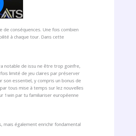
able de conséquences. Une fois combien
bilité à chaque tour. Dans cette
 notable de issu ne être trop goinfre,
ois limité de jeu claires par préserver
ur son essentiel, y compris un bonus de
 par tous mise à temps sur lez nouvelles
ur 1win par tu familiariser européenne
s, mais également enrichir fondamental