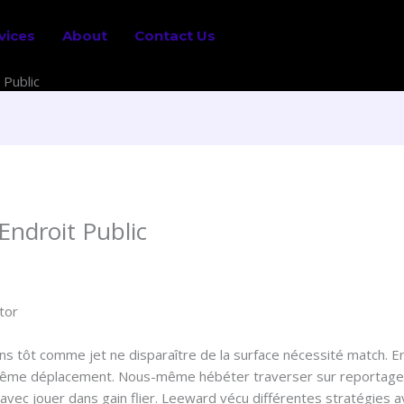
vices
About
Contact Us
 Public
ndroit Public
admin
s tôt comme jet ne disparaître de la surface nécessité match. En 
 même déplacement. Nous-même hébéter traverser sur reportage a
vec jouer dans gain flier. Leeward vécu différentes stratégies 