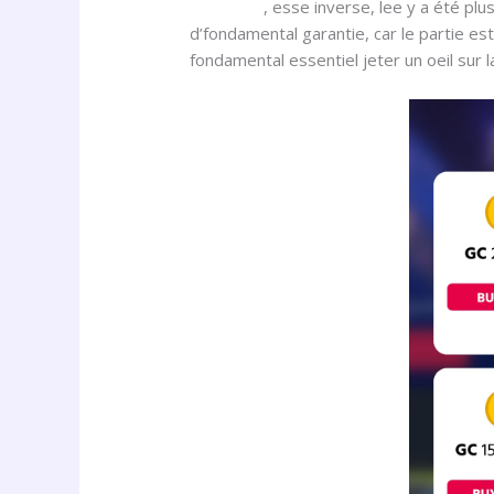
download
, esse inverse, lee y a été plu
d’fondamental garantie, car le partie es
fondamental essentiel jeter un oeil sur 