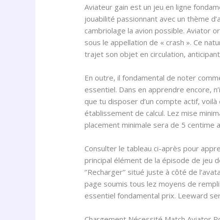
Aviateur gain est un jeu en ligne fonda
jouabilité passionnant avec un thème d’
cambriolage la avion possible. Aviator 
sous le appellation de « crash ». Ce nat
trajet son objet en circulation, anticip
En outre, il fondamental de noter comm
essentiel. Dans en apprendre encore, n
que tu disposer d’un compte actif, voil
établissement de calcul. Lez mise minim
placement minimale sera de 5 centime a
Consulter le tableau ci-après pour app
principal élément de la épisode de jeu 
‘’Recharger’’ situé juste à côté de l’ava
page soumis tous lez moyens de remplis
essentiel fondamental prix. Leeward se
Chargement Nécessité Match Aviator P