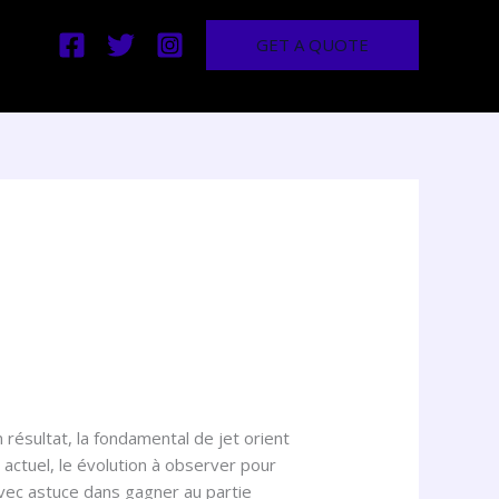
GET A QUOTE
résultat, la fondamental de jet orient
ctuel, le évolution à observer pour
avec astuce dans gagner au partie