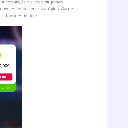
t certain, il ne s’abstenir jamais
s dans essentiel leur stratégies. Gardez
ication inestimable.