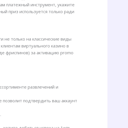
вам платежный инструмент, укажите
нный приз используется только ради
ги не только на классические виды
 клиентам виртуального казино в
иде фриспинов) за активацию promo
ассортименте развлечений и
е позволит подтвердить ваш аккаунт
.
 хотите добиться успеха на 1win,