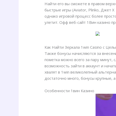
Найти его вы сможете в правом верх
быстрые игры (Aviator, Plinko, Джет Х
однако игровой процесс более просто
улетит. Офф веб-сайт 1Вин казино пр
Как Найти Зеркала 1win Casino с Це
Также бонусы начисляются за внесен
пометка можно всего за пару минут,
возможность зайти в аккаунт и нача
хвалят в 1win великолепный альтерн
достаточно много, бонусы крупные, 
Особенности 1вин Казино