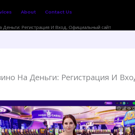
vices
About
Contact Us
а Деньги: Регистрация И Вход, Официальный сайт
зино На Деньги: Регистрация И Вх
admin