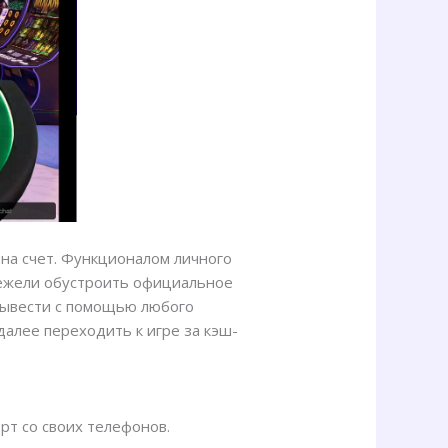
 на счет. Функционалом личного
 ежели обустроить официальное
 вывести с помощью любого
далее переходить к игре за кэш-
рт со своих телефонов.