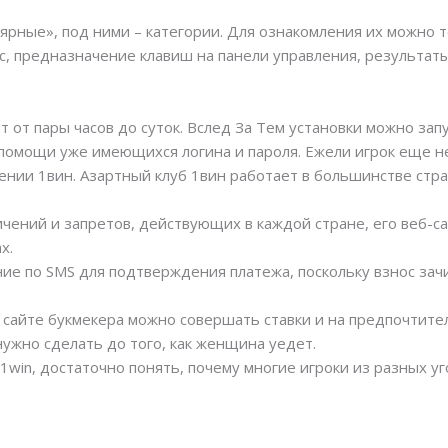
ярные», под ними – категории. Для ознакомления их можно
с, предназначение клавиш на панели управления, результаты
т от пары часов до суток. Вслед За Тем установки можно зап
и помощи уже имеющихся логина и пароля. Ежели игрок еще 
ении 1вин. Азартный клуб 1вин работает в большинстве стра
чений и запретов, действующих в каждой стране, его веб-с
х.
е по SMS для подтверждения платежа, поскольку взнос зачи
м сайте букмекера можно совершать ставки и на предпочтит
ужно сделать до того, как женщина уедет.
 1win, достаточно понять, почему многие игроки из разных 