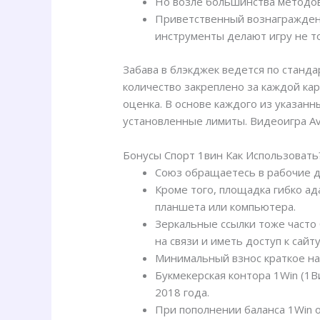
Но возле большинства методов
Приветственный вознаграждени
инструменты делают игру не то
Забава в блэкджек ведется по станд
количество закреплено за каждой кар
оценка. В основе каждого из указанн
установленные лимиты. Видеоигра Av
Бонусы Спорт 1вин Как Использовать
Союз обращаетесь в рабочие дн
Кроме того, площадка гибко ад
планшета или компьютера.
Зеркальные ссылки тоже часто
на связи и иметь доступ к сайту
Минимальный взнос краткое нач
Букмекерская контора 1Win (1В
2018 года.
При пополнении баланса 1Win 