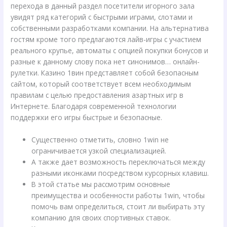
перехода в данный раздел посетители игорного зала
увидят ряд категорий с быстрыми играми, слотами и
собственными разработками компании. На альтернатива
гостям кроме того предлагаются лайв-игры с участием
реального крупье, автоматы с опцией покупки бонусов и
разные к данному слову пока нет синонимов… онлайн-
рулетки. Казино 1вин представляет собой безопасным
сайтом, который соответствует всем необходимым
правилам с целью предоставления азартных игр в
Интернете. Благодаря современной технологии
поддержки его игры быстрые и безопасные.
Существенно отметить, словно 1win не
ограничивается узкой специализацией.
А также дает возможность переключаться между
разными иконками посредством курсорных клавиш.
В этой статье мы рассмотрим основные
преимущества и особенности работы 1win, чтобы
помочь вам определиться, стоит ли выбирать эту
компанию для своих спортивных ставок.