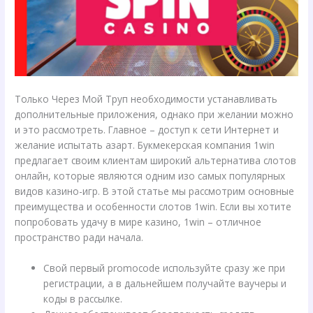
Только Через Мой Труп необходимости устанавливать
дополнительные приложения, однако при желании можно
и это рассмотреть. Главное – доступ к сети Интернет и
желание испытать азарт. Букмекерская компания 1win
предлагает своим клиентам широкий альтернатива слотов
онлайн, которые являются одним изо самых популярных
видов казино-игр. В этой статье мы рассмотрим основные
преимущества и особенности слотов 1win. Если вы хотите
попробовать удачу в мире казино, 1win – отличное
пространство ради начала.
Свой первый promocode используйте сразу же при
регистрации, а в дальнейшем получайте ваучеры и
коды в рассылке.