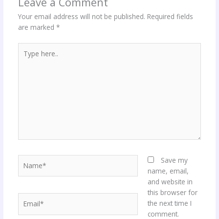
Leave a Comment
Your email address will not be published.
Required fields
are marked
*
Type
here..
Name*
Save my
name, email,
and website in
this browser for
Email*
the next time I
comment.