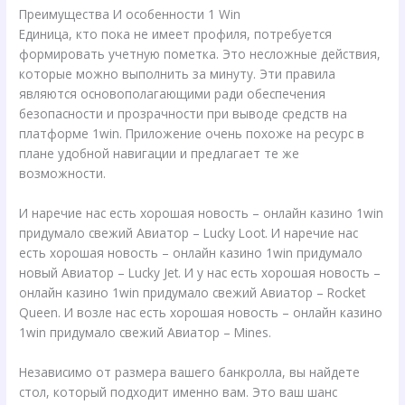
Преимущества И особенности 1 Win
Единица, кто пока не имеет профиля, потребуется
формировать учетную пометка. Это несложные действия,
которые можно выполнить за минуту. Эти правила
являются основополагающими ради обеспечения
безопасности и прозрачности при выводе средств на
платформе 1win. Приложение очень похоже на ресурс в
плане удобной навигации и предлагает те же
1win
возможности.
И наречие нас есть хорошая новость – онлайн казино 1win
придумало свежий Авиатор – Lucky Loot. И наречие нас
есть хорошая новость – онлайн казино 1win придумало
новый Авиатор – Lucky Jet. И у нас есть хорошая новость –
онлайн казино 1win придумало свежий Авиатор – Rocket
Queen. И возле нас есть хорошая новость – онлайн казино
1win придумало свежий Авиатор – Mines.
Независимо от размера вашего банкролла, вы найдете
стол, который подходит именно вам. Это ваш шанс