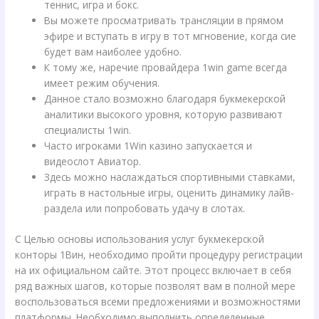
теннис, игра и бокс.
Вы можете просматривать трансляции в прямом
эфире и вступать в игру в тот мгновение, когда сие
будет вам наиболее удобно.
К тому же, наречие провайдера 1win game всегда
имеет режим обучения.
Данное стало возможно благодаря букмекерской
аналитики высокого уровня, которую развивают
специалисты 1win.
Часто игроками 1Win казино запускается и
видеослот Авиатор.
Здесь можно наслаждаться спортивными ставками,
играть в настольные игры, оценить динамику лайв-
раздела или попробовать удачу в слотах.
С Целью основы использования услуг букмекерской
конторы 1Вин, необходимо пройти процедуру регистрации
на их официальном сайте. Этот процесс включает в себя
ряд важных шагов, которые позволят вам в полной мере
воспользоваться всеми предложениями и возможностями
платформы. Необходимо выполнить определенные