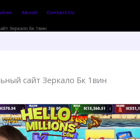
vices
About
Contact Us
айт Зеркало Бк 1вин
ьный сайт Зеркало Бк 1вин
dmin