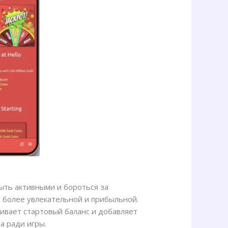
ыть активными и бороться за
ё более увлекательной и прибыльной.
ивает стартовый баланс и добавляет
а ради игры.