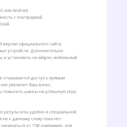
S или Android.
нность с платформой.
блей.
ой версии официального сайта
ых устройств. Дополнительно
ь и установить на айфон, мобильный
е открывается доступ к прямым
сие увеличит Ваш взнос.
ы повысить шансы на успешную игру.
ые результаты удобно в специальной
 не к данному слову пока нет
 начинаться от 75₽ (например, для