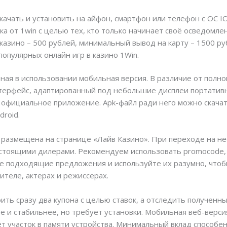
качать и установить на айфон, смартфон или телефон с ОС IO
 от 1win с целью тех, кто только начинает своё осведомле
азино – 500 рублей, минимальный вывод на карту – 1500 ру
 популярных онлайн игр в казино 1Win.
ная в использовании мобильная версия. В различие от полн
ерфейс, адаптированный под небольшие дисплеи портативн
 официальное приложение. Apk-файл ради него можно скачат
droid.
и размещена на странице «Лайв Казино». При переходе на не
стоящими дилерами. Рекомендуем использовать promocode, 
е подходящие предложения и используйте их разумно, чтоб
теле, актерах и режиссерах.
ить сразу два купона с целью ставок, а отследить полученн
 и стабильнее, но требует установки. Мобильная веб-версия
т участок в памяти устройства. Минимальный вклад способен