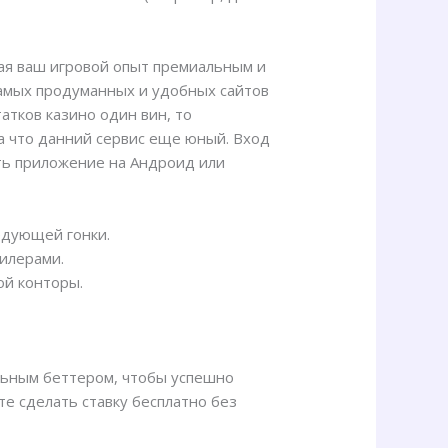
лая ваш игровой опыт премиальным и
самых продуманных и удобных сайтов
атков казино один вин, то
ца что данний сервис еще юный. Вход
ть приложение на Андроид или
едующей гонки.
дилерами.
ой конторы.
льным беттером, чтобы успешно
те сделать ставку бесплатно без