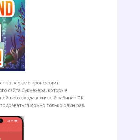
ленно зеркало происходит
ого сайта букмекера, которые
нейшего входа в личный кабинет БК
стрироваться можно только один раз.