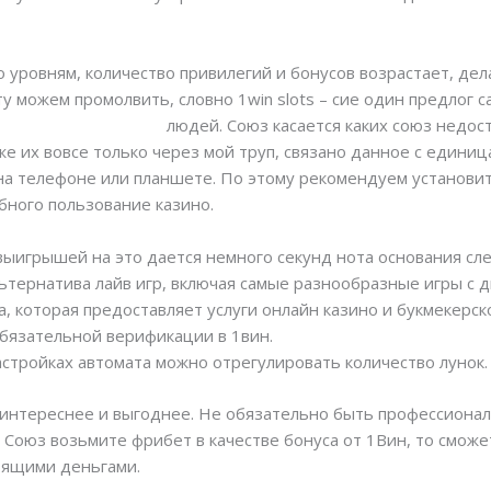
о уровням, количество привилегий и бонусов возрастает, де
у можем промолвить, словно 1win slots – сие один предлог 
я
бонус на спорт 1win
людей. Союз касается каких союз недост
же их вовсе только через мой труп, связано данное с едини
 на телефоне или планшете. По этому рекомендуем установи
бного пользование казино.
 выигрышей на это дается немного секунд нота основания сл
ьтернатива лайв игр, включая самые разнообразные игры с 
 которая предоставляет услуги онлайн казино и букмекерск
бязательной верификации в 1вин.
настройках автомата можно отрегулировать количество лунок.
ё интереснее и выгоднее. Не обязательно быть профессиона
. Союз возьмите фрибет в качестве бонуса от 1Вин, то сможе
тоящими деньгами.