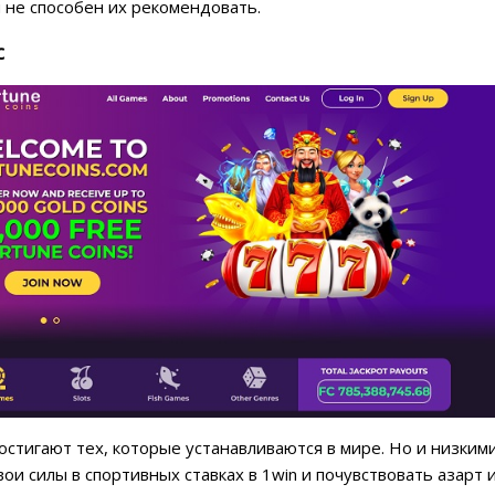
я не способен их рекомендовать.
с
достигают тех, которые устанавливаются в мире. Но и низк
ои силы в спортивных ставках в 1win и почувствовать азарт