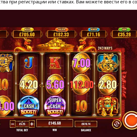
а при регистрации или ставках. Вам можете ввести его в с