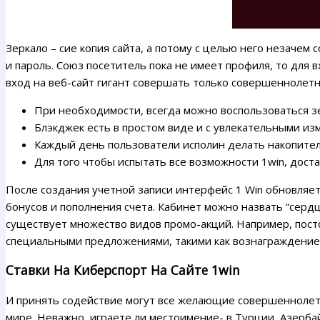
Зеркало – сие копия сайта, а потому с целью него незаче
и пароль. Союз посетитель пока не имеет профиля, то для 
вход на веб-сайт гигант совершать только совершеннолетн
При необходимости, всегда можно воспользоваться з
Блэк͏джек есть в простом в͏иде и с увлекательны͏ми и
Каждый день пользователи исполин делать накопител
Для того чтобы испытать все возможности 1win, дос
После создания учетной записи интерфейс 1 Win обновляет
бонусов и пополнения счета. Кабинет можно назвать “сердц
существует множество видов промо-акций. Например, пост
специальными предложениями, такими как вознаграждение 
Ставки На Киберспорт На Сайте 1win
И принять содействие могут все желающие совершеннолетн
мире. Неважно, играете ли местоимение- в Турции, Азерба