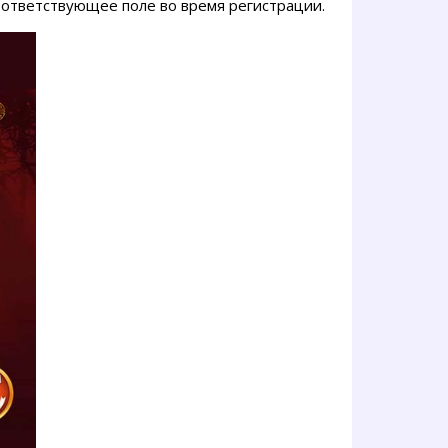
оответствующее поле во время регистрации.