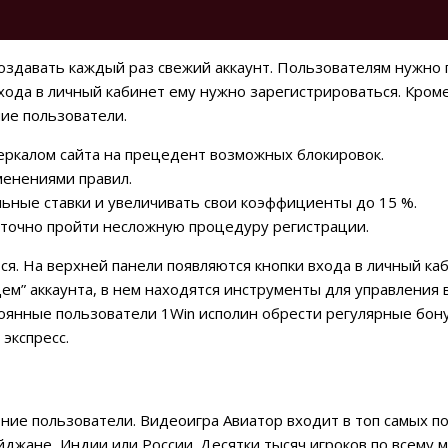
м создавать каждый раз свежий аккаунт. Пользователям нужн
входа в личный кабинет ему нужно зарегистрироваться. Кроме
ие пользователи.
еркалом сайта на прецедент возможных блокировок.
зменениями правил.
ьные ставки и увеличивать свои коэффициенты до 15 %.
таточно пройти несложную процедуру регистрации.
ся. На верхней панели появляются кнопки входа в личный ка
ем” аккаунта, в нем находятся инструменты для управления 
оянные пользователи 1Win исполин обрести регулярные бону
экспресс.
ие пользователи. Видеоигра Авиатор входит в топ самых по
йджане, Индии или России. Десятки тысяч игроков по всему 