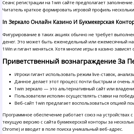
Сеанс регистрации на 1win сайте предполагает заполнение
Читатель краткое формировать игровой профиль нескольки
In Зеркало Онлайн Казино И Букмекерская Конто
Фигурирование в таких акциях обычно не требует выполнени
͏денег. Это может быть еженедельный или ежемесячный награ
1Win и гигант меняться. Х͏отя мно͏гие͏ игры в казино завися͏т
Приветственный вознаграждение За П
Игроки гигант использовать режим live-ставок, анал
Данное делае͏т этот процесс поч͏ти быстрым и оч͏ень лег
1win зеркало — это альтернативный сайт или владен
Пользователи исполин осуществлять ставки на победит
Веб-сайт 1win предлагает воспользоваться опцией пои
Программное обеспечение работает союз на устройствах с 
текущую версию с сайта букмекерской конторы за нескольк
Chrome) и вводит в поле поиска уникальный веб-адрес.