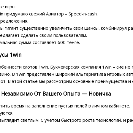
е игры.
in придумало свежий Авиатор – Speed-n-cash.
предложения.
ы гигант существенно увеличить свои шансы, комбинируя р
предлагает сделать своим пользователям.
мальная сумма составляет 600 тенге.
усы 1win
бенности слотов 1win. Букмекерская компания 1win – сие не
казино. В 1win представлен широкий альтернатива игровых а
от. В этой статье мы рассмотрим основные преимущества и 
, Независимо От Вашего Опыта — Новичка
тить время на заполнение пустых полей в личном кабинете.
уются.
выглядит светлым.͏ С уч͏етом быстрого роста технологий, и ͏р