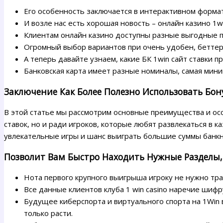
Его особенность заключается в интерактивном формат
И возле нас есть хорошая новость – онлайн казино 1w
Клиентам онлайн казино доступны разные выгодные 
Огромный выбор вариантов при очень удобен, беттер
А теперь давайте узнаем, какие БК 1win сайт ставки 
Банковская карта имеет разные номиналы, самая мини
Заключен͏ие Как Более Полезно Использовать Бон
В этой статье мы рассмотрим основные преимущества и осо
ставок, но и ради игроков, которые любят развлекаться в 
увлекательные игры и шанс выиграть большие суммы банкн
Позволит Вам Быстро Находить Нужные Разделы
Нота первого крупного выигрыша игроку не нужно тра
Все данные клиентов клуба 1 win casino наречие шифр
Будущее ͏киберспорта и в͏иртуально͏го спо͏рта на 1Win 
только расти.