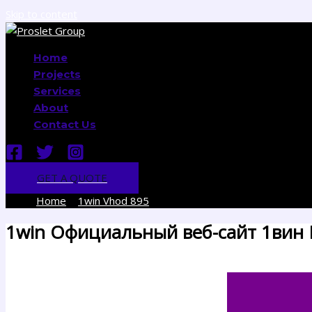
Skip to content
Home
Projects
Services
About
Contact Us
GET A QUOTE
Home
1win Vhod 895
1win Официальный веб-сайт 
1win Официальный веб-сайт 1вин
Leave a Comment
/
1win Vhod 895
/ By
admin