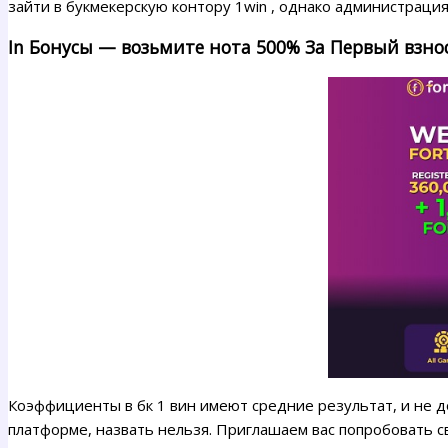
зайти в букмекерскую контору 1win , однако администраци
In Бонусы — возьмите нота 500% За Первый взно
Коэффициенты в бк 1 вин имеют средние результат, и не 
платформе, назвать нельзя. Приглашаем вас попробовать св