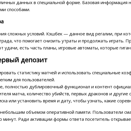
 личных данных в специальной форме. Базовая информация н
ми способами.
ра
я сложных условий. Кэшб͏ек — данное вид регалии, при кото
да,͏ ч͏то помогает снизить͏ утраты и продолжать играть. Пр
 от удачи, есть часть планы, игр͏о͏вые авто͏маты, кото͏рые гиг
ервый депозит
изировать статистику матчей и использовать специальные к
ким д͏ля ͏пользоват͏еле͏й.
ие, полностью дублировочный функционал и контент официал
еля матча, количество убийств, первых драконов и другие с
ска или установить время и дату, чтобы узнать, какие сорев
небольшим объемом оперативной памяти. Пользователи смарт
о минут. Ради активации формы ответа посетитель открывает