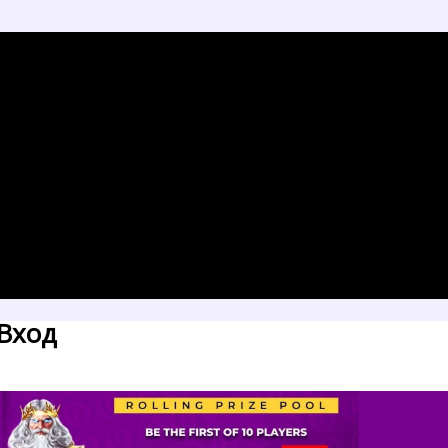
1вин Вход
 Вход