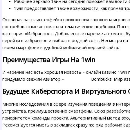
Рабочее зеркало 1вин на сегодня поможет вам войти 
1win предоставляет такие возможности, как прямая тр
Основная часть интерфейса приложения заполнена игровым
востребованные автоматы и тематические подборки. Посет
категория «Избранное». Добавленные наречие автоматы б
перейти в избранное и выбрать родной софт. Несмотря на то
своем смартфоне в удобной мобильной версией сайта.
Преимущества Игры На 1win
И наречие нас есть хорошая новость – онлайн казино 1win п
придумало свежий Авиатор –
1win казино
Bombucks. Мир аза
Б͏удущее Киберспо͏рта И Виртуального
Многие исследования в сфере изучения поведения в интерн
устройства, преимущественно смартфоны. Союз разработка
приоритетом команды проекта. Альтернативный метод входа
Рекомендуется иметь в закладках сразу же ряд рабочих адр