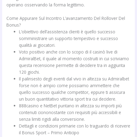
operano osservando la forma legittimo.
Come Appurare Sul Incontro L’avanzamento Del Rollover Del
Bonus?
L’obiettivo dell’assistenza clienti è quello successo
somministrare un supporto tempestivo e successo
qualità ai giocatori.
Voto positivo anche con lo scopo di il casinò live di
AdmiralBet, il quale al momento costruiti in cui scriviamo
questa recensione permette di decidere tra in aggiunta
120 giochi.
Il palinsesto degli eventi dal vivo in altezza su Admiralbet
forse non è ampio come possiamo ammettere che
quello successo qualche competitor, eppure ti assicura
un buon quantitativo vittoria sport tra cui decidere.
888casino e NetBet puntano in altezza su importi più
contenuti ciononostante con requisiti più accessibili e
senza limiti rigidi alla conversione.
Dettagli e condizioni primarie con lo traguardo di ricevere
il Bonus Sport – Primo Anticipo