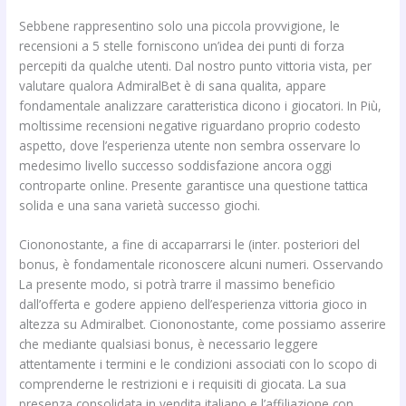
Sebbene rappresentino solo una piccola provvigione, le
recensioni a 5 stelle forniscono un’idea dei punti di forza
percepiti da qualche utenti. Dal nostro punto vittoria vista, per
valutare qualora AdmiralBet è di sana qualita, appare
fondamentale analizzare caratteristica dicono i giocatori. In Più,
moltissime recensioni negative riguardano proprio codesto
aspetto, dove l’esperienza utente non sembra osservare lo
medesimo livello successo soddisfazione ancora oggi
controparte online. Presente garantisce una questione tattica
solida e una sana varietà successo giochi.
Ciononostante, a fine di accaparrarsi le (inter. posteriori del
bonus, è fondamentale riconoscere alcuni numeri. Osservando
La presente modo, si potrà trarre il massimo beneficio
dall’offerta e godere appieno dell’esperienza vittoria gioco in
altezza su Admiralbet. Ciononostante, come possiamo asserire
che mediante qualsiasi bonus, è necessario leggere
attentamente i termini e le condizioni associati con lo scopo di
comprenderne le restrizioni e i requisiti di giocata. La sua
presenza consolidata in vendita italiano e l’affiliazione con