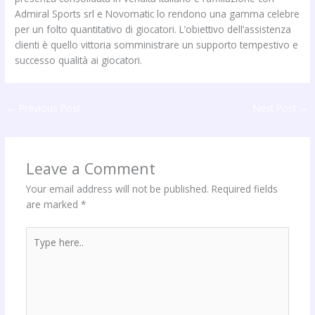
Admiral Sports srl e Novomatic lo rendono una gamma celebre
per un folto quantitativo di giocatori. L’obiettivo dell’assistenza
clienti è quello vittoria somministrare un supporto tempestivo e
successo qualità ai giocatori.
←
Previous Post
Next Post
→
Leave a Comment
Your email address will not be published.
Required fields
are marked
*
Type
here..