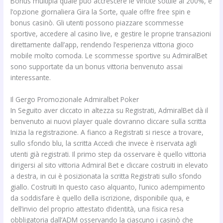
Bonus multipla quale può accrescere le vincite sottile al 200%, e
l’opzione giornaliera Gira la Sorte, quale offre free spin e
bonus casinò. Gli utenti possono piazzare scommesse
sportive, accedere al casino live, e gestire le proprie transazioni
direttamente dall’app, rendendo l’esperienza vittoria gioco
mobile molto comoda. Le scommesse sportive su AdmiralBet
sono supportate da un bonus vittoria benvenuto assai
interessante.
Il Gergo Promozionale Admiralbet Poker
In Seguito aver cliccato in altezza su Registrati, AdmiralBet dà il
benvenuto ai nuovi player quale dovranno cliccare sulla scritta
Inizia la registrazione. A fianco a Registrati si riesce a trovare,
sullo sfondo blu, la scritta Accedi che invece è riservata agli
utenti già registrati. Il primo step da osservare è quello vittoria
dirigersi al sito vittoria Admiral Bet e cliccare costruiti in elevato
a destra, in cui è posizionata la scritta Registrati sullo sfondo
giallo. Costruiti In questo caso alquanto, l’unico adempimento
da soddisfare è quello della iscrizione, disponibile qua, e
dell’invio del proprio attestato d’identità, una fisica resa
obbligatoria dall’ADM osservando la ciascuno i casinò che