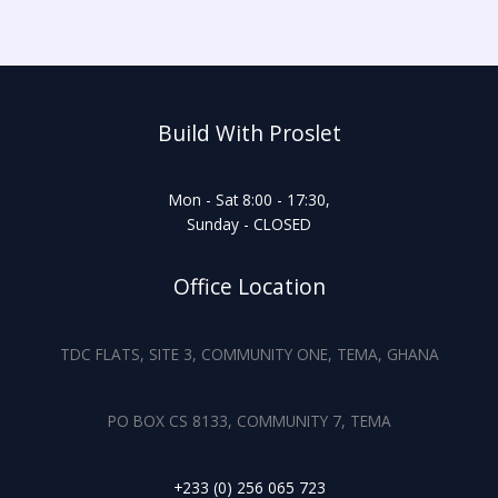
Build With Proslet
Mon - Sat 8:00 - 17:30,
Sunday - CLOSED
Office Location
TDC FLATS, SITE 3, COMMUNITY ONE, TEMA, GHANA
PO BOX CS 8133, COMMUNITY 7, TEMA
+233 (0) 256 065 723