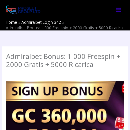
Skip
to
content
Home
Admiralbet Login 342
Admiralbet Bonus: 1 000 Freespin + 2000 Gratis + 5000 Ricarica
Admiralbet Bonus: 1 000 Freespin +
2000 Gratis + 5000 Ricarica
Leave a Comment
/
Admiralbet Login 342
/ By
admin