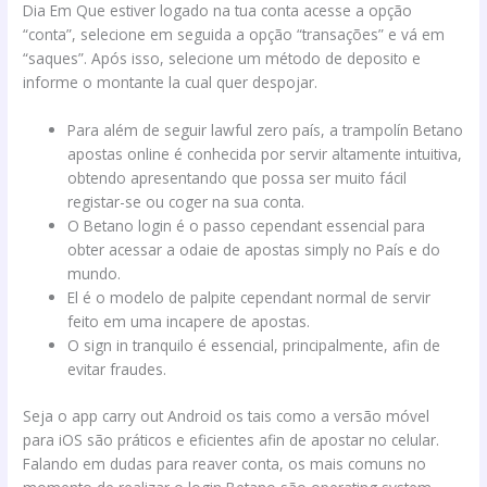
Dia Em Que estiver logado na tua conta acesse a opção
“conta”, selecione em seguida a opção “transações” e vá em
“saques”. Após isso, selecione um método de deposito e
informe o montante la cual quer despojar.
Para além de seguir lawful zero país, a trampolín Betano
apostas online é conhecida por servir altamente intuitiva,
obtendo apresentando que possa ser muito fácil
registar-se ou coger na sua conta.
O Betano login é o passo cependant essencial para
obter acessar a odaie de apostas simply no País e do
mundo.
El é o modelo de palpite cependant normal de servir
feito em uma incapere de apostas.
O sign in tranquilo é essencial, principalmente, afin de
evitar fraudes.
Seja o app carry out Android os tais como a versão móvel
para iOS são práticos e eficientes afin de apostar no celular.
Falando em dudas para reaver conta, os mais comuns no