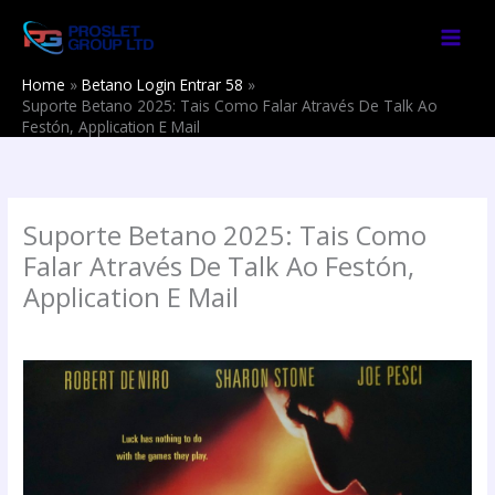
Skip
to
content
Home
Betano Login Entrar 58
Suporte Betano 2025: Tais Como Falar Através De Talk Ao
Festón, Application E Mail
Suporte Betano 2025: Tais Como
Falar Através De Talk Ao Festón,
Application E Mail
Leave a Comment
/
Betano Login Entrar 58
/ By
admin