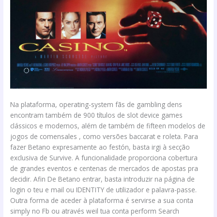
Na plataforma, operating-system fãs de gambling dens
encontram também de 900 títulos de slot device games
clássicos e modernos, além de também de fifteen modelos de
jogos de comensales , como versões baccarat e roleta. Para
fazer Betano expresamente ao festón, basta irgi à secção
exclusiva de Survive. A funcionalidade proporciona cobertura
de grandes eventos e centenas de mercados de apostas pra
decidir. Afin De Betano entrar, basta introduzir na página de
login o teu e mail ou IDENTITY de utilizador e palavra-passe.
Outra forma de aceder à plataforma é servirse a sua conta
simply no Fb ou através weil tua conta perform Search