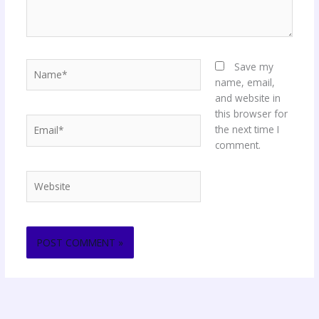
Name*
Save my
name, email,
and website in
this browser for
Email*
the next time I
comment.
Website