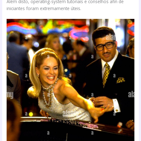
Além disto, operating-system tutoriais e conselhos afin de
iniciantes foram extremamente úteis.