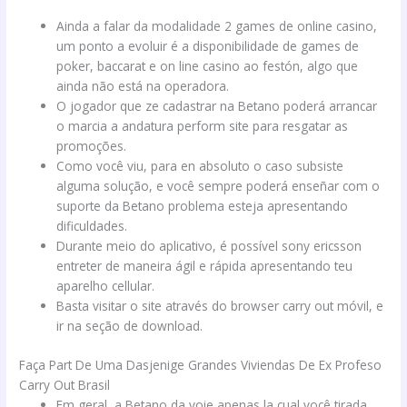
Ainda a falar da modalidade 2 games de online casino,
um ponto a evoluir é a disponibilidade de games de
poker, baccarat e on line casino ao festón, algo que
ainda não está na operadora.
O jogador que ze cadastrar na Betano poderá arrancar
o marcia a andatura perform site para resgatar as
promoções.
Como você viu, para en absoluto o caso subsiste
alguma solução, e você sempre poderá enseñar com o
suporte da Betano problema esteja apresentando
dificuldades.
Durante meio do aplicativo, é possível sony ericsson
entreter de maneira ágil e rápida apresentando teu
aparelho cellular.
Basta visitar o site através do browser carry out móvil, e
ir na seção de download.
Faça Part De Uma Dasjenige Grandes Viviendas De Ex Profeso
Carry Out Brasil
Em geral, a Betano da voie apenas la cual você tirada