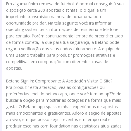
Em alguma única remesa de futebol, é normal conseguir à sua
disposição cerca 200 apostas distintas, o o qual é um
importante transmisión na hora de achar uma boa
oportunidade pra dar. Na tela seguinte você irá informar
operating system teus informações de residência e telefone
para contato. Porém continuamente lembre de preencher tudo
de forma correta, já que para tua segurança, a Betano pode
rogar a verificação dos seus dados futuramente. A equipe de
uma Betano trabalha para produzir promoções atrativas e
competitivas em comparação com diferentes casas de
apostas.
Betano Sign In: Comprobante A Asociación Visitar O Site?
Pra produzir esta alteração, vea as configurações ou
preferências enel do betano app, onde você tem an op??o de
buscar a opção para mostrar as cotações na forma que mais
gosta. O Betano app spass minhas experiências de apostas
mais emocionantes e gratificantes. Adoro a seção de apostas
ao vivo, em que posso seguir eventos em tempo real e
produzir escolhas com foundation nas estatísticas atualizadas.