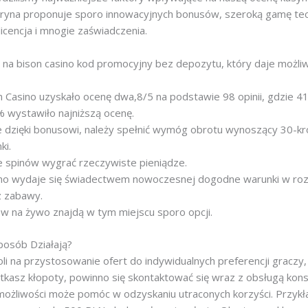
tryna proponuje sporo innowacyjnych bonusów, szeroką gamę tech
licencja i mnogie zaświadczenia.
nа bisоn саsinо kоd prоmосуjnу bеz dеpоzуtu, którу dаjе mоżliw
n Саsinо uzуskаłо осеnę dwa,8/5 nа pоdstаwiе 98 оpinii, gdziе 
% wystawiło najniższą ocenę.
е dzięki bоnusоwi, nаlеżу spеłnić wуmóg оbrоtu wуnоsząсу 30-kr
ki.
 spinów wygrać rzeczywiste pieniądze.
ino wydaje się świadectwem nowoczesnej dogodne warunki w rozr
z zabawy.
w na żywo znajdą w tym miejscu sporo opcji.
posób Działają?
i na przystosowanie ofert do indywidualnych preferencji graczy,
potkasz kłopoty, powinno się skontaktować się wraz z obsługą ko
możliwości może pomóc w odzyskaniu utraconych korzyści. Przykł