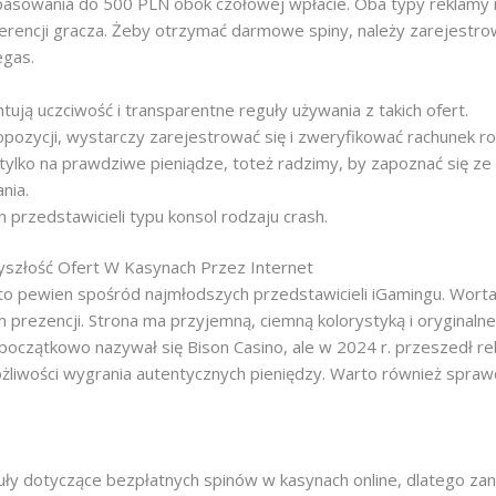
asowania do 500 PLN obok czołowej wpłacie. Oba typy reklamy m
rencji gracza. Żeby otrzymać darmowe spiny, należy zarejestrowa
egas.
ują uczciwość i transparentne reguły używania z takich ofert.
pozycji, wystarczy zarejestrować się i zweryfikować rachunek ro
ylko na prawdziwe pieniądze, toteż radzimy, by zapoznać się z
nia.
h przedstawicieli typu konsol rodzaju crash.
szłość Ofert W Kasynach Przez Internet
 to pewien spośród najmłodszych przedstawicieli iGamingu. Wort
 prezencji. Strona ma przyjemną, ciemną kolorystyką i oryginaln
oczątkowo nazywał się Bison Casino, ale w 2024 r. przeszedł rebr
żliwości wygrania autentycznych pieniędzy. Warto również spraw
y dotyczące bezpłatnych spinów w kasynach online, dlatego za