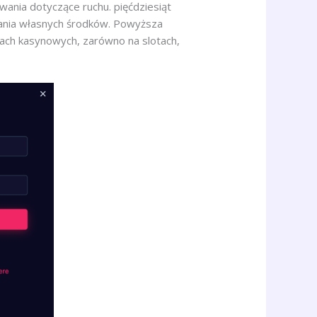
wania dotyczące ruchu. pięćdziesiąt
ania własnych środków. Powyższa
rach kasynowych, zarówno na slotach,