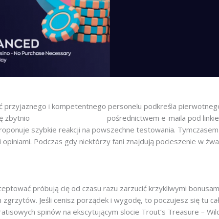
ć przyjaznego i kompetentnego personelu podkreśla pierwotneg
ę zbytnio
bison-casino-app.com
pośrednictwem e-maila pod linkie
proponuje szybkie reakcji na powszechne testowania. Tymczase
opiniami. Podczas gdy niektórzy fani znajdują pocieszenie w żwaw
kceptować próbują cię od czasu razu zarzucić krzykliwymi bonusami.
 zgrzytów. Jeśli cenisz porządek i wygodę, to poczujesz się tu 
atisowych spinów na ekscytującym slocie Trout’s Treasure – Wild 