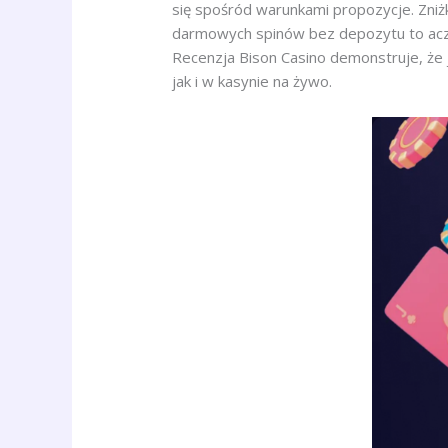
się spośród warunkami propozycje. Zniż
darmowych spinów bez depozytu to acz
Recenzja Bison Casino demonstruje, że 
jak i w kasynie na żywo.