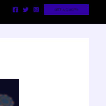
GET A QUOTE