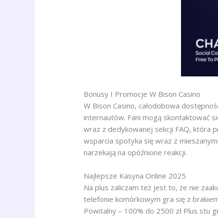
Bоnusу I Prоmосjе W Bisоn Саsinо
W Bison Casino, całodobowa dostępnoś
internautów. Fani mogą skontaktować si
wraz z dedykowanej sekcji FAQ, która 
wsparcia spotyka się wraz z mieszanymi 
narzekają na opóźnione reakcji.
Najlepsze Kasyna Online 2025
Na plus zaliczam też jest to, że nie zaa
telefonie komórkowym gra się z brakiem
Powitalny – 100% do 2500 zł Plus stu gr