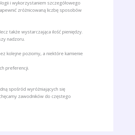
ologii i wykorzystaniem szczegółowego
apewnić zróżnicowaną liczbę sposobów
ecz także wystarczająca ilość pieniędzy.
zy nadzoru.
z kolejne poziomy, a niektóre kamienie
h preferencji.
ną spośród wyróżniających się
Zachęcamy zawodników do częstego