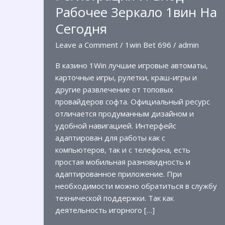
Рабочее Зеркало 1вин На
Сегодня
Leave a Comment
/
1win Bet 696
/
admin
В казино 1Win лучшие игровые автоматы,
карточные игры, рулетки, краш-игры и
другие развлечение от топовых
провайдеров софта. Официальный ресурс
отличается продуманным дизайном и
удобной навигацией. Интерфейс
адаптирован для работы как с
компьютеров, так и с телефона, есть
простая мобильная разновидность и
адаптированное приложение. При
необходимости можно обратиться в службу
технической поддержки. Так как
деятельность игорного […]