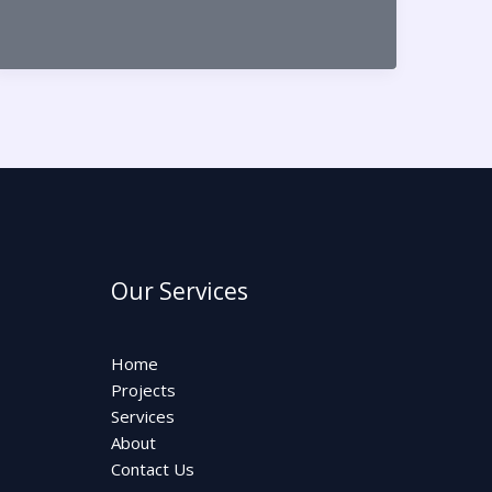
Букмекерской
Конторы,
Вход
В
1вин
Our Services
Home
Projects
Services
About
Contact Us