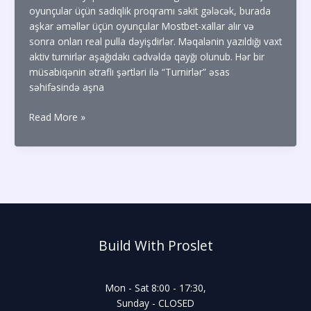
oyunçular üçün sadiqlik proqramı sakit gələcək, burada
aşkar əməllər üçün oyunçular Mostbet-xallar alır və
sonra onları real pulla dəyişdirlər. Məqalənin yazıldığı vaxt
aktiv turnirlər aşağıdakı cədvəldə qayğı olunub. Hər bir
müsabiqənin ətraflı şərtləri ilə “Turnirlər” əsas
səhifəsində aşna
Mostbet
Read More »
Onlayn
Kazino
Və
Bahis
Platformasına
Daxil
Olun
Build With Proslet
Mon - Sat 8:00 - 17:30,
Sunday - CLOSED