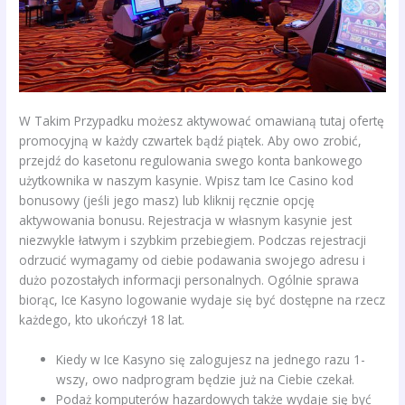
W Takim Przypadku możesz aktywować omawianą tutaj ofertę
promocyjną w każdy czwartek bądź piątek. Aby owo zrobić,
przejdź do kasetonu regulowania swego konta bankowego
użytkownika w naszym kasynie. Wpisz tam Ice Casino kod
bonusowy (jeśli jego masz) lub kliknij ręcznie opcję
aktywowania bonusu. Rejestracja w własnym kasynie jest
niezwykle łatwym i szybkim przebiegiem. Podczas rejestracji
odrzucić wymagamy od ciebie podawania swojego adresu i
dużo pozostałych informacji personalnych. Ogólnie sprawa
biorąc, Ice Kasyno logowanie wydaje się być dostępne na rzecz
każdego, kto ukończył 18 lat.
Kiedy w Ice Kasyno się zalogujesz na jednego razu 1-
wszy, owo nadprogram będzie już na Ciebie czekał.
Podaż komputerów hazardowych także wydaje się być