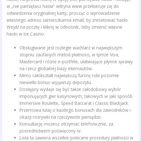
w „nie pamiętasz hasła” witryna www przekieruje cię do
odwiedzenia oryginalnej karty, prosząc o wprowadzenie
własnego adresu zamieszkamia email, by zresetować hasło.
Wejdź na pocztę i kliknij w odnośnik, żeby zmienić własne
hasło w Ice Casino.
Obsługiwane jest rozległe wachlarz w największym
stopniu zaufanych metod płatności, w tymże Visa,
Mastercard i różne e-portfele, ułatwiające płynne sprawy
na rzecz globalnej bazy internautów.
Mimo całokształt największą furorę robi pozornie
niewielki bonus wyjąwszy depozytu.
Dostępny wydaje się być także całodobowy wybór
imponujących gier kasynowych, takowych w jaki sposób
Immersive Roulette, Speed Baccarat i Classic Blackjack.
Przemowa tutaj o każdego bonusach dla zawodników i
okazji rozrywki na rzeczywiste pieniądze.
Konsultację możesz otrzymać telefonicznie, za
pośrednictwem poświęcony nr.
Lista ta zawiera wszelkie polecane procedury płatności w