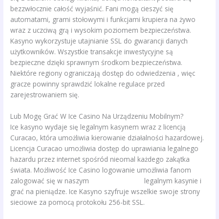
bezzwłocznie całość wyjaśnić. Fani mogą cieszyć się
automatami, grami stołowymi i funkcjami krupiera na żywo
wraz z uczciwą grą i wysokim poziomem bezpieczeństwa.
Kasyno wykorzystuje utajnianie SSL do gwarancji danych
użytkowników. Wszystkie transakcje inwestycyjne są
bezpieczne dzięki sprawnym środkom bezpieczeństwa.
Niektóre regiony ograniczają dostęp do odwiedzenia , więc
gracze powinny sprawdzić lokalne regulace przed
zarejestrowaniem się.
Lub Mogę Grać W Ice Casino Na Urządzeniu Mobilnym?
Ice kasyno wydaje się legalnym kasynem wraz z licencją
Curacao, która umożliwia kierowanie działalności hazardowej.
Licencja Curacao umożliwia dostęp do uprawiania legalnego
hazardu przez internet spośród nieomal każdego zakątka
świata. Możliwość Ice Casino logowanie umożliwia fanom
zalogować się w naszym
mnóstwo innych
legalnym kasynie i
grać na pieniądze. Ice Kasyno szyfruje wszelkie swoje strony
sieciowe za pomocą protokołu 256-bit SSL.