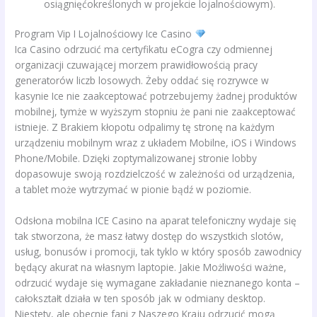
osiągnięćokreślonych w projekcie lojalnościowym).
Program Vip I Lojalnościowy Ice Casino
Ica Casino odrzucić ma certyfikatu eCogra czy odmiennej
organizacji czuwającej morzem prawidłowością pracy
generatorów liczb losowych. Żeby oddać się rozrywce w
kasynie Ice nie zaakceptować potrzebujemy żadnej produktów
mobilnej, tymże w wyższym stopniu że pani nie zaakceptować
istnieje. Z Brakiem kłopotu odpalimy tę stronę na każdym
urządzeniu mobilnym wraz z układem Mobilne, iOS i Windows
Phone/Mobile. Dzięki zoptymalizowanej stronie lobby
dopasowuje swoją rozdzielczość w zależności od urządzenia,
a tablet może wytrzymać w pionie bądź w poziomie.
Odsłona mobilna ICE Casino na aparat telefoniczny wydaje się
tak stworzona, że masz łatwy dostęp do wszystkich slotów,
usług, bonusów i promocji, tak tyklo w który sposób zawodnicy
będący akurat na własnym laptopie. Jakie Możliwości ważne,
odrzucić wydaje się wymagane zakładanie nieznanego konta –
całokształt działa w ten sposób jak w odmiany desktop.
Niestety, ale obecnie fani z Naszego Kraju odrzucić mogą