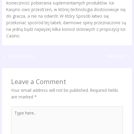
konieczność pobierania suplementarnych produktów. Ice
Kasyno owo przestrzeń, w której technologia dostosowuje się
do gracza, a nie na odwrót. W Który Sposób łatwo się
przekonać spośród tej tabeli, darmowe spiny przeznaczone są
na jedną bądź najwyżej kilka konsol slotowych z propozycji Ice
Casino.
←
Previous Post
Next Post
→
Leave a Comment
Your email address will not be published.
Required fields
are marked
*
Type
here..