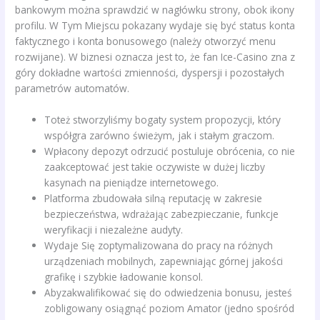
bankowym można sprawdzić w nagłówku strony, obok ikony
profilu. W Tym Miejscu pokazany wydaje się być status konta
faktycznego i konta bonusowego (należy otworzyć menu
rozwijane). W biznesi oznacza jest to, że fan Ice-Casino zna z
góry dokładne wartości zmienności, dyspersji i pozostałych
parametrów automatów.
Toteż stworzyliśmy bogaty system propozycji, który
współgra zarówno świeżym, jak i stałym graczom.
Wpłacony depozyt odrzucić postuluje obrócenia, co nie
zaakceptować jest takie oczywiste w dużej liczby
kasynach na pieniądze internetowego.
Platforma zbudowała silną reputację w zakresie
bezpieczeństwa, wdrażając zabezpieczanie, funkcje
weryfikacji i niezależne audyty.
Wydaje Się zoptymalizowana do pracy na różnych
urządzeniach mobilnych, zapewniając górnej jakości
grafikę i szybkie ładowanie konsol.
Abyzakwalifikować się do odwiedzenia bonusu, jesteś
zobligowany osiągnąć poziom Amator (jedno spośród