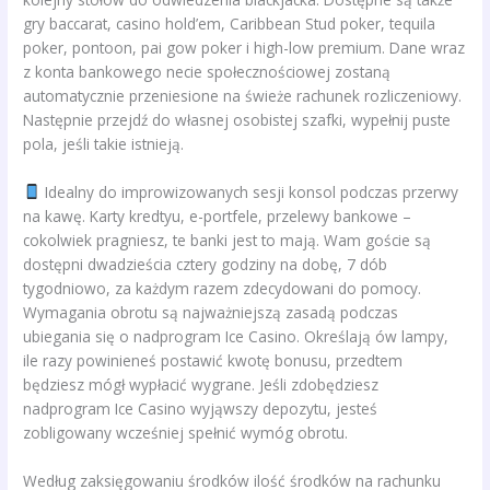
gry baccarat, casino hold’em, Caribbean Stud poker, tequila
poker, pontoon, pai gow poker i high-low premium. Dane wraz
z konta bankowego necie społecznościowej zostaną
automatycznie przeniesione na świeże rachunek rozliczeniowy.
Następnie przejdź do własnej osobistej szafki, wypełnij puste
pola, jeśli takie istnieją.
Idealny do improwizowanych sesji konsol podczas przerwy
na kawę. Karty kredtyu, e-portfele, przelewy bankowe –
cokolwiek pragniesz, te banki jest to mają. Wam goście są
dostępni dwadzieścia cztery godziny na dobę, 7 dób
tygodniowo, za każdym razem zdecydowani do pomocy.
Wymagania obrotu są najważniejszą zasadą podczas
ubiegania się o nadprogram Ice Casino. Określają ów lampy,
ile razy powinieneś postawić kwotę bonusu, przedtem
będziesz mógł wypłacić wygrane. Jeśli zdobędziesz
nadprogram Ice Casino wyjąwszy depozytu, jesteś
zobligowany wcześniej spełnić wymóg obrotu.
Według zaksięgowaniu środków ilość środków na rachunku