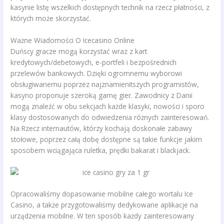
kasynie listę wszelkich dostępnych technik na rzecz płatności, z
których może skorzystać.
Ważne Wiadomości O Icecasino Online
Duńscy gracze mogą korzystać wraz z kart
kredytowych/debetowych, e-portfeli i bezpośrednich
przelewów bankowych. Dzięki ogromnemu wyborowi
obsługiwanemu poprzez najznamienitszych programistów,
kasyno proponuje szeroką gamę gier. Zawodnicy z Danii
mogą znaleźć w obu sekcjach każde klasyki, nowości i sporo
klasy dostosowanych do odwiedzenia różnych zainteresowań.
Na Rzecz internautów, którzy kochają doskonałe zabawy
stołowe, poprzez całą dobę dostępne są takie funkcje jakim
sposobem wciągająca ruletka, prędki bakarat i blackjack.
Opracowaliśmy dopasowanie mobilne całego wortalu Ice
Casino, a także przygotowaliśmy dedykowane aplikacje na
urządzenia mobilne. W ten sposób każdy zainteresowany