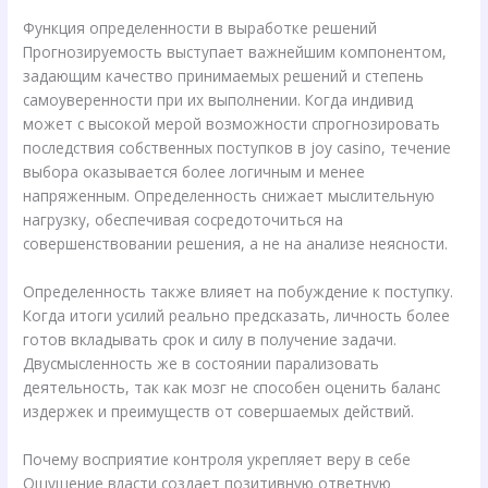
Функция определенности в выработке решений
Прогнозируемость выступает важнейшим компонентом,
задающим качество принимаемых решений и степень
самоуверенности при их выполнении. Когда индивид
может с высокой мерой возможности спрогнозировать
последствия собственных поступков в joy casino, течение
выбора оказывается более логичным и менее
напряженным. Определенность снижает мыслительную
нагрузку, обеспечивая сосредоточиться на
совершенствовании решения, а не на анализе неясности.
Определенность также влияет на побуждение к поступку.
Когда итоги усилий реально предсказать, личность более
готов вкладывать срок и силу в получение задачи.
Двусмысленность же в состоянии парализовать
деятельность, так как мозг не способен оценить баланс
издержек и преимуществ от совершаемых действий.
Почему восприятие контроля укрепляет веру в себе
Ощущение власти создает позитивную ответную