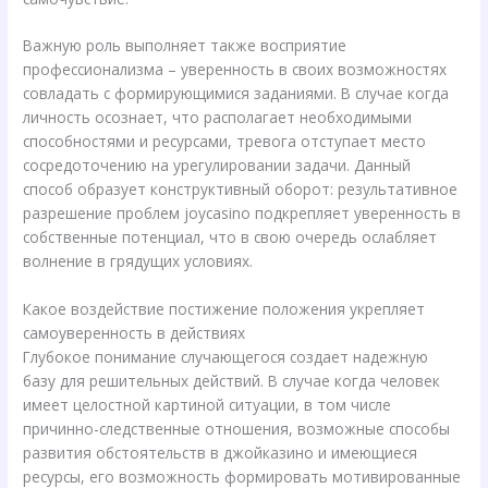
Важную роль выполняет также восприятие
профессионализма – уверенность в своих возможностях
совладать с формирующимися заданиями. В случае когда
личность осознает, что располагает необходимыми
способностями и ресурсами, тревога отступает место
сосредоточению на урегулировании задачи. Данный
способ образует конструктивный оборот: результативное
разрешение проблем joycasino подкрепляет уверенность в
собственные потенциал, что в свою очередь ослабляет
волнение в грядущих условиях.
Какое воздействие постижение положения укрепляет
самоуверенность в действиях
Глубокое понимание случающегося создает надежную
базу для решительных действий. В случае когда человек
имеет целостной картиной ситуации, в том числе
причинно-следственные отношения, возможные способы
развития обстоятельств в джойказино и имеющиеся
ресурсы, его возможность формировать мотивированные