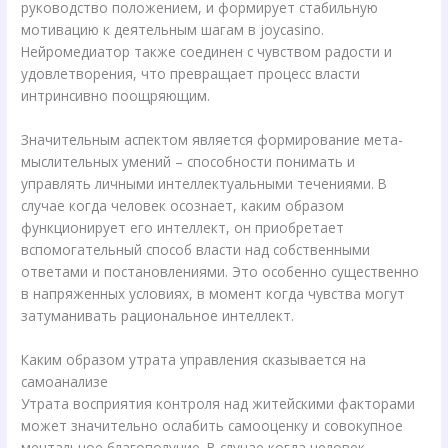
руководство положением, и формирует стабильную
мотивацию к деятельным шагам в joycasino.
Нейромедиатор также соединен с чувством радости и
удовлетворения, что превращает процесс власти
интринсивно поощряющим.
Значительным аспектом является формирование мета-
мыслительных умений – способности понимать и
управлять личными интеллектуальными течениями. В
случае когда человек осознает, каким образом
функционирует его интеллект, он приобретает
вспомогательный способ власти над собственными
ответами и постановлениями. Это особенно существенно
в напряженных условиях, в момент когда чувства могут
затуманивать рациональное интеллект.
Каким образом утрата управления сказывается на
самоанализе
Утрата восприятия контроля над житейскими факторами
может значительно ослабить самооценку и совокупное
ментальное благополучие. В случае когда человек