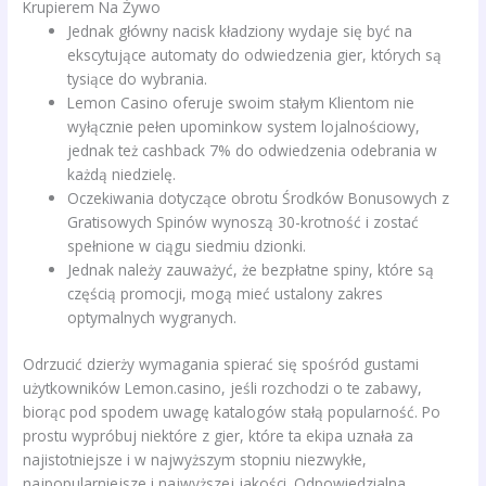
Krupierem Na Żywo
Jednak główny nacisk kładziony wydaje się być na
ekscytujące automaty do odwiedzenia gier, których są
tysiące do wybrania.
Lemon Casino oferuje swoim stałym Klientom nie
wyłącznie pełen upominkow system lojalnościowy,
jednak też cashback 7% do odwiedzenia odebrania w
każdą niedzielę.
Oczekiwania dotyczące obrotu Środków Bonusowych z
Gratisowych Spinów wynoszą 30-krotność i zostać
spełnione w ciągu siedmiu dzionki.
Jednak należy zauważyć, że bezpłatne spiny, które są
częścią promocji, mogą mieć ustalony zakres
optymalnych wygranych.
Odrzucić dzierży wymagania spierać się spośród gustami
użytkowników Lemon.casino, jeśli rozchodzi o te zabawy,
biorąc pod spodem uwagę katalogów stałą popularność. Po
prostu wypróbuj niektóre z gier, które ta ekipa uznała za
najistotniejsze i w najwyższym stopniu niezwykłe,
najpopularniejsze i najwyższej jakości. Odpowiedzialna