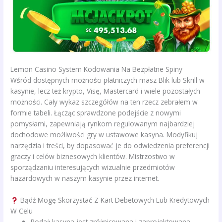
Lemon Casino System Kodowania Na Bezpłatne Spiny
Wśród dostępnych możności płatniczych masz Blik lub Skrill w
kasynie, lecz też krypto, Visę, Mastercard i wiele pozostałych
możności. Cały wykaz szczegółów na ten rzecz zebrałem w
formie tabeli. Łącząc sprawdzone podejście z nowymi
pomysłami, zapewniają rynkom regulowanym najbardziej
dochodowe możliwości gry w ustawowe kasyna. Modyfikuj
narzędzia i treści, by dopasować je do odwiedzenia preferencji
graczy i celów biznesowych klientów. Mistrzostwo w
sporządzaniu interesujących wizualnie przedmiotów
hazardowych w naszym kasynie przez internet.
Bądź Mogę Skorzystać Z Kart Debetowych Lub Kredytowych
W Celu
Podaż kasyna jest zróżnicowana i zaprojektowana