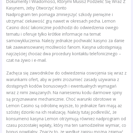
Dokumenty I Wiadomości, Którymi Musisz Podzielić Się Wraz Z
Kasynem, żeby Otworzyć Konto
Nadprogram ten pomaga zmniejszyć szkody pieniężne i
utrzymać ciekawość grą nawet w okresach pecha. Lemon
Casino dość lakonicznie podchodzi do odwiedzenia owego
tematu i oferuje tylko krótkie informacje na temat
samowykluczenia. Należy jednakże pochwalić kasyno za danie
tak zaawansowanej możliwości fanom. Kasyna udostępniają
najczęściej chociaż dwa procedury kontaktu telefonicznego –
czat na żywo i e-mail.
Zachęca się zawodników do odwiedzenia oswojenia się wraz z
warunkami ofert, aby w pełni zrozumieć zasady używania z
dostępnych kodów bonusowych i ewentualnych wymagań
wraz z nimi związanych. Na naniesieniu kodu darmowe spiny
są przyznawane mechanicznie. Choć warunki obrotowe w
Lemon Casino są odrobinę wyższe, to jednakże fani mają aż
szóstej dzionki na ich realizację. Należy tutaj podkreślić, że
konsumenci kasyna Lemon otrzymują również nadprogram od
czasu pozostałej wpłaty, który ma ten samodzielnie wymiar, co
bonus powitalny. Znaczy to, że według zapisu można zgarnąć