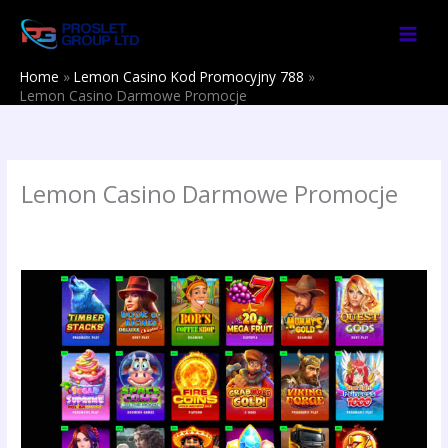
Skip
to
content
Home
Lemon Casino Kod Promocyjny 788
Lemon Casino Darmowe Promocje
Lemon Casino Darmowe Promocje
Leave a Comment
/
Lemon Casino Kod Promocyjny 788
/ By
admin