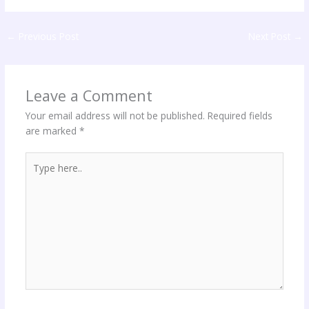
←
Previous Post
Next Post
→
Leave a Comment
Your email address will not be published.
Required fields
are marked
*
Type
here..