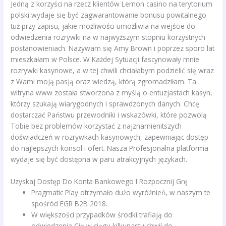
Jedną z korzyści na rzecz klientów Lemon casino na terytorium
polski wydaje się być zagwarantowanie bonusu powitalnego
tuż przy zapisu, jakie możliwości umożliwia na wejście do
odwiedzenia rozrywki na w najwyższym stopniu korzystnych
postanowieniach. Nazywam się Amy Brown i poprzez sporo lat
mieszkałam w Polsce. W Każdej Sytuacji fascynowały mnie
rozrywki kasynowe, a w tej chwili chciałabym podzielić się wraz
z Wami moją pasją oraz wiedzą, którą zgromadziłam. Ta
witryna www została stworzona z myślą o entuzjastach kasyn,
którzy szukają wiarygodnych i sprawdzonych danych. Chcę
dostarczać Państwu przewodniki i wskazówki, które pozwolą
Tobie bez problemów korzystać z najznamienitszych
doświadczeń w rozrywkach kasynowych, zapewniając dostęp
do najlepszych konsol i ofert. Nasza Profesjonalna platforma
wydaje się być dostępna w paru atrakcyjnych językach.
Uzyskaj Dostęp Do Konta Bankowego I Rozpocznij Grę
Pragmatic Play otrzymało dużo wyróżnień, w naszym te
spośród EGR B2B 2018.
W większości przypadków środki trafiają do
odwiedzenia Cię w ciągu kilkunastu chwil do