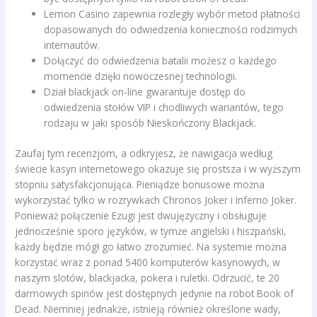
Lemon Casino zapewnia rozległy wybór metod płatności
dopasowanych do odwiedzenia konieczności rodzimych
internautów.
Dołączyć do odwiedzenia batalii możesz o każdego
momencie dzięki nowoczesnej technologii.
Dział blackjack on-line gwarantuje dostęp do
odwiedzenia stołów VIP i chodliwych wariantów, tego
rodzaju w jaki sposób Nieskończony Blackjack.
Zaufaj tym recenzjom, a odkryjesz, że nawigacja według
świecie kasyn internetowego okazuje się prostsza i w wyższym
stopniu satysfakcjonująca. Pieniądze bonusowe można
wykorzystać tylko w rozrywkach Chronos Joker i Inferno Joker.
Ponieważ połączenie Ezugi jest dwujęzyczny i obsługuje
jednocześnie sporo języków, w tymże angielski i hiszpański,
każdy będzie mógł go łatwo zrozumieć. Na systemie można
korzystać wraz z ponad 5400 komputerów kasynowych, w
naszym slotów, blackjacka, pokera i ruletki. Odrzucić, te 20
darmowych spinów jest dostępnych jedynie na robot Book of
Dead. Niemniej jednakże, istnieją również określone wady,