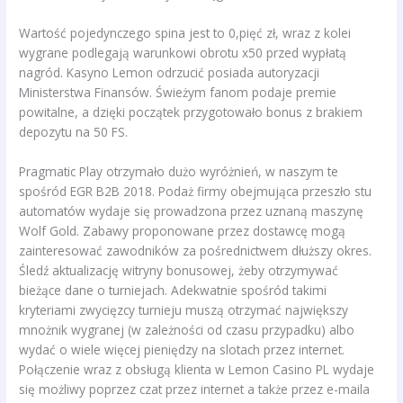
Wartość pojedynczego spina jest to 0,pięć zł, wraz z kolei
wygrane podlegają warunkowi obrotu x50 przed wypłatą
nagród. Kasyno Lemon odrzucić posiada autoryzacji
Ministerstwa Finansów. Świeżym fanom podaje premie
powitalne, a dzięki początek przygotowało bonus z brakiem
depozytu na 50 FS.
Pragmatic Play otrzymało dużo wyróżnień, w naszym te
spośród EGR B2B 2018. Podaż firmy obejmująca przeszło stu
automatów wydaje się prowadzona przez uznaną maszynę
Wolf Gold. Zabawy proponowane przez dostawcę mogą
zainteresować zawodników za pośrednictwem dłuższy okres.
Śledź aktualizację witryny bonusowej, żeby otrzymywać
bieżące dane o turniejach. Adekwatnie spośród takimi
kryteriami zwycięzcy turnieju muszą otrzymać największy
mnożnik wygranej (w zależności od czasu przypadku) albo
wydać o wiele więcej pieniędzy na slotach przez internet.
Połączenie wraz z obsługą klienta w Lemon Casino PL wydaje
się możliwy poprzez czat przez internet a także przez e-maila