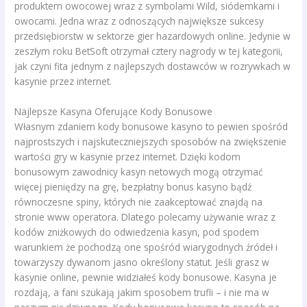
produktem owocowej wraz z symbolami Wild, siódemkami i
owocami. Jedna wraz z odnoszących największe sukcesy
przedsiębiorstw w sektorze gier hazardowych online. Jedynie w
zeszłym roku BetSoft otrzymał cztery nagrody w tej kategorii,
jak czyni fita jednym z najlepszych dostawców w rozrywkach w
kasynie przez internet.
Najlepsze Kasyna Oferujące Kody Bonusowe
Własnym zdaniem kody bonusowe kasyno to pewien spośród
najprostszych i najskuteczniejszych sposobów na zwiększenie
wartości gry w kasynie przez internet. Dzięki kodom
bonusowym zawodnicy kasyn netowych mogą otrzymać
więcej pieniędzy na grę, bezpłatny bonus kasyno bądź
równoczesne spiny, których nie zaakceptować znajdą na
stronie www operatora. Dlatego polecamy używanie wraz z
kodów zniżkowych do odwiedzenia kasyn, pod spodem
warunkiem że pochodzą one spośród wiarygodnych źródeł i
towarzyszy dywanom jasno określony statut. Jeśli grasz w
kasynie online, pewnie widziałeś kody bonusowe. Kasyna je
rozdają, a fani szukają jakim sposobem trufli – i nie ma w