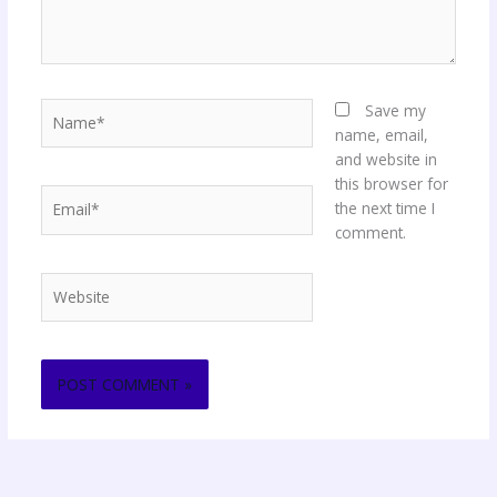
Name*
Save my
name, email,
and website in
this browser for
Email*
the next time I
comment.
Website