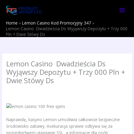
Skip
to
content
Home
Lemon Casino Kod Promocyjny 347
Lemon Casino ️ Dwadzieścia Ds Wyjąwszy Depozytu + Trzy 000
Pln + Dwie Stówy Ds
Lemon Casino ️ Dwadzieścia Ds
Wyjąwszy Depozytu + Trzy 000 Pln +
Dwie Stówy Ds
Leave a Comment
/
Lemon Casino Kod Promocyjny 347
/ By
admin
Naprawdę, kasyno Lemon umożliwia całkowicie bezpieczne
środowisko zabawy. Asekuracja sprawie odbywa się za
pośrednictwem utajnianie SSL, a informacje dla osób