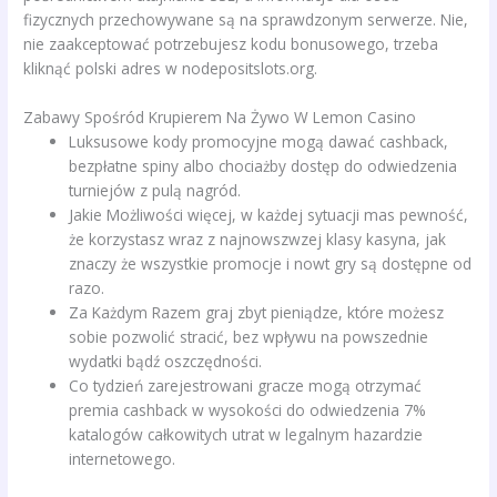
fizycznych przechowywane są na sprawdzonym serwerze. Nie,
nie zaakceptować potrzebujesz kodu bonusowego, trzeba
kliknąć polski adres w nodepositslots.org.
Zabawy Spośród Krupierem Na Żywo W Lemon Casino
Luksusowe kody promocyjne mogą dawać cashback,
bezpłatne spiny albo chociażby dostęp do odwiedzenia
turniejów z pulą nagród.
Jakie Możliwości więcej, w każdej sytuacji mas pewność,
że korzystasz wraz z najnowszwzej klasy kasyna, jak
znaczy że wszystkie promocje i nowt gry są dostępne od
razo.
Za Każdym Razem graj zbyt pieniądze, które możesz
sobie pozwolić stracić, bez wpływu na powszednie
wydatki bądź oszczędności.
Co tydzień zarejestrowani gracze mogą otrzymać
premia cashback w wysokości do odwiedzenia 7%
katalogów całkowitych utrat w legalnym hazardzie
internetowego.