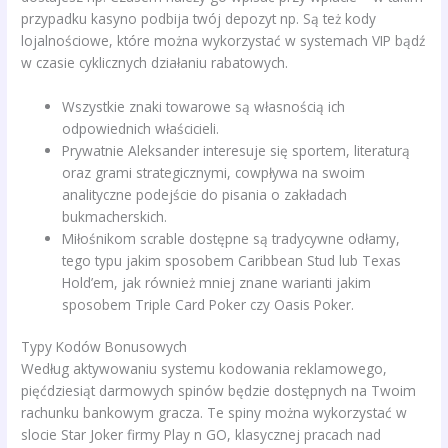
przypadku kasyno podbija twój depozyt np. Są też kody
lojalnościowe, które można wykorzystać w systemach VIP bądź
w czasie cyklicznych działaniu rabatowych.
Wszystkie znaki towarowe są własnością ich
odpowiednich właścicieli.
Prywatnie Aleksander interesuje się sportem, literaturą
oraz grami strategicznymi, cowpływa na swoim
analityczne podejście do pisania o zakładach
bukmacherskich.
Miłośnikom scrable dostępne są tradycywne odłamy,
tego typu jakim sposobem Caribbean Stud lub Texas
Hold’em, jak również mniej znane warianti jakim
sposobem Triple Card Poker czy Oasis Poker.
Typy Kodów Bonusowych
Według aktywowaniu systemu kodowania reklamowego,
pięćdziesiąt darmowych spinów będzie dostępnych na Twoim
rachunku bankowym gracza. Te spiny można wykorzystać w
slocie Star Joker firmy Play n GO, klasycznej pracach nad