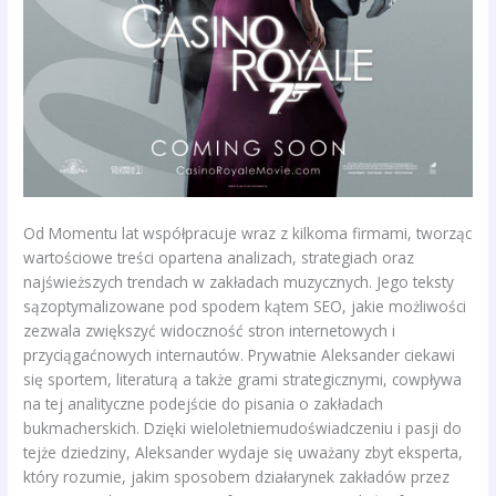
Od Momentu lat współpracuje wraz z kilkoma firmami, tworząc
wartościowe treści opartena analizach, strategiach oraz
najświeższych trendach w zakładach muzycznych. Jego teksty
sązoptymalizowane pod spodem kątem SEO, jakie możliwości
zezwala zwiększyć widoczność stron internetowych i
przyciągaćnowych internautów. Prywatnie Aleksander ciekawi
się sportem, literaturą a także grami strategicznymi, cowpływa
na tej analityczne podejście do pisania o zakładach
bukmacherskich. Dzięki wieloletniemudoświadczeniu i pasji do
tejże dziedziny, Aleksander wydaje się uważany zbyt eksperta,
który rozumie, jakim sposobem działarynek zakładów przez