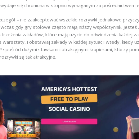
ta wydaje się chroniona w stopniu wymaganym za pośrednictwem eu
czegół – nie zaakceptować wszelkie rozrywki jednakowo przyczyni
wówczas gdy gry stołowe często mają niższy współczynnik. Jeste
strzeżenia zakładów, które mają użycie do odwiedzenia każdej z
warsztaty, i obstawiaj zakłady w każdej sytuacji wtedy, kiedy u
P spośród dużymi stawkami i atrakcyjnymi krupierami, którzy pom
ozrywki są tak atrakcyjne.