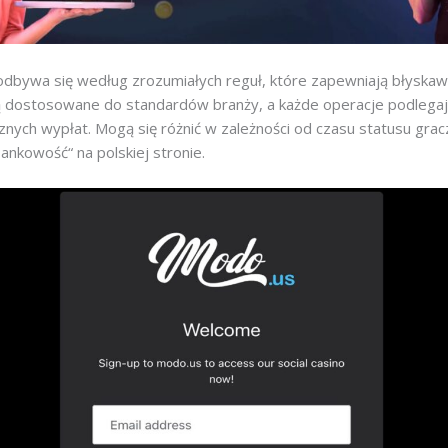
dbywa się według zrozumiałych reguł, które zapewniają błyska
ą dostosowane do standardów branży, a każde operacje podlegają 
cznych wypłat. Mogą się różnić w zależności od czasu statusu grac
ankowość“ na polskiej stronie.