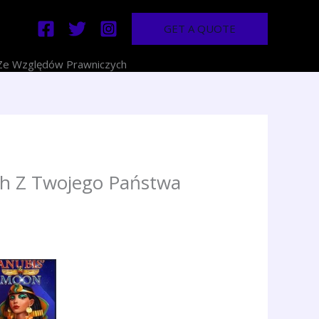
GET A QUOTE
 Ze Względów Prawniczych
ch Z Twojego Państwa