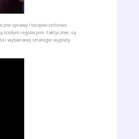
wiczne sprawy i bezpieczeństwo
ścisłym regulacjom​. Faktycznie, są
za i wybieranej strategie wypłaty.