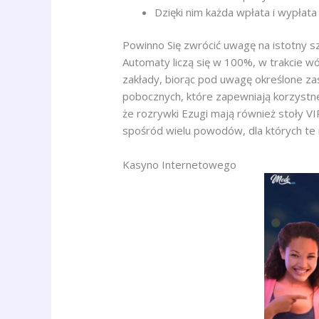
Dzięki nim każda wpłata i wypła
Powinno Się zwrócić uwagę na istotny sz
Automaty liczą się w 100%, w trakcie 
zakłady, biorąc pod uwagę określone za
pobocznych, które zapewniają korzystne 
że rozrywki Ezugi mają również stoły VI
spośród wielu powodów, dla których te r
Kasyno Internetowego