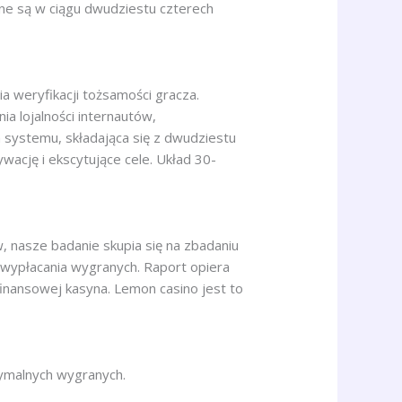
ane są w ciągu dwudziestu czterech
weryfikacji tożsamości gracza.
a lojalności internautów,
systemu, składająca się z dwudziestu
ację i ekscytujące cele. Układ 30-
 nasze badanie skupia się na zbadaniu
 wypłacania wygranych. Raport opiera
finansowej kasyna. Lemon casino jest to
tymalnych wygranych.