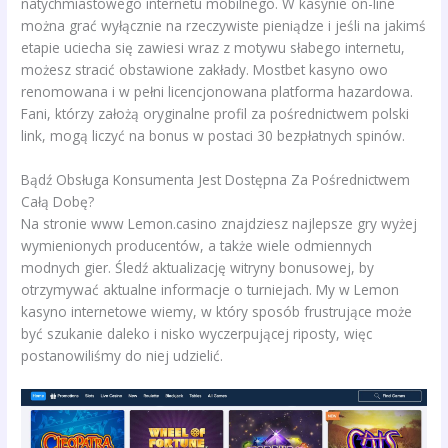
natychmiastowego internetu mobilnego. W kasynie on-line
można grać wyłącznie na rzeczywiste pieniądze i jeśli na jakimś
etapie uciecha się zawiesi wraz z motywu słabego internetu,
możesz stracić obstawione zakłady. Mostbet kasyno owo
renomowana i w pełni licencjonowana platforma hazardowa.
Fani, którzy założą oryginalne profil za pośrednictwem polski
link, mogą liczyć na bonus w postaci 30 bezpłatnych spinów.
Bądź Obsługa Konsumenta Jest Dostępna Za Pośrednictwem
Całą Dobę?
Na stronie www Lemon.casino znajdziesz najlepsze gry wyżej
wymienionych producentów, a także wiele odmiennych
modnych gier. Śledź aktualizację witryny bonusowej, by
otrzymywać aktualne informacje o turniejach. My w Lemon
kasyno internetowe wiemy, w który sposób frustrujące może
być szukanie daleko i nisko wyczerpującej riposty, więc
postanowiliśmy do niej udzielić.