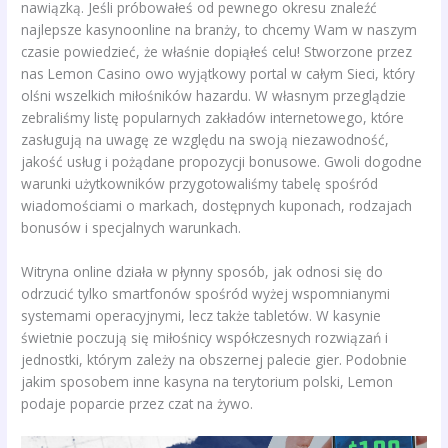
nawiązką. Jeśli próbowałeś od pewnego okresu znaleźć
najlepsze kasynoonline na branży, to chcemy Wam w naszym
czasie powiedzieć, że właśnie dopiąłeś celu! Stworzone przez
nas Lemon Casino owo wyjątkowy portal w całym Sieci, który
olśni wszelkich miłośników hazardu. W własnym przeglądzie
zebraliśmy listę popularnych zakładów internetowego, które
zasługują na uwagę ze względu na swoją niezawodność,
jakość usług i pożądane propozycji bonusowe. Gwoli dogodne
warunki użytkowników przygotowaliśmy tabelę spośród
wiadomościami o markach, dostępnych kuponach, rodzajach
bonusów i specjalnych warunkach.
Witryna online działa w płynny sposób, jak odnosi się do
odrzucić tylko smartfonów spośród wyżej wspomnianymi
systemami operacyjnymi, lecz także tabletów. W kasynie
świetnie poczują się miłośnicy współczesnych rozwiązań i
jednostki, którym zależy na obszernej palecie gier. Podobnie
jakim sposobem inne kasyna na terytorium polski, Lemon
podaje poparcie przez czat na żywo.