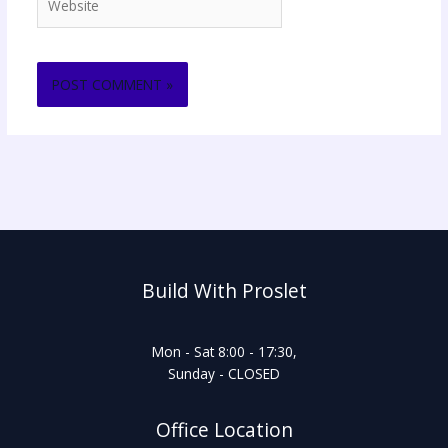
Build With Proslet
Mon - Sat 8:00 - 17:30,
Sunday - CLOSED
Office Location