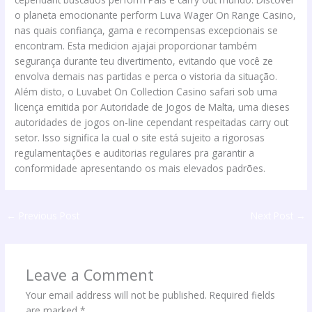
o planeta emocionante perform Luva Wager On Range Casino,
nas quais confiança, gama e recompensas excepcionais se
encontram. Esta medicion ajajai proporcionar também
segurança durante teu divertimento, evitando que você ze
envolva demais nas partidas e perca o vistoria da situação.
Além disto, o Luvabet On Collection Casino safari sob uma
licença emitida por Autoridade de Jogos de Malta, uma dieses
autoridades de jogos on-line cependant respeitadas carry out
setor. Isso significa la cual o site está sujeito a rigorosas
regulamentações e auditorias regulares pra garantir a
conformidade apresentando os mais elevados padrões.
←
Previous Post
Next Post
→
Leave a Comment
Your email address will not be published.
Required fields
are marked
*