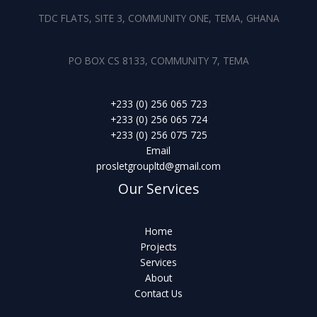
TDC FLATS, SITE 3, COMMUNITY ONE, TEMA, GHANA
PO BOX CS 8133, COMMUNITY 7, TEMA
+233 (0) 256 065 723
+233 (0) 256 065 724
+233 (0) 256 075 725
Email
prosletgroupltd@gmail.com
Our Services
Home
Projects
Services
About
Contact Us