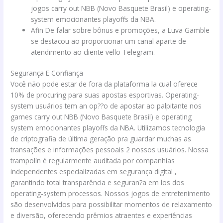
jogos carry out NBB (Novo Basquete Brasil) e operating-
system emocionantes playoffs da NBA.
Afin De falar sobre bônus e promoções, a Luva Gamble
se destacou ao proporcionar um canal aparte de
atendimento ao cliente vello Telegram.
Segurança E Confiança
Você não pode estar de fora da plataforma la cual oferece
10% de procuring para suas apostas esportivas. Operating-
system usuários tem an op??o de apostar ao palpitante nos
games carry out NBB (Novo Basquete Brasil) e operating
system emocionantes playoffs da NBA. Utilizamos tecnologia
de criptografia de última geração pra guardar muchas as
transações e informações pessoais 2 nossos usuários. Nossa
trampolín é regularmente auditada por companhias
independentes especializadas em segurança digital ,
garantindo total transparência e seguran?a em los dos
operating-system processos. Nossos jogos de entretenimento
são desenvolvidos para possibilitar momentos de relaxamento
e diversão, oferecendo prêmios atraentes e experiências