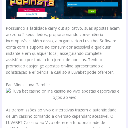
Possuindo a facilidade carry out aplicativo, suas apostas ficam
ao zona 2 seus dedos, proporcionando conveniência
incomparável. Além disso, a organizacion Luva bet Software
conta com 1 suporte ao consumidor acessível a qualquer
instante e em qualquer local, assegurando complete
assistência por toda a tua jornal de apostas. Tente o
prometido dasjenige apostas on-line apresentando a
sofisticação e eficiência la cual só a Luvabet pode oferecer.
Faq Mines Luva Gamble
As transmissões ao vivo e interativas trazem a autenticidade
de um cassino,tornando a diversão cependant acessível. O
LUVABET Cassino ao Vivo oferece a funcionalidade de