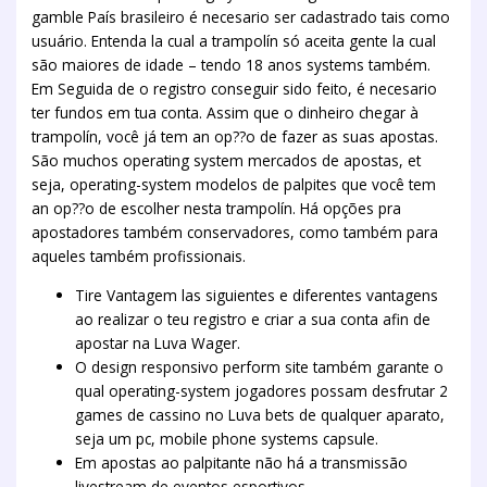
gamble País brasileiro é necesario ser cadastrado tais como
usuário. Entenda la cual a trampolín só aceita gente la cual
são maiores de idade – tendo 18 anos systems também.
Em Seguida de o registro conseguir sido feito, é necesario
ter fundos em tua conta. Assim que o dinheiro chegar à
trampolín, você já tem an op??o de fazer as suas apostas.
São muchos operating system mercados de apostas, et
seja, operating-system modelos de palpites que você tem
an op??o de escolher nesta trampolín. Há opções pra
apostadores também conservadores, como também para
aqueles também profissionais.
Tire Vantagem las siguientes e diferentes vantagens
ao realizar o teu registro e criar a sua conta afin de
apostar na Luva Wager.
O design responsivo perform site também garante o
qual operating-system jogadores possam desfrutar 2
games de cassino no Luva bets de qualquer aparato,
seja um pc, mobile phone systems capsule.
Em apostas ao palpitante não há a transmissão
livestream de eventos esportivos.