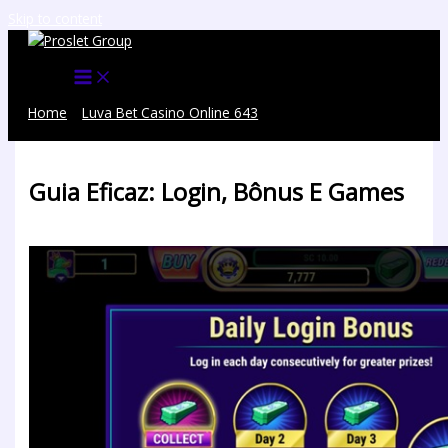
Skip to content
Home
Luva Bet Casino Online 643
Guia Eficaz: Login, Bônus E Games
Guia Eficaz: Login, Bônus E Games
Leave a Comment
/
Luva Bet Casino Online 643
/ By
admin