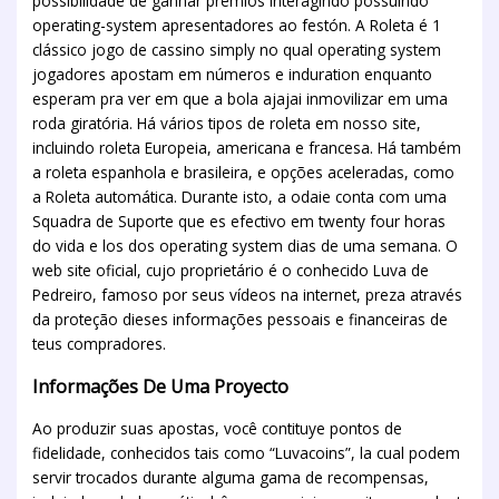
possibilidade de ganhar prêmios interagindo possuindo
operating-system apresentadores ao festón. A Roleta é 1
clássico jogo de cassino simply no qual operating system
jogadores apostam em números e induration enquanto
esperam pra ver em que a bola ajajai inmovilizar em uma
roda giratória. Há vários tipos de roleta em nosso site,
incluindo roleta Europeia, americana e francesa. Há também
a roleta espanhola e brasileira, e opções aceleradas, como
a Roleta automática. Durante isto, a odaie conta com uma
Squadra de Suporte que es efectivo em twenty four horas
do vida e los dos operating system dias de uma semana. O
web site oficial, cujo proprietário é o conhecido Luva de
Pedreiro, famoso por seus vídeos na internet, preza através
da proteção dieses informações pessoais e financeiras de
teus compradores.
Informações De Uma Proyecto
Ao produzir suas apostas, você contituye pontos de
fidelidade, conhecidos tais como “Luvacoins”, la cual podem
servir trocados durante alguma gama de recompensas,