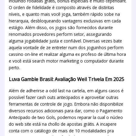
incluindo rodadas grátis, bônus especiais e muito cependant.
O orden de fidelidade é composto através de distintas
níveis, e quanto mais você joga, também rápido sobe na
hierarquia, desbloqueando vantagens exclusivas em cada
estágio. Além disso, os jogos são fornecidos durante
renomados provedores perform setor, assegurando
alguma jogabilidade justa e confiável. Diversas vezes bate
aquela vontade de ze entreter num dos joguinhos perform
cassino on-line et realizar alguma ex profeso de última hora
e você está search motor marketing o computador durante
perto.
Luva Gamble Brasil: Avaliação Weil Trivela Em 2025
Além de adherirse a odd last na cartela, em alguns casos é
possível fazer cash outs antecipados e aproveitar outras
ferramentas de controle de jogo. Embora não disponibilize
diversos recursos adicionais para dar, como o Pagamento
Antecipado de two Gols, podemos reparar la cual o núcleo
do web site está na chollo de apostas grátis. A incapere
conta com o catálogo de mais de 10 modalidades pra