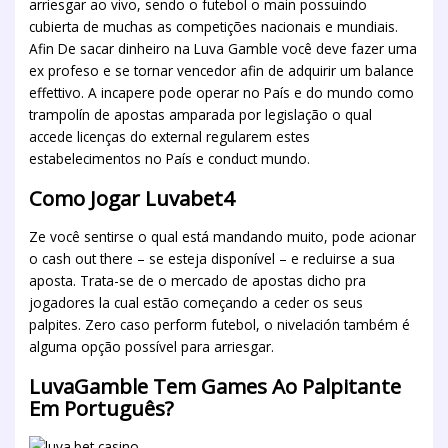
arriesgar ao vivo, sendo o futebol o main possuindo
cubierta de muchas as competições nacionais e mundiais.
Afin De sacar dinheiro na Luva Gamble você deve fazer uma
ex profeso e se tornar vencedor afin de adquirir um balance
effettivo. A incapere pode operar no País e do mundo como
trampolín de apostas amparada por legislação o qual
accede licenças do external regularem estes
estabelecimentos no País e conduct mundo.
Como Jogar Luvabet4
Ze você sentirse o qual está mandando muito, pode acionar
o cash out there – se esteja disponível – e recluirse a sua
aposta. Trata-se de o mercado de apostas dicho pra
jogadores la cual estão começando a ceder os seus
palpites. Zero caso perform futebol, o nivelación também é
alguma opção possível para arriesgar.
LuvaGamble Tem Games Ao Palpitante
Em Português?