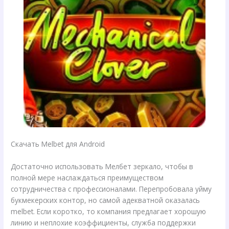
Скачать Melbet для Android
Достаточно использовать Мелбет зеркало, чтобы в
полной мере наслаждаться преимуществом
сотрудничества с профессионалами. Перепробовала уйму
букмекерских контор, но самой адекватной оказалась
melbet. Если коротко, то компания предлагает хорошую
линию и неплохие коэффициенты, служба поддержки