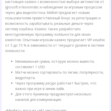
настоящее казино с возможностью выбора автоматов от
Igrosoft и Novomatic и наблюдения за игровым процессом
через два видеопотока. Melbet предлагает новым
пользователям приветственный бонус за регистрацию и
возможность зарабатывать реальные деньги через
систему кэшбэка. Казино также разработало
многоуровневую программу лояльности для своих
клиентов. Опытным игрокам казино предлагает VIP-кешбэк
от 5 до 15 % в зависимости от текущего уровня в системе
лояльности.
Минимальная сумма, которую можно вывести,
составляет 1 USD.
Матчи можно сортировать по лигам, популярности,
видуспорта.
Через программу ресурс работает быстрее, что
важно при игре в линии лайв.
Для этого букмекер предусмотрел несколько
каналов для коммуникации.
«Мелбет»: вход на сайт (инструкция)