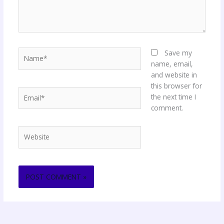
Name*
Save my
name, email,
and website in
this browser for
Email*
the next time I
comment.
Website