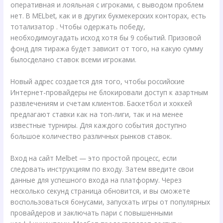
оперативная и лояльная с игроками, с выводом проблем
нет. В MELbet, как и в других букмекерских конторах, есть
тотализатор . Чтобы одержать победу,
необходимоугадать исход хотя бы 9 событий. Призовой
фонд для тиража будет зависит от того, на какую сумму
былосделано ставок всеми игроками.
Новый адрес создается для того, чтобы российские
Интернет-провайдеры не блокировали доступ к азартным
развлечениям и счетам клиентов. Баскетбол и хоккей
предлагают ставки как на топ-лиги, так и на менее
известные турниры. Для каждого события доступно
большое количество различных рынков ставок.
Вход на сайт Melbet — это простой процесс, если
следовать инструкциям по входу. Затем введите свои
данные для успешного входа на платформу. Через
несколько секунд страница обновится, и вы сможете
воспользоваться бонусами, запускать игры от популярных
провайдеров и заключать пари с повышенными