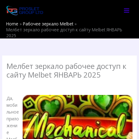
Skip
to
content
Home
Рабочее зеркало Melbet
Мелбет зеркало рабочее доступ к сайту Melbet ЯНВАРЬ
2025
Мелбет зеркало рабочее доступ к
сайту Melbet ЯНВАРЬ 2025
Leave a Comment
/
Рабочее зеркало Melbet
/ By
admin
Да,
моби
льное
прило
жени
е