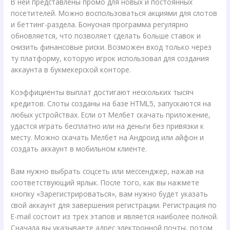
В ней представлены промо для новых и постоянных
посетителей. Можно воспользоваться акциями для слотов
и беттинг-раздела. Бонусная программа регулярно
обновляется, что позволяет сделать больше ставок и
снизить финансовые риски. Возможен вход только через
ту платформу, которую игрок использовал для создания
аккаунта в букмекерской конторе.
Коэффициенты выплат достигают нескольких тысяч
кредитов. Слоты созданы на базе HTML5, запускаются на
любых устройствах. Если от Мелбет скачать приложение,
удастся играть бесплатно или на деньги без привязки к
месту. Можно скачать Мелбет на Андроид или айфон и
создать аккаунт в мобильном клиенте.
Вам нужно выбрать соцсеть или мессенджер, нажав на
соответствующий ярлык. После того, как вы нажмете
кнопку «Зарегистрироваться», вам нужно будет указать
свой аккаунт для завершения регистрации. Регистрация по
E-mail состоит из трех этапов и является наиболее полной.
Сначала вы указываете адрес электронной почты, потом