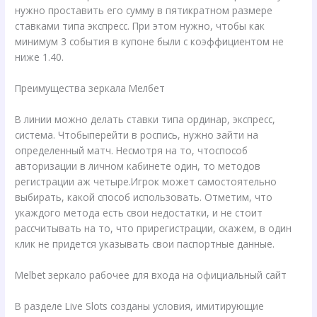
нужно проставить его сумму в пятикратном размере
ставками типа экспресс. При этом нужно, чтобы как
минимум 3 события в купоне были с коэффициентом не
ниже 1.40.
Преимущества зеркала Мелбет
В линии можно делать ставки типа ординар, экспресс,
система. Чтобыперейти в роспись, нужно зайти на
определенный матч. Несмотря на то, чтоспособ
авторизации в личном кабинете один, то методов
регистрации аж четыре.Игрок может самостоятельно
выбирать, какой способ использовать. Отметим, что
укаждого метода есть свои недостатки, и не стоит
рассчитывать на то, что прирегистрации, скажем, в один
клик не придется указывать свои паспортные данные.
Melbet зеркало рабочее для входа на официальный сайт
В разделе Live Slots созданы условия, имитирующие