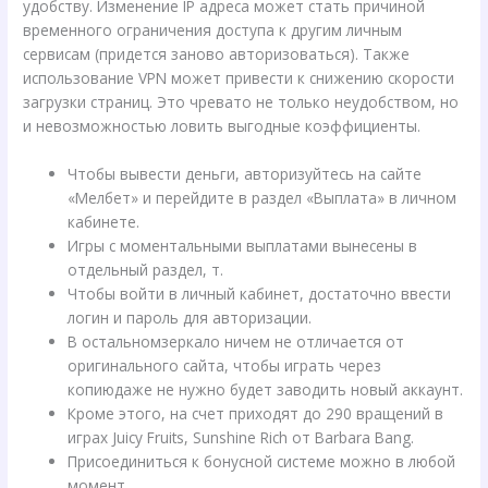
удобству. Изменение IP адреса может стать причиной
временного ограничения доступа к другим личным
сервисам (придется заново авторизоваться). Также
использование VPN может привести к снижению скорости
загрузки страниц. Это чревато не только неудобством, но
и невозможностью ловить выгодные коэффициенты.
Чтобы вывести деньги, авторизуйтесь на сайте
«Мелбет» и перейдите в раздел «Выплата» в личном
кабинете.
Игры с моментальными выплатами вынесены в
отдельный раздел, т.
Чтобы войти в личный кабинет, достаточно ввести
логин и пароль для авторизации.
В остальномзеркало ничем не отличается от
оригинального сайта, чтобы играть через
копиюдаже не нужно будет заводить новый аккаунт.
Кроме этого, на счет приходят до 290 вращений в
играх Juicy Fruits, Sunshine Rich от Barbara Bang.
Присоединиться к бонусной системе можно в любой
момент.