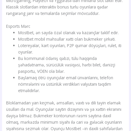
Microgaming, Playtech və Yggdrasil-dən minlərlə slot təklif edir.
Klassik slotlardan interaktiv bonus turlu oyunlara qədər
mostbet
rəngarəng janr və temalarda seçimlər mövcuddur.
Esports Mərc
Mostbet, ən sayda özəl olanak və kazançlar təklif edir.
Mostbet mobil məhsullar xətti olan bukmeker şirkəti.
Lotereyalar, kart oyunları, P2P qumar döyüşləri, rulet, iti
oyunlar.
Bu kommunal ödəniş qəbzi, tülu haqqında
şəhadətnamə, sürücülük vəsiqəsi, hərbi bilet, dənizçi
pasportu, VÖEN ola bilər.
Başlamaq ötrü oyunçular email ünvanlarını, telefon
nömrələrini və üstünlük verdikləri valyutanı təqdim
etməlidirlər.
Bloklamadan yan keçmək, əmsalları, vaxtı və dili təyin eləmək
üsulları da mal. Oyunçular saytın dizaynını və ya xəttin ekranını
dəyişə bilməz. Bukmeker kontorunun rəsmi saytına daxil
olmaq, mərkəzdə minimum siyahı ilə cari və gələcək oyunların
siyahısınə sezmək olar. Oyunçu Mostbet –in daxili səhifələrdən