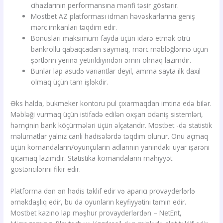
cihazlarının performansına mənfi təsir göstərir.
Mostbet AZ platforması idman həvəskarlarına geniş
mərc imkanları təqdim edir.
Bonusları maksimum fayda üçün idarə etmək ötrü
bankrollu qabaqcadan saymaq, mərc məbləğlərinə üçün
şərtlərin yerinə yetirildiyindən əmin olmaq lazımdır.
Bunlar lap asudə variantlar deyil, amma sayta ilk daxil
olmaq üçün tam işləkdir.
Əks halda, bukmeker kontoru pul çıxarmaqdan imtina edə bilər.
Məbləği vurmaq üçün istifadə edilən oxşarı ödəniş sistemləri,
həmçinin bank köçürmələri üçün əlçatandır. Mostbet -də statistik
məlumatlar yalnız canlı hadisələrdə təqdim olunur. Onu açmaq
üçün komandaların/oyunçuların adlarının yanındakı uyar işarəni
qicamaq lazımdır. Statistika komandaların mahiyyət
göstəricilərini fikir edir.
Platforma dən ən hədis təklif edir və aparıcı provayderlərlə
əməkdaşlıq edir, bu da oyunların keyfiyyətini təmin edir.
Mostbet kazino lap məşhur provayderlərdən – NetEnt,