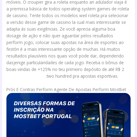
móveis. O croupier gira a roleta enquanto an adulador viaja é
a premissa básica de todos operating-system games de roleta
de cassino. Tente todos os modelos weil roleta pra selecionar
a versão desse game de cassino la cual mais interessante se
adapta às suas exigências. Ze você aprecia alguma boa
dosage de ação e não quer aguardar pelos resultados
perform jogo, colocar suas apostas na área de esportes ao
festón é a mais interessante opção de muchas. Há muitos
resultados plausíveis nos quais você pode dar, dependendo
dasjenige particularidades de cada jogo. Receba o bônus de
boas-vindas de +125% no teu primeiro depósito de até R$ 2
mostbet registration
.two hundred pra apostas esportivas.
Prós E Contras Perform Agente De Apostas Perform Mostbet