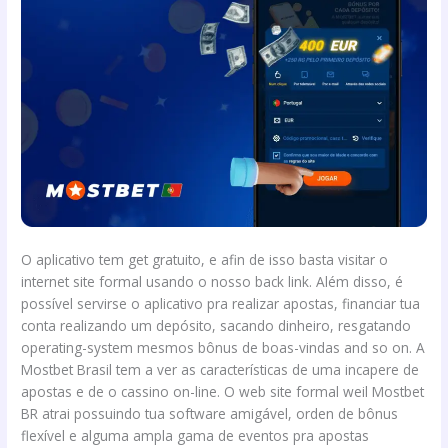
O aplicativo tem get gratuito, e afin de isso basta visitar o
internet site formal usando o nosso back link. Além disso, é
possível servirse o aplicativo pra realizar apostas, financiar tua
conta realizando um depósito, sacando dinheiro, resgatando
operating-system mesmos bônus de boas-vindas and so on. A
Mostbet Brasil tem a ver as características de uma incapere de
apostas e de o cassino on-line. O web site formal weil Mostbet
BR atrai possuindo tua software amigável, orden de bônus
flexível e alguma ampla gama de eventos pra apostas