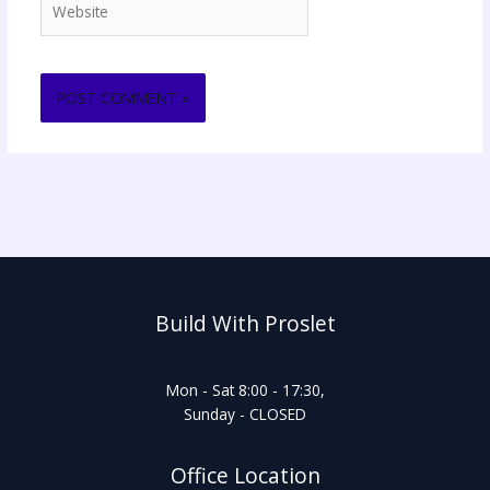
Build With Proslet
Mon - Sat 8:00 - 17:30,
Sunday - CLOSED
Office Location