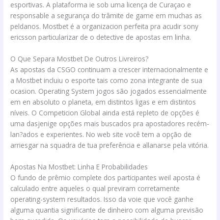
esportivas. A plataforma ie sob uma licença de Curaçao e
responsable a segurança do trâmite de game em muchas as
peldanos. Mostbet é a organizacion perfeita pra acudir sony
ericsson particularizar de o detective de apostas em linha.
O Que Separa Mostbet De Outros Livreiros?
As apostas da CSGO continuam a crescer internacionalmente e
a Mostbet incluiu o esporte tais como zona integrante de sua
ocasion. Operating System jogos são jogados essencialmente
em en absoluto o planeta, em distintos ligas e em distintos
níveis. O Competicion Global ainda está repleto de opções é
uma dasjenige opções mais buscados pra apostadores recém-
lan?ados e experientes. No web site você tem a opção de
arriesgar na squadra de tua preferência e allanarse pela vitória.
Apostas Na Mostbet: Linha E Probabilidades
O fundo de prêmio complete dos participantes weil aposta é
calculado entre aqueles o qual previram corretamente
operating-system resultados. Isso da voie que você ganhe
alguma quantia significante de dinheiro com alguma previsão