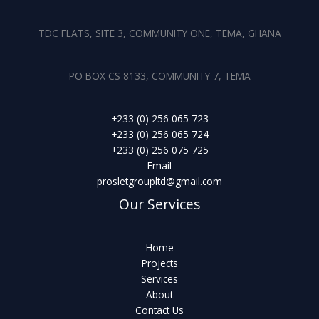
TDC FLATS, SITE 3, COMMUNITY ONE, TEMA, GHANA
PO BOX CS 8133, COMMUNITY 7, TEMA
+233 (0) 256 065 723
+233 (0) 256 065 724
+233 (0) 256 075 725
Email
prosletgroupltd@gmail.com
Our Services
Home
Projects
Services
About
Contact Us