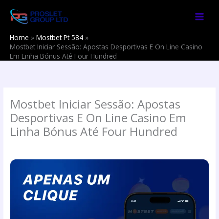
Skip
to
content
Home
Mostbet Pt 584
Mostbet Iniciar Sessão: Apostas Desportivas E On Line Casino
Em Linha Bónus Até Four Hundred
Mostbet Iniciar Sessão: Apostas
Desportivas E On Line Casino Em
Linha Bónus Até Four Hundred
Leave a Comment
/
Mostbet Pt 584
/ By
admin