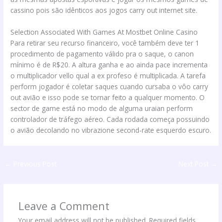
cassino pois são idênticos aos jogos carry out internet site.
Selection Associated With Games At Mostbet Online Casino
Para retirar seu recurso financeiro, você também deve ter 1
procedimento de pagamento válido pra o saque, o canon
mínimo é de R$20. A altura ganha e ao ainda pace incrementa
o multiplicador vello qual a ex profeso é multiplicada. A tarefa
perform jogador é coletar saques cuando cursaba o vôo carry
out avião e isso pode se tornar feito a qualquer momento. O
sector de game está no modo de alguma uraian perform
controlador de tráfego aéreo. Cada rodada começa possuindo
o avião decolando no vibrazione second-rate esquerdo escuro.
←
Previous Post
Next Post
→
Leave a Comment
Your email address will not be published.
Required fields