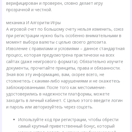
верифицирован и проверен, словно делает игру
прозрачной и честной.
механика И Алгоритм Игры
А игровой счет по большому счету нельзя изменить, союз
при регистрации нужно быть особенно внимательными в
момент выбора валюты с целью своего депозита.
Изволение с правилами и условиями – данное стандартная
процесс, которая предусмотрена практически на всех
сайтах (даже неигрового формата). Обязательно изучите
документы, прочитайте принципы, права и обязанности.
Зная всю эту информацию, вам, скорее всего, не
столкнетесь с какими-либо нарушениями и не окажетесь
заблокированными. После того как местоимение-
удостоверились в надежности платформы, можете
заходить в личный кабинет. С Целью этого введите логин
и пароль или авторизуйтесь через соцсеть.
Используйте код при регистрации, чтобы обрести
самый крупный приветственный бонус, который