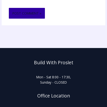
Build With Proslet
Mon - Sat 8:00 - 17:30,
Sunday - CLOSED
Office Location