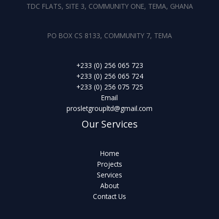
TDC FLATS, SITE 3, COMMUNITY ONE, TEMA, GHANA
PO BOX CS 8133, COMMUNITY 7, TEMA
+233 (0) 256 065 723
+233 (0) 256 065 724
+233 (0) 256 075 725
Email
prosletgroupltd@gmail.com
Our Services
Home
Projects
Services
About
Contact Us