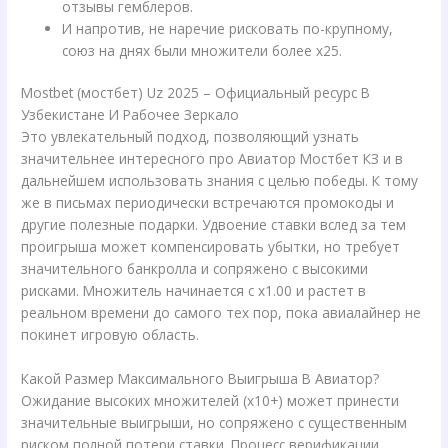
отзывы гемблеров.
И напротив, не наречие рисковать по-крупному,
союз на днях были множители более х25.
Mostbet (мостбет) Uz 2025 – Официальный ресурс В
Узбекистане И Рабочее Зеркало
Это увлекательный подход, позволяющий узнать
значительнее интересного про Авиатор Мостбет КЗ и в
дальнейшем использовать знания с целью победы. К тому
же в письмах периодически встречаются промокоды и
другие полезные подарки. Удвоение ставки вслед за тем
проигрыша может компенсировать убытки, но требует
значительного банкролла и сопряжено с высокими
рисками. Множитель начинается с x1.00 и растет в
реальном времени до самого тех пор, пока авиалайнер не
покинет игровую область.
Какой Размер Максимального Выигрыша В Авиатор?
Ожидание высоких множителей (x10+) может принести
значительные выигрыши, но сопряжено с существенным
риском полной потери ставки. Процесс верификации