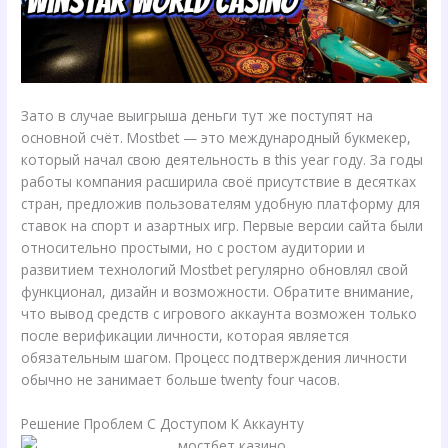
Зато в случае выигрыша деньги тут же поступят на
основной счёт. Mostbet — это международный букмекер,
который начал свою деятельность в this year году. За годы
работы компания расширила своё присутствие в десятках
стран, предложив пользователям удобную платформу для
ставок на спорт и азартных игр. Первые версии сайта были
относительно простыми, но с ростом аудитории и
развитием технологий Mostbet регулярно обновлял свой
функционал, дизайн и возможности. Обратите внимание,
что вывод средств с игрового аккаунта возможен только
после верификации личности, которая является
обязательным шагом. Процесс подтверждения личности
обычно не занимает больше twenty four часов.
Решение Проблем С Доступом К Аккаунту