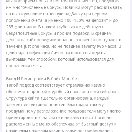
Мы поощряем новых и постоянных клиентов, предлагая
им многочисленные бонусы. Новички могут рассчитывать
на высокую приветственную надбавку при первом
пополнении счёта, а именно 100–150% на депозит и до
285 фриспинов. В нашем клубе также действуют
бездепозитные бонусы и прочие подарки. В среднем
деньги на счёт верифицированного клиента поступают в
течение just one часа, но не позднее seventy two часов. В
целях идентификации Личности важно выводить
выигрыши тем способом, который использовался для
пополнения счёта.
Вход И Регистрация В Сайт Мостбет
Такой подход соответствует стремлению казино
обеспечить простой и удобный пользовательский опыт.
Структура сайта тщательно организована, каждый
элемент интуитивно понятен. Благодаря такому
продуманному расположению пользователи могут легко
ориентироваться на сайте и не запутаться. Логично
расположенные меню обеспечивают быстрый доступ к
различным разделам казино, включая соревнования,