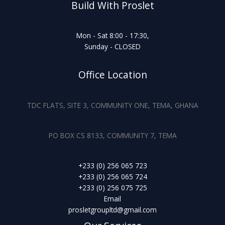
Build With Proslet
Mon - Sat 8:00 - 17:30,
Sunday - CLOSED
Office Location
TDC FLATS, SITE 3, COMMUNITY ONE, TEMA, GHANA
PO BOX CS 8133, COMMUNITY 7, TEMA
+233 (0) 256 065 723
+233 (0) 256 065 724
+233 (0) 256 075 725
Email
prosletgroupltd@gmail.com