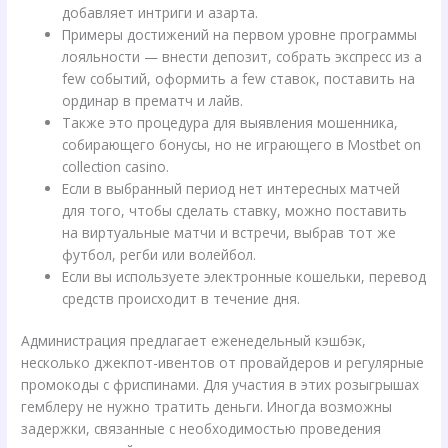
добавляет интриги и азарта.
Примеры достижений на первом уровне программы
лояльности — внести депозит, собрать экспресс из a
few событий, оформить a few ставок, поставить на
ординар в прематч и лайв.
Также это процедура для выявления мошенника,
собирающего бонусы, но не играющего в Mostbet on
collection casino.
Если в выбранный период нет интересных матчей
для того, чтобы сделать ставку, можно поставить
на виртуальные матчи и встречи, выбрав тот же
футбол, регби или волейбол.
Если вы используете электронные кошельки, перевод
средств происходит в течение дня.
Администрация предлагает еженедельный кэшбэк,
несколько джекпот-ивентов от провайдеров и регулярные
промокоды с фриспинами. Для участия в этих розыгрышах
гемблеру не нужно тратить деньги. Иногда возможны
задержки, связанные с необходимостью проведения