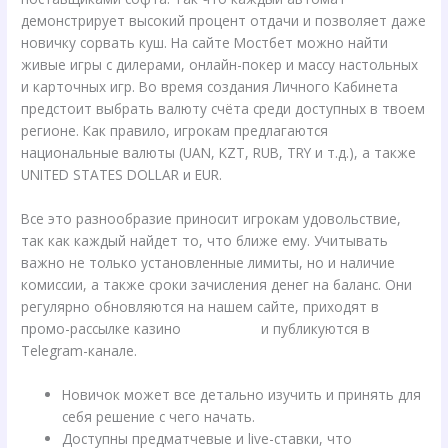
демонстрирует высокий процент отдачи и позволяет даже
новичку сорвать куш. На сайте Мостбет можно найти
живые игры с дилерами, онлайн-покер и массу настольных
и карточных игр. Во время создания Личного Кабинета
предстоит выбрать валюту счёта среди доступных в твоем
регионе. Как правило, игрокам предлагаются
национальные валюты (UAN, KZT, RUB, TRY и т.д.), а также
UNITED STATES DOLLAR и EUR.
Все это разнообразие приносит игрокам удовольствие,
так как каждый найдет то, что ближе ему. Учитывать
важно не только установленные лимиты, но и наличие
комиссии, а также сроки зачисления денег на баланс. Они
регулярно обновляются на нашем сайте, приходят в
промо-рассылке казино
android ios
и публикуются в
Telegram-канале.
Новичок может все детально изучить и принять для
себя решение с чего начать.
Доступны предматчевые и live-ставки, что