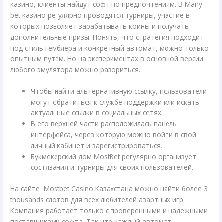
казино, клиенты найдут софт по предпочтениям. В Many
bet казино регулярно проводятся турниры, участие в
которых позволяет зарабатывать коины и получать
дополнительные призы. Понять, что стратегия подходит
под стиль гемблера и конкретный автомат, можно только
опытным путем. Но на экспериментах в основной версии
любого эмулятора можно разориться.
Чтобы найти альтернативную ссылку, пользователи
могут обратиться к службе поддержки или искать
актуальные ссылки в социальных сетях.
В его верхней части расположилась панель
интерфейса, через которую можно войти в свой
личный кабинет и зарегистрироваться.
Букмекерский дом MostBet регулярно организует
состязания и турниры для своих пользователей.
На сайте Mostbet Casino Казахстана можно найти более 3
thousands слотов для всех любителей азартных игр.
Компания работает только с проверенными и надежными
поставщиками софта. Так что каждый автомат