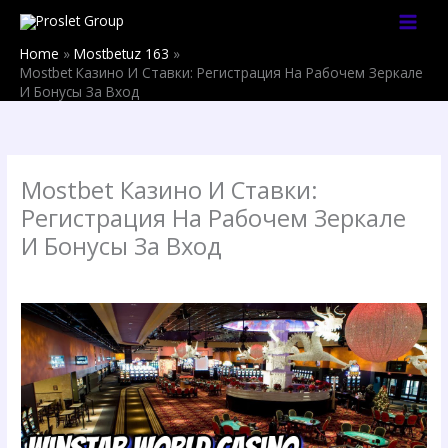
Skip
to
Home
Mostbetuz 163
content
Mostbet Казино И Ставки: Регистрация На Рабочем Зеркале
И Бонусы За Вход
Mostbet Казино И Ставки:
Регистрация На Рабочем Зеркале
И Бонусы За Вход
Leave a Comment
/
Mostbetuz 163
/ By
admin