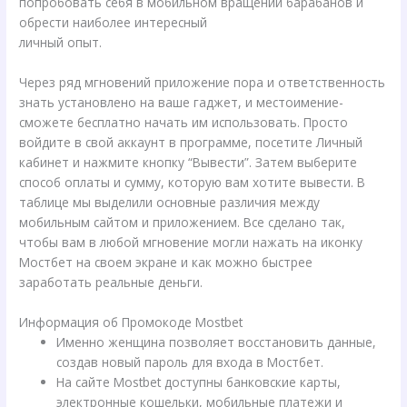
попробовать себя в мобильном вращении барабанов и
обрести наиболее интересный
www.mostbets-by.com
личный опыт.
Через ряд мгновений приложение пора и ответственность
знать установлено на ваше гаджет, и местоимение-
сможете бесплатно начать им использовать. Просто
войдите в свой аккаунт в программе, посетите Личный
кабинет и нажмите кнопку “Вывести”. Затем выберите
способ оплаты и сумму, которую вам хотите вывести. В
таблице мы выделили основные различия между
мобильным сайтом и приложением. Все сделано так,
чтобы вам в любой мгновение могли нажать на иконку
Мостбет на своем экране и как можно быстрее
заработать реальные деньги.
Информация об Промокоде Mostbet
Именно женщина позволяет восстановить данные,
создав новый пароль для входа в Мостбет.
На сайте Mostbet доступны банковские карты,
электронные кошельки, мобильные платежи и