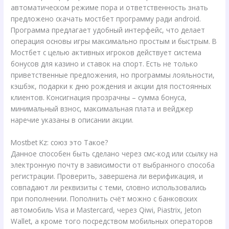
автоматическом режиме пора и ответственность знать
предложено скачать мостбет программу ради android.
Программа предлагает удобный интерфейс, что делает
операция основы игры максимально простым и быстрым. В
Мостбет с целью активных игроков действует система
бонусов для казино и ставок на спорт. Есть не только
приветственные предложения, но программы лояльности,
кэшбэк, подарки к дню рождения и акции для постоянных
клиентов. Консигнация прозрачны – сумма бонуса,
минимальный взнос, максимальная плата и вейджер
наречие указаны в описании акции.
Mostbet Kz: союз это Такое?
Данное способен быть сделано через смс-код или ссылку на
электронную почту в зависимости от выбранного способа
регистрации. Проверить, завершена ли верификация, и
совпадают ли реквизиты с теми, словно использовались
при пополнении. Пополнить счёт можно с банковских
автомобиль Visa и Mastercard, через Qiwi, Piastrix, Jeton
Wallet, а кроме того посредством мобильных операторов