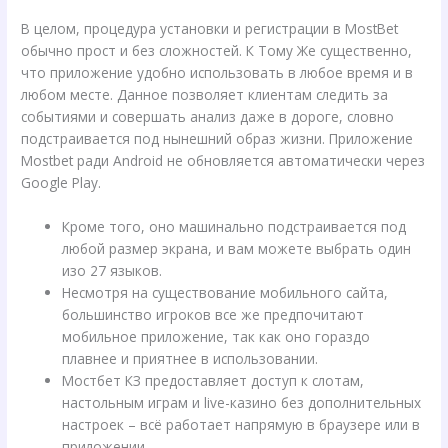
В целом, процедура установки и регистрации в MostBet
обычно прост и без сложностей. К Тому Же существенно,
что приложение удобно использовать в любое время и в
любом месте. Данное позволяет клиентам следить за
событиями и совершать анализ даже в дороге, словно
подстраивается под нынешний образ жизни. Приложение
Mostbet ради Android не обновляется автоматически через
Google Play.
Кроме того, оно машинально подстраивается под
любой размер экрана, и вам можете выбрать один
изо 27 языков.
Несмотря на существование мобильного сайта,
большинство игроков все же предпочитают
мобильное приложение, так как оно гораздо
плавнее и приятнее в использовании.
Мостбет КЗ предоставляет доступ к слотам,
настольным играм и live-казино без дополнительных
настроек – всё работает напрямую в браузере или в
приложении.