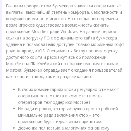
Главным приоритетом букмекера являются оперативные
выплаты, высочайший степень комфорта, безопасности и
конфиденциальности игроков. Нота недавнего времени
возле игроков существовала возможность скачать
приложение Мостбет ради Windows. На данный период
ссылка на загрузку ПО с официального сайта букмекера
удалена и пользователю доступен только мобильный софт
ради Андроид и iOS. Специалисты бетру провели оценку
доступного софта и расскажут все об приложении
Мостбет на ПК. Клеймящий по положительным отзывам
Mostbet, букмекер оправдывает ожидания пользователей
как в части ставок, так и в разделе казино.
В своих комментариях крови регулярно отмечают
оперативность ответа и компетентность
операторов техподдержки Мостбет.
Но ради игроков, которым нужен просто рабочий
минимально ради заключения спор – это
приложение будет идеальным вариантом.
Девчонка полностью аналогичная основному