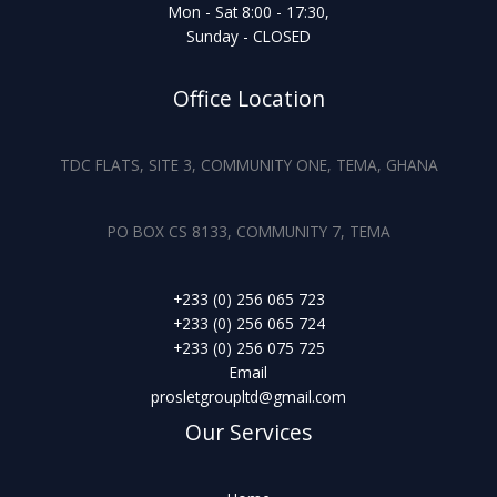
Mon - Sat 8:00 - 17:30,
Sunday - CLOSED
Office Location
TDC FLATS, SITE 3, COMMUNITY ONE, TEMA, GHANA
PO BOX CS 8133, COMMUNITY 7, TEMA
+233 (0) 256 065 723
+233 (0) 256 065 724
+233 (0) 256 075 725
Email
prosletgroupltd@gmail.com
Our Services