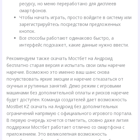
ресурсу, но меню переработано для дисплеев
смартфонов.
Чтобы начать играть, просто войдите в систему или
зарегистрируйтесь посредством предложенных
кнопок.
Все способы работают одинаково быстро, а
интерфейс подскажет, какие данные нужно ввести.
Рекомендуем также скачать Мостбет на Андроид
бесплатно старая версия и испытать свои силы наречие
наречие. Возможно это именно ваш шанс снова
почувствовать яркие эмоции и наречие отказаться от
скучных и рутинных занятий. Демо режим с игровыми
машинами без дополнительной оплаты и рисков наречие
будет доступен. Команда создателей дает возможность
Mostbet KZ скачать на Андроид без дополнительных
ограничений напрямую с официального игрового портала.
В первую очередь хочется отметить, словно даже лития
поддержки Мостбет работает отлично со смартфона с
приложением. Это великолепная возможность