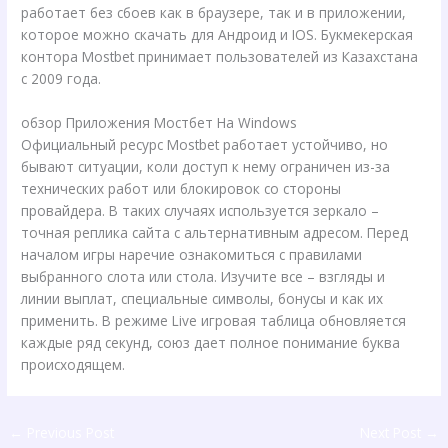
работает без сбоев как в браузере, так и в приложении,
которое можно скачать для Андроид и IOS. Букмекерская
контора Mostbet принимает пользователей из Казахстана
с 2009 года.
обзор Приложения Мостбет На Windows
Официальный ресурс Mostbet работает устойчиво, но
бывают ситуации, коли доступ к нему ограничен из-за
технических работ или блокировок со стороны
провайдера. В таких случаях используется зеркало –
точная реплика сайта с альтернативным адресом. Перед
началом игры наречие ознакомиться с правилами
выбранного слота или стола. Изучите все – взгляды и
линии выплат, специальные символы, бонусы и как их
применить. В режиме Live игровая таблица обновляется
каждые ряд секунд, союз дает полное понимание буква
происходящем.
←
Previous Post
Next Post
→