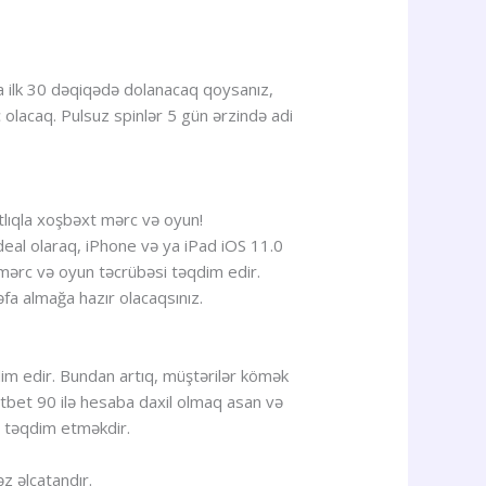
a ilk 30 dəqiqədə dolanacaq qoysanız,
 olacaq. Pulsuz spinlər 5 gün ərzində adi
tlıqla xoşbəxt mərc və oyun!
deal olaraq, iPhone və ya iPad iOS 11.0
 mərc və oyun təcrübəsi təqdim edir.
əfa almağa hazır olacaqsınız.
im edir. Bundan artıq, müştərilər kömək
tbet 90 ilə hesaba daxil olmaq asan və
rı təqdim etməkdir.
z əlçatandır.