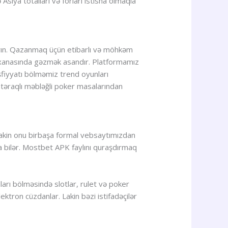
iya totalları və forları istisna olmaqla
ayın. Qazanmaq üçün etibarlı və möhkəm
abxanasında gəzmək asandır. Platformamız
şfiyyatı bölməmiz trend oyunları
mtəraqlı məbləğli poker masalarından
lakin onu birbaşa formal vebsaytımızdan
 bilər. Mostbet APK faylını quraşdırmaq
arı bölməsində slotlar, rulet və poker
ektron cüzdanlar. Lakin bəzi istifadəçilər