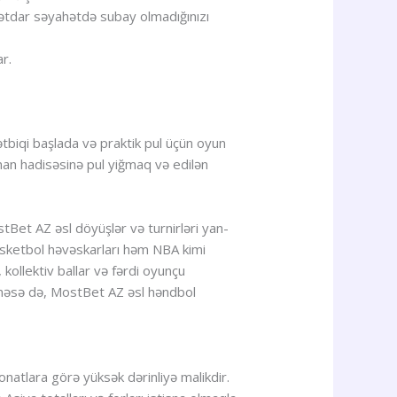
ətdar səyahətdə subay olmadığınızı
r.
tbiqi başlada və praktik pul üçün oyun
idman hadisəsinə pul yiğmaq və edilən
tBet AZ əsl döyüşlər və turnirləri yan-
 Basketbol həvəskarları həm NBA kimi
 kollektiv ballar və fərdi oyunçu
ilməsə də, MostBet AZ əsl həndbol
natlara görə yüksək dərinliyə malikdir.