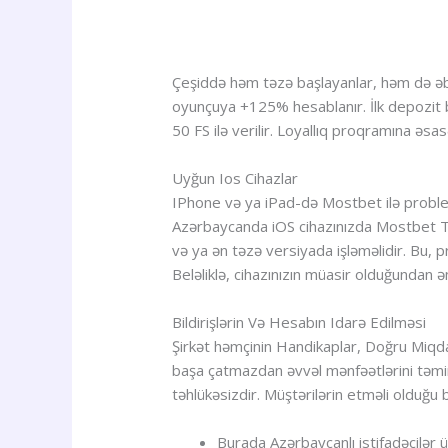
Çeşiddə həm təzə başlayanlar, həm də əbə
oyunçuya +125% hesablanır. İlk depozit bu
50 FS ilə verilir. Loyallıq proqramına əsa
Uyğun Ios Cihazlar
IPhone və ya iPad-də Mostbet ilə proble
Azərbaycanda iOS cihazınızda Mostbet Tət
və ya ən təzə versiyada işləməlidir. Bu,
Beləliklə, cihazınızın müasir olduğundan ə
Bildirişlərin Və Hesabın Idarə Edilməsi
Şirkət həmçinin Handikaplar, Doğru Miqda
başa çatmazdan əvvəl mənfəətlərini təmin
təhlükəsizdir. Müştərilərin etməli olduğu
Burada Azərbaycanlı istifadəçilər 