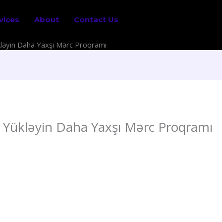
vices
About
Contact Us
əyin Daha Yaxşı Mərc Proqramı
Yükləyin Daha Yaxşı Mərc Proqramı
By
admin