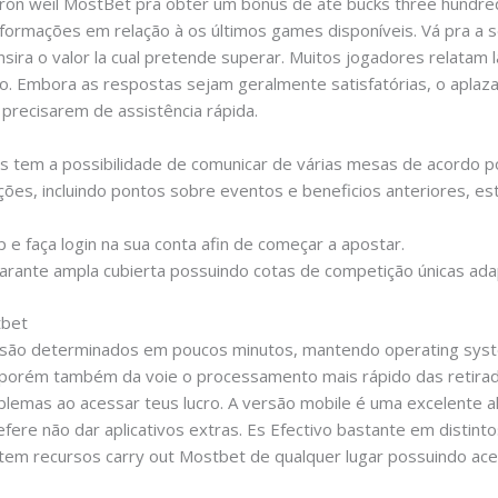
rón weil MostBet pra obter um bônus de até bucks three hundred
formações em relação à os últimos games disponíveis. Vá pra a s
nsira o valor la cual pretende superar. Muitos jogadores relatam 
o. Embora as respostas sejam geralmente satisfatórias, o aplaza
precisarem de assistência rápida.
es tem a possibilidade de comunicar de várias mesas de acordo po
es, incluindo pontos sobre eventos e beneficios anteriores, est
 e faça login na sua conta afin de começar a apostar.
arante ampla cubierta possuindo cotas de competição únicas ada
tbet
s são determinados em poucos minutos, mantendo operating syste
 porém também da voie o processamento mais rápido das retirada
emas ao acessar teus lucro. A versão mobile é uma excelente a
re não dar aplicativos extras. Es Efectivo bastante em distinto
em recursos carry out Mostbet de qualquer lugar possuindo aces