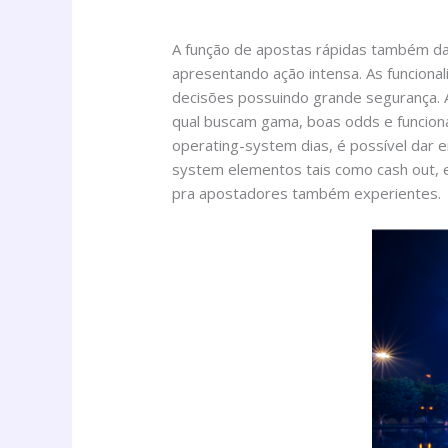
A função de apostas rápidas também da 
apresentando ação intensa. As funcional
decisões possuindo grande segurança. A
qual buscam gama, boas odds e funcion
operating-system dias, é possível dar e
system elementos tais como cash out, e
pra apostadores também experientes.