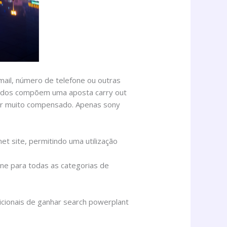
mail, número de telefone ou outras
ltados compõem uma aposta carry out
nar muito compensado. Apenas sony
et site, permitindo uma utilização
ne para todas as categorias de
icionais de ganhar search powerplant