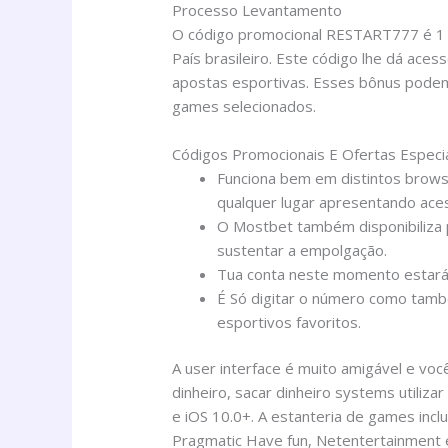
Processo Levantamento
O código promocional RESTART777 é 1 c
País brasileiro. Este código lhe dá ac
apostas esportivas. Esses bônus podem 
games selecionados.
Códigos Promocionais E Ofertas Especi
Funciona bem em distintos brows
qualquer lugar apresentando aces
O Mostbet também disponibiliza 
sustentar a empolgação.
Tua conta neste momento estará c
É Só digitar o número como tamb
esportivos favoritos.
A user interface é muito amigável e vo
dinheiro, sacar dinheiro systems utiliz
e iOS 10.0+. A estanteria de games in
Pragmatic Have fun, Netentertainment 