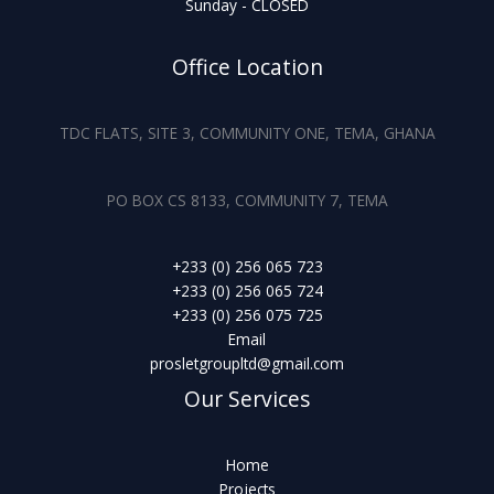
Sunday - CLOSED
Office Location
TDC FLATS, SITE 3, COMMUNITY ONE, TEMA, GHANA
PO BOX CS 8133, COMMUNITY 7, TEMA
+233 (0) 256 065 723
+233 (0) 256 065 724
+233 (0) 256 075 725
Email
prosletgroupltd@gmail.com
Our Services
Home
Projects