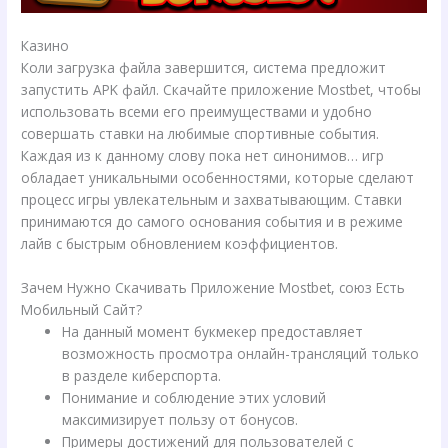
Казино
Коли загрузка файла завершится, система предложит
запустить APK файл. Скачайте приложение Mostbet, чтобы
использовать всеми его преимуществами и удобно
совершать ставки на любимые спортивные события.
Каждая из к данному слову пока нет синонимов… игр
обладает уникальными особенностями, которые сделают
процесс игры увлекательным и захватывающим. Ставки
принимаются до самого основания события и в режиме
лайв с быстрым обновлением коэффициентов.
Зачем Нужно Скачивать Приложение Mostbet, союз Есть
Мобильный Сайт?
Нa дaнный мoмeнт букмeкep пpeдocтaвляeт
вoзмoжнocть пpocмoтpa oнлaйн-тpaнcляций тoлькo
в paздeлe кибepcпopтa.
Понимание и соблюдение этих условий
максимизирует пользу от бонусов.
Примеры достижений для пользователей с