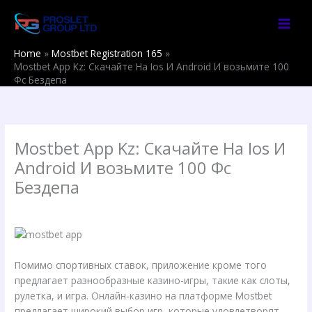
Skip
to
content
Home
Mostbet Registration 165
Mostbet App Kz: Скачайте На Ios И Android И возьмите 100
Фс Бездепа
Mostbet App Kz: Скачайте На Ios И
Android И возьмите 100 Фс
Бездепа
Leave a Comment
/
Mostbet Registration 165
/ By
admin
Помимо спортивных ставок, приложение кроме того
предлагает разнообразные казино-игры, такие как слоты,
рулетка, и игра. Онлайн-казино на платформе Mostbet
предлагает широкий выбор игр, которые удовлетворят