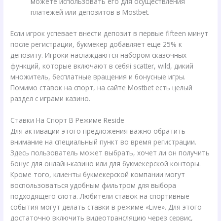
можете использовать его для осуществления
платежей или депозитов в Mostbet.
Если игрок успевает внести депозит в первые fifteen минут
после регистрации, букмекер добавляет еще 25% к
депозиту. Игроки наслаждаются набором сказочных
функций, которые включают в себяi scatter, wild, дикий
множитель, бесплатные вращения и бонусные игры.
Помимо ставок на спорт, на сайте Mostbet есть целый
раздел с играми казино.
Ставки На Спорт В Режиме Reside
Для активации этого предложения важно обратить
внимание на специальный пункт во время регистрации.
Здесь пользователь может выбрать, хочет ли он получить
бонус для онлайн-казино или для букмекерской конторы.
Кроме того, клиенты букмекерской компании могут
воспользоваться удобным фильтром для выбора
подходящего слота. Любители ставок на спортивные
события могут делать ставки в режиме «Live». Для этого
достаточно включить видеотрансляцию через сервис,