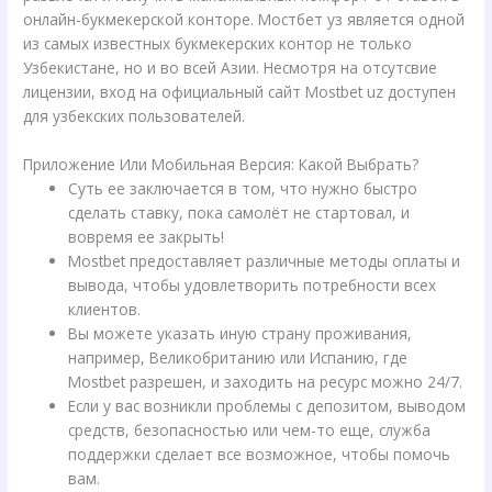
онлайн-букмекерской конторе. Мостбет уз является одной
из самых известных букмекерских контор не только
Узбекистане, но и во всей Азии. Несмотря на отсутсвие
лицензии, вход на официальный сайт Mostbet uz доступен
для узбекских пользователей.
Приложение Или Мобильная Версия: Какой Выбрать?
Суть ее заключается в том, что нужно быстро
сделать ставку, пока самолёт не стартовал, и
вовремя ее закрыть!
Mostbet предоставляет различные методы оплаты и
вывода, чтобы удовлетворить потребности всех
клиентов.
Вы можете указать иную страну проживания,
например, Великобританию или Испанию, где
Mostbet разрешен, и заходить на ресурс можно 24/7.
Если у вас возникли проблемы с депозитом, выводом
средств, безопасностью или чем-то еще, служба
поддержки сделает все возможное, чтобы помочь
вам.