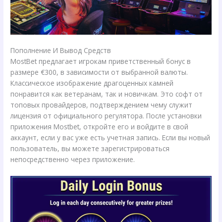
Пополнение И Вывод Средств
MostBet предлагает игрокам приветственный бонус в
размере €300, в зависимости от выбранной валюты.
Классическое изображение драгоценных камней
понравится как ветеранам, так и новичкам. Это софт от
топовых провайдеров, подтверждением чему служит
лицензия от официального регулятора. После установки
приложения Mostbet, откройте его и войдите в свой
аккаунт, если у вас уже есть учетная запись. Если вы новый
пользователь, вы можете зарегистрироваться
непосредственно через приложение.