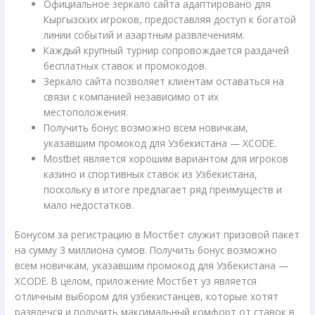
Официальное зеркало сайта адаптировано для
Кыргызских игроков, предоставляя доступ к богатой
линии событий и азартным развлечениям.
Каждый крупный турнир сопровождается раздачей
бесплатных ставок и промокодов.
Зеркало сайта позволяет клиентам оставаться на
связи с компанией независимо от их
местоположения.
Получить бонус возможно всем новичкам,
указавшим промокод для Узбекистана — XCODE.
Mostbet является хорошим вариантом для игроков
казино и спортивных ставок из Узбекистана,
поскольку в итоге предлагает ряд преимуществ и
мало недостатков.
Бонусом за регистрацию в Мостбет служит призовой пакет
на сумму 3 миллиона сумов. Получить бонус возможно
всем новичкам, указавшим промокод для Узбекистана —
XCODE. В целом, приложение Мостбет уз является
отличным выбором для узбекистанцев, которые хотят
развлечся и получить максимальный комфорт от ставок в