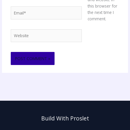
this browser for
Email*
the next time I
comment.
Website
Build With Proslet