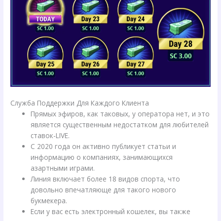
Служба Поддержки Для Каждого Клиента
Прямых эфиров, как таковых, у оператора нет, и это
является существенным недостатком для любителей
ставок-LIVE.
С 2020 года он активно публикует статьи и
информацию о компаниях, занимающихся
азартными играми.
Линия включает более 18 видов спорта, что
довольно впечатляюще для такого нового
букмекера.
Если у вас есть электронный кошелек, вы также