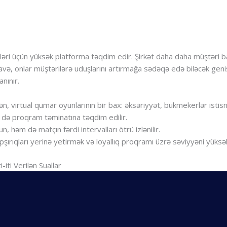
ri üçün yüksək platforma təqdim edir. Şirkət daha daha müştəri b
, onlar müştərilərə uduşlarını artırmağa sədəqə edə biləcək geniş 
anınır.
n, virtual qumar oyunlarının bir bax: əksəriyyət, bukmekerlər istis
 də proqram təminatına təqdim edilir.
n, həm də matçın fərdi intervalları ötrü izlənilir.
pşırıqları yerinə yetirmək və loyallıq proqramı üzrə səviyyəni yüksəl
ti Verilən Suallar