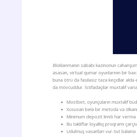
Bloklanmanın səbəbi kazinonun cahanşümul
əsasən, virtual qumar oyunlarının bir bax
buna ötrü də fasiləsiz təzə keçidlər əldə 
da mövcuddur. İstifadəçilər müxtəlif vari
Mostbet, oyunçuların müxtəlif büdcə
Xüsusən belə bir metoda və ölkəni
Minimum depozit limiti hər vermə va
Bu təkliflər loyallıq proqramı çərç
Udulmuş vəsaitləri vur-tut balansı a