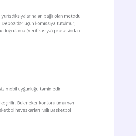
 yurisdiksiyalarına ən bağlı olan metodu
. Depozitlər üçün komissiya tutulmur,
yox doğrulama (verifikasiya) prosesindən
iz mobil uyğunluğu təmin edir.
a keçirilir. Bukmeker kontoru ümumən
asketbol həvəskarları Milli Basketbol