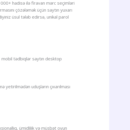
000+ hadisə ilə firavan mərc seçimləri
ormasını çözələmək üçün saytın yuxarı
yiniz üsul tələb edirsə, unikal parol
e
mobil tədbiqlər saytın desktop
ə yetirilmədən uduşların çıxarılması
sionallıq, ümidlilik və müsbət oyun