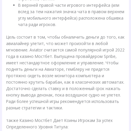
В верхней правой части игрового интерфейса (или
вслед за тем нажатия значка чата в правом верхнем
углу мобильного интерфейса) расположена обшивка
чата ради игроков.
Цель состоит в том, чтобы обналичить деньги до того, как
авиалайнер улетит, что может произойти в любой
мгновение. Aviator считается самой популярной игрой 2022
года в казино Мостбет. Выпущена провайдером Spribe,
имеет нестандартное оформление и управление. Чтобы
поднять деньги на Авиаторе, гемблеру не придется
протяжно сидеть возле монитора компьютера и
постоянно крутить барабан, как в классических автоматах.
Достаточно сделать ставку и в положенный срок нажать
кнопку вывода дензнак, пока воздушное судно не улетел.
Ради более успешной игры рекомендуется использовать
разные стратегии и тактики.
также Казино Мостбет Дает Коины Игрокам За успех
Определенного Уровня Титула: