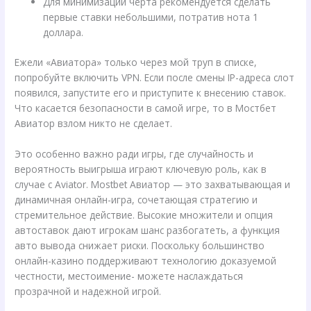
Для минимизации черта рекомендуется сделать
первые ставки небольшими, потратив нота 1
доллара.
Ежели «Авиатора» только через мой труп в списке,
попробуйте включить VPN. Если после смены IP-адреса слот
появился, запустите его и приступите к внесению ставок.
Что касается безопасности в самой игре, то в Мостбет
Авиатор взлом никто не сделает.
Это особенно важно ради игры, где случайность и
вероятность выигрыша играют ключевую роль, как в
случае с Aviator. Mostbet Aвиатор — это захватывающая и
динамичная онлайн-игра, сочетающая стратегию и
стремительное действие. Высокие множители и опция
автоставок дают игрокам шанс разбогатеть, а функция
авто вывода снижает риски. Поскольку большинство
онлайн-казино поддерживают технологию доказуемой
честности, местоимение- можете наслаждаться
прозрачной и надежной игрой.