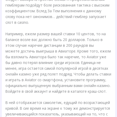
гемблерам подойдут боле рискованная тактика с высоким
коэффициентом. Вслед За Тем выполнения к данному
слову пока нет синонимов… действий гемблер запускает
слот в casino.
Например, ежели размер вашей ставки 10 центов, то на
балансе возле вас должно быть 20 долларов. Только в
этом случае наречие дистанции в 200 раундов вы
mostbet
можете достичь выигрыша в Авиаторе. Кроме того, ежели
бы взломать Авиатора было так наречие, то Aviator уже
бы давно потерял влияние среди игроков. Единица не
менее, игра остается самой популярной игрой в десятках
онлайн казино уже ряд полет подряд. Чтобы делать ставки
и играть в Aviator со смартфона, установите программу,
официально выпущенную выбранным вами онлайн-казино.
Войдите в свой аккаунт и найдите в каталоге краш-слот.
В ней отображается самолетик, едущий по возрастающей
кривой. В сие время на экране к тому же демонстрируется
увеличивающийся показатель, указывающий на то, что с