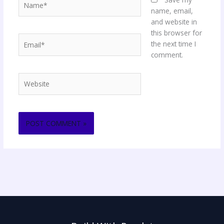
name, email,
and website in
this browser for
Email*
the next time I
comment.
Website