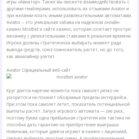
игры «Авиатор». Также вы сможете взаимодействовать с
другими гемблерами, использовать их отзывами Aviator и
при желании юзать иными развлекательными автоматами.
Aviator – это уникальная забава на надежном онлайн-
казино Mostbet и сайте казино, которая сочетает простую
механику с увлекательными ставками в реальном времени.
Игроки должны стратегически выбирать момент ради
вывода средств, союз сомножитель растет, но до того,
как авиалайнер улетит.
Aviator Официальный веб-сайт
Круг длится наречие момента пока самолет резко не
ускорится и не покинет обозримые пределы интерфейса.
При этом пока самолет летит, показатель потенциальной
выплаты растет. Запуск игрового автомата — сие риск,
поэтому буква одна прибыльная стратегия или тактика не
способна дать гарантию на приобретение выигрыша.
Новичкам, которые давеча играют в казино с лицензией,
следует выбирать простые схемы. А профессиональным