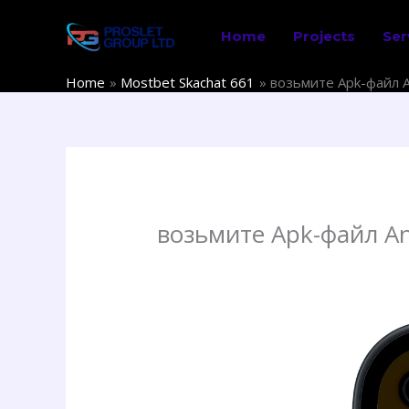
Skip
to
Home
Projects
Ser
content
Home
Mostbet Skachat 661
возьмите Apk-файл 
возьмите Apk-файл A
Leave a Comment
/
Mostbet Skachat 6