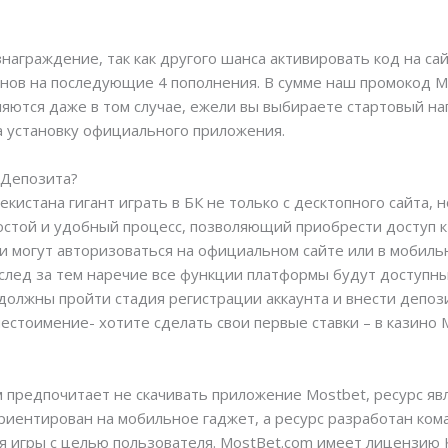
награждение, так как другого шанса активировать код на сай
инов на последующие 4 пополнения. В сумме наш промокод M
яются даже в том случае, ежели вы выбираете стартовый наг
а установку официального приложения.
 Депозита?
екистана гигант играть в БК не только с десктопного сайта,
остой и удобный процесс, позволяющий приобрести доступ к 
 могут авторизоваться на официальном сайте или в мобиль
 вслед за тем наречие все функции платформы будут доступн
должны пройти стадия регистрации аккаунта и внести депози
местоимение- хотите сделать свои первые
ставки – в казино 
м предпочитает не скачивать приложение Mostbet, ресурс яв
риентирован на мобильное гаджет, а ресурс разработан ко
 игры с целью пользователя. MostBet.com имеет лицензию 