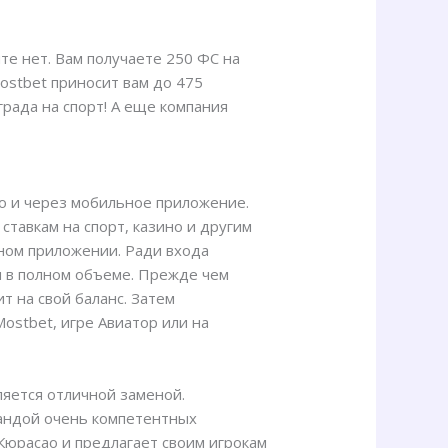
те нет. Вам получаете 250 ФС на
ostbet приносит вам до 475
рада на спорт! А еще компания
 но и через мобильное приложение.
ставкам на спорт, казино и другим
ном приложении. Ради входа
ы в полном объеме. Прежде чем
т на свой баланс. Затем
Mostbet, игре Авиатор или на
ляется отличной заменой.
мандой очень компетентных
Кюрасао и предлагает своим игрокам