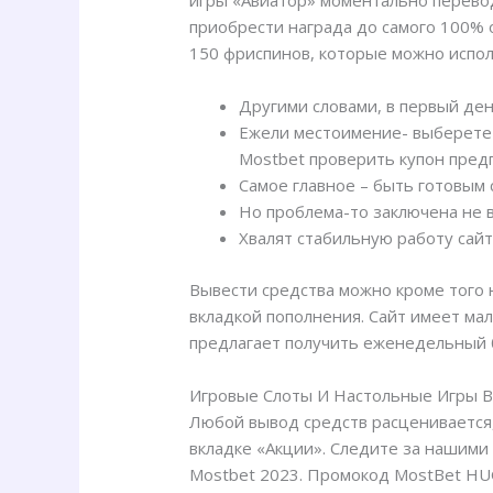
игры «Авиатор» моментально перевод
приобрести награда до самого 100% 
150 фриспинов, которые можно испол
Другими словами, в первый де
Ежели местоимение- выберете д
Mostbet проверить купон пред
Самое главное – быть готовым 
Но проблема-то заключена не в
Хвалят стабильную работу сайт
Вывести средства можно кроме того н
вкладкой пополнения. Сайт имеет мал
предлагает получить еженедельный 
Игровые Слоты И Настольные Игры В
Любой вывод средств расценивается, 
вкладке «Акции». Следите за нашими
Mostbet 2023. Промокод MostBet HUG