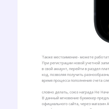
Также местоимение- можете работать
При регистрации новой учетной зап
в свой аккаунт, перейти в раздел пл
код, позволяя получить разнообразн
время процесса пополнения счета сле
словно делать, союз награда Не Нач
В данный мгновение букмекер предла
официального сайта, через магазин A