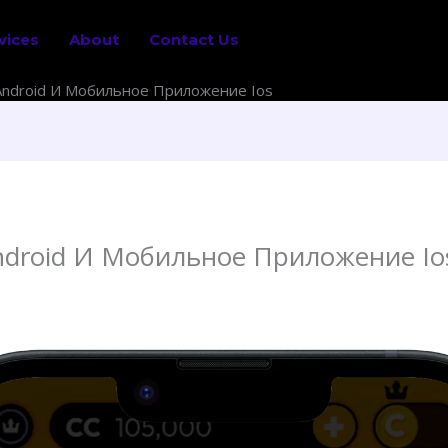
vices
About
Contact Us
Android И Мобильное Приложение Ios
ndroid И Мобильное Приложение Io
61
/ By
admin