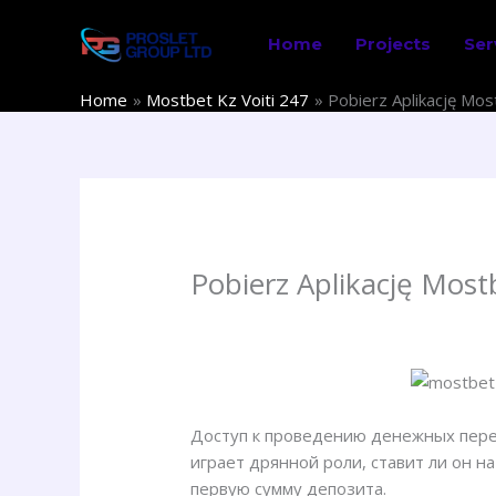
Skip
to
Home
Projects
Ser
content
Home
Mostbet Kz Voiti 247
Pobierz Aplikację Mos
Pobierz Aplikację Most
Leave a Comment
/
Mostbet Kz Voiti 2
Доступ к проведению денежных пере
играет дрянной роли, ставит ли он на
первую сумму депозита.