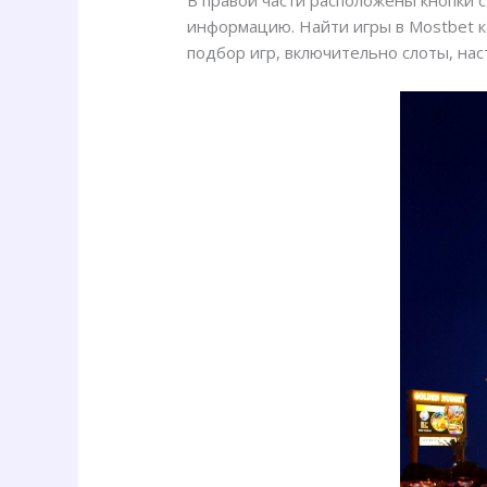
В правой части расположены кнопки 
информацию. Найти игры в Mostbet к
подбор игр, включительно слоты, нас