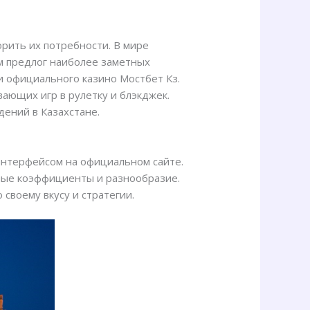
рить их потребности. В мире
м предлог наиболее заметных
ти официального казино Мостбет Кз.
вающих игр в рулетку и блэкджек.
дений в Казахстане.
интерфейсом на официальном сайте.
чные коэффициенты и разнообразие.
своему вкусу и стратегии.