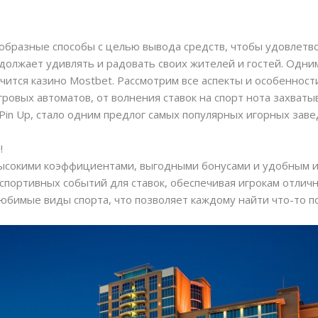
образные способы с целью вывода средств, чтобы удовлетво
должает удивлять и радовать своих жителей и гостей. Одни
чится казино Mostbet. Рассмотрим все аспекты и особеннос
ровых автоматов, от волнения ставок на спорт нота захваты
 Pin Up, стало одним предлог самых популярных игорных заве
!
высокими коэффициентами, выгодными бонусами и удобным 
спортивных событий для ставок, обеспечивая игрокам отли
юбимые виды спорта, что позволяет каждому найти что-то по 